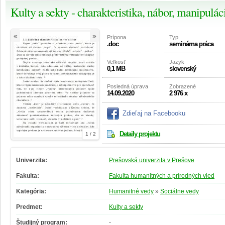
Kulty a sekty - charakteristika, nábor, manipuláci
«
»
Prípona
Typ
.doc
seminárna práca
Veľkosť
Jazyk
0,1 MB
slovenský
Posledná úprava
Zobrazené
14.09.2020
2 976 x
Zdieľaj na Facebooku
Detaily projektu
1 / 2
Univerzita:
Prešovská univerzita v Prešove
Fakulta:
Fakulta humanitných a prírodných vied
Kategória:
Humanitné vedy
»
Sociálne vedy
Predmet:
Kulty a sekty
Študijný program:
-