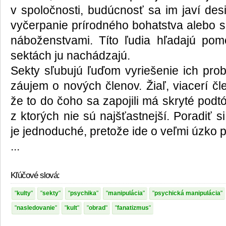
v spoločnosti, budúcnosť sa im javí des
vyčerpanie prírodného bohatstva alebo sa
náboženstvami. Títo ľudia hľadajú po
sektách ju nachádzajú.
Sekty sľubujú ľuďom vyriešenie ich prob
záujem o nových členov. Žiaľ, viacerí člen
že to do čoho sa zapojili má skryté podt
z ktorých nie sú najšťastnejší. Poradiť 
je jednoduché, pretože ide o veľmi úzko 
...
Kľúčové slová:
kulty
sekty
psychika
manipulácia
psychická manipulácia
nasledovanie
kult
obrad
fanatizmus