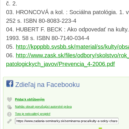
č. 2.
HRONCOVÁ a kol. : Sociálna patológia. 1. v
252 s. ISBN 80-8083-223-4
HUBERT F. BECK : Ako odpovedať na kulty. 1
1993. 58 s. ISBN 80-7140-034-4
http://kpppbb.svsbb.sk/material/ss/kulty/obs
http://www.zask.sk/files/odbory/skolstvo/ro
patologickych_javov/Prevencia_4-2006.pdf
Zdieľaj na Facebooku
Pridaj k obľúbeným
Nahlás obsah porušujúci autorské práva
Toto je nekvalitný projekt!