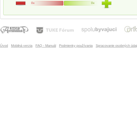
0x
0x
Úvod
Mobilná verzia
FAQ - Manuál
Podmienky používania
Spracovanie osobných úda