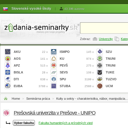
Slovenské vysoké školy
|
43 396 autorov
Zobraz:
Univerzity
Kate
AKU
ISMPO
SZU
22 x
145 x
AOS
KU
TNUNI
141 x
974 x
APZ
PEVŠ
TRUNI
515 x
275 x
BISLA
SEVS
TUKE
28 x
108 x
DTI
SPU
TUZVO
638 x
3199 x
EUBA
STUBA
UCM
3788 x
2588 x
Home
»
Seminárna práca
»
Kulty a sekty - charakteristika, nábor, manipulácia...
Prešovská univerzita v Prešove - UNIPO
Fakulta humanitných a prírodných vied