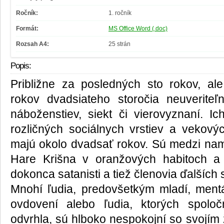
Ročník:
1. ročník
Formát:
MS Office Word (.doc)
Rozsah A4:
25 strán
Popis:
Približne za posledných sto rokov, al
rokov dvadsiateho storočia neuveriteľ
náboženstiev, siekt či vierovyznaní. I
rozličných sociálnych vrstiev a vekovýc
majú okolo dvadsať rokov. Sú medzi nami 
Hare Krišna v oranžových habitoch a
dokonca satanisti a tiež členovia ďalších s
Mnohí ľudia, predovšetkým mladí, mentál
ovdovení alebo ľudia, ktorých spol
odvrhla, sú hlboko nespokojní so svojím 