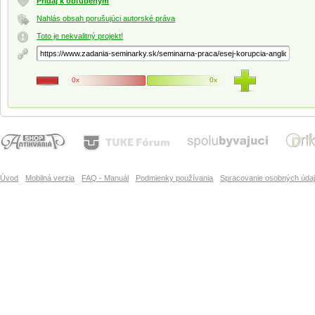
Pridaj k obľúbeným
Nahlás obsah porušujúci autorské práva
Toto je nekvalitný projekt!
0x
0x
Úvod
Mobilná verzia
FAQ - Manuál
Podmienky používania
Spracovanie osobných úda