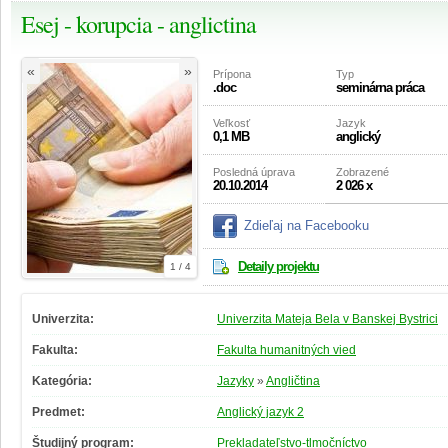
Esej - korupcia - anglictina
«
»
Prípona
Typ
.doc
seminárna práca
Veľkosť
Jazyk
0,1 MB
anglický
Posledná úprava
Zobrazené
20.10.2014
2 026 x
Zdieľaj na Facebooku
Detaily projektu
1 / 4
Univerzita:
Univerzita Mateja Bela v Banskej Bystrici
Fakulta:
Fakulta humanitných vied
Kategória:
Jazyky
»
Angličtina
Predmet:
Anglický jazyk 2
Študijný program:
Prekladateľstvo-tlmočníctvo