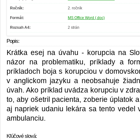
Ročník:
2. ročník
Formát:
MS Office Word (.doc)
Rozsah A4:
2 strán
Popis:
Krátka esej na úvahu - korupcia na Sl
názor na problematiku, príklady a fo
príkladoch boja s korupciou v domovsko
v anglickom jazyku a neobsahuje žiadn
úvah. Ako príklad uvádza korupciu v zdrav
to, aby ošetril pacienta, zoberie úplatok 
aj napriek udaniu lekára sa tento vedel v
ambulanciu.
Kľúčové slová: