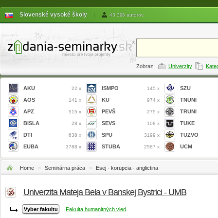
Slovenské vysoké školy
|
43 396 autorov
Zobraz:
Univerzity
Kate
AKU
ISMPO
SZU
22 x
145 x
AOS
KU
TNUNI
141 x
974 x
APZ
PEVŠ
TRUNI
515 x
275 x
BISLA
SEVS
TUKE
28 x
108 x
DTI
SPU
TUZVO
638 x
3199 x
EUBA
STUBA
UCM
3788 x
2587 x
Home
»
Seminárna práca
»
Esej - korupcia - anglictina
Univerzita Mateja Bela v Banskej Bystrici - UMB
Fakulta humanitných vied