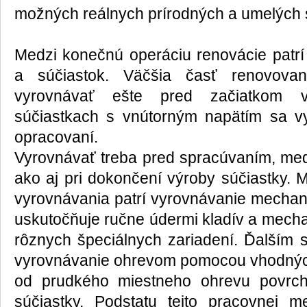
možných reálnych prírodných a umelých 
Medzi konečnú operáciu renovácie patrí
a súčiastok. Väčšia časť renovova
vyrovnávať ešte pred začiatkom 
súčiastkach s vnútorným napätím sa vy
opracovaní.
Vyrovnávať treba pred spracúvaním, medz
ako aj pri dokončení výroby súčiastky. 
vyrovnávania patrí vyrovnávanie mecha
uskutočňuje ručne údermi kladív a mech
rôznych špeciálnych zariadení. Ďalším
vyrovnávanie ohrevom pomocou vhodných
od prudkého miestneho ohrevu povrch
súčiastky. Podstatu tejto pracovnej