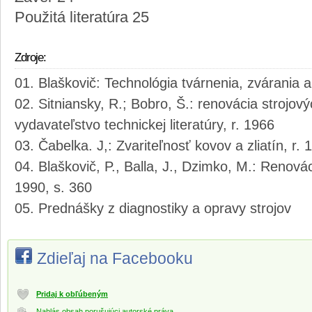
Použitá literatúra 25
Zdroje:
Blaškovič: Technológia tvárnenia, zvárania a
Sitniansky, R.; Bobro, Š.: renovácia strojov
vydavateľstvo technickej literatúry, r. 1966
Čabelka. J,: Zvariteľnosť kovov a zliatín, r.
Blaškovič, P., Balla, J., Dzimko, M.: Renov
1990, s. 360
Prednášky z diagnostiky a opravy strojov
Zdieľaj na Facebooku
Pridaj k obľúbeným
Nahlás obsah porušujúci autorské práva