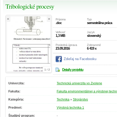
Tribologické procesy
«
»
Prípona
Typ
.doc
semestrálna práca
Veľkosť
Jazyk
1,3 MB
slovenský
Posledná úprava
Zobrazené
23.09.2016
6 419 x
Zdieľaj na Facebooku
Detaily projektu
1 / 2
Univerzita:
Technická univerzita vo Zvolene
Fakulta:
Fakulta environmentálnej a výrobnej techn
Kategória:
Technika
»
Strojárstvo
Predmet:
Výrobná technika 1
Študijný program:
-