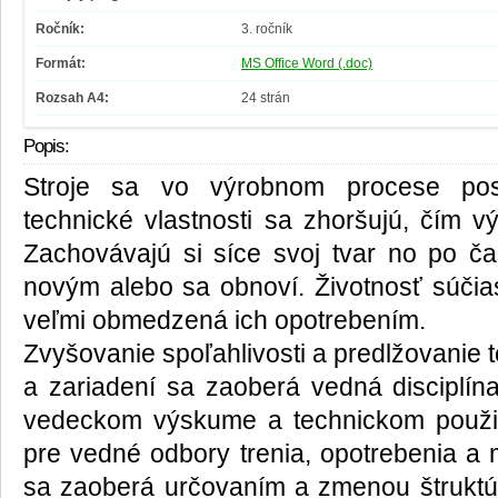
Ročník:
3. ročník
Formát:
MS Office Word (.doc)
Rozsah A4:
24 strán
Popis:
Stroje sa vo výrobnom procese post
technické vlastnosti sa zhoršujú, čím v
Zachovávajú si síce svoj tvar no po ča
novým alebo sa obnoví. Životnosť súčias
veľmi obmedzená ich opotrebením.
Zvyšovanie spoľahlivosti a predlžovanie te
a zariadení sa zaoberá vedná disciplína
vedeckom výskume a technickom použití
pre vedné odbory trenia, opotrebenia a 
sa zaoberá určovaním a zmenou štruktú