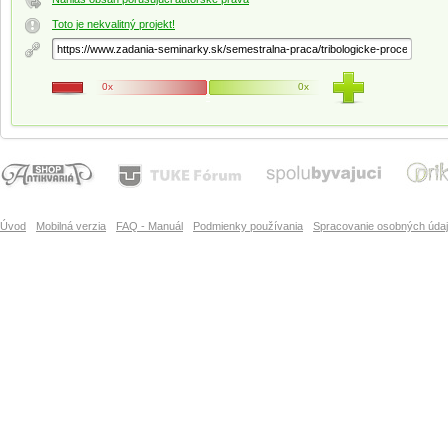
Toto je nekvalitný projekt!
0x
0x
Úvod
Mobilná verzia
FAQ - Manuál
Podmienky používania
Spracovanie osobných úda