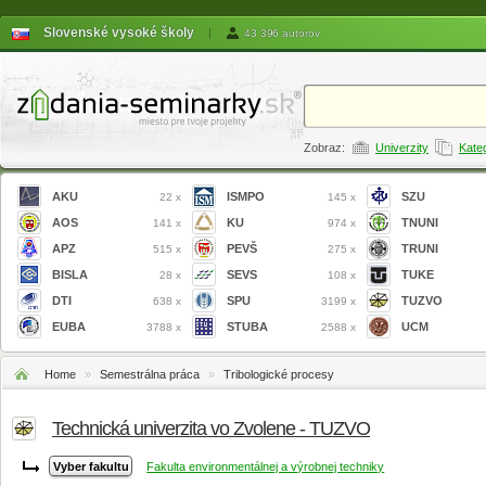
Slovenské vysoké školy
|
43 396 autorov
Zobraz:
Univerzity
Kate
AKU
ISMPO
SZU
22 x
145 x
AOS
KU
TNUNI
141 x
974 x
APZ
PEVŠ
TRUNI
515 x
275 x
BISLA
SEVS
TUKE
28 x
108 x
DTI
SPU
TUZVO
638 x
3199 x
EUBA
STUBA
UCM
3788 x
2588 x
Home
»
Semestrálna práca
»
Tribologické procesy
Technická univerzita vo Zvolene - TUZVO
Fakulta environmentálnej a výrobnej techniky