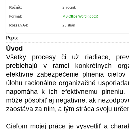
Ročník:
2. ročník
Formát:
MS Office Word (.docx)
Rozsah A4:
25 strán
Popis:
Úvod
Všetky procesy či už riadiace, pre
prebiehajú v rámci konkrétnych orga
efektívne zabezpečenie plnenia cieľov
úlohu racionálne organizačné usporiadan
napomáha k ich efektívnemu plneniu.
môže pôsobiť aj negatívne, ak nezodpov
zaostáva za ním, a tým stráca svoju urče
Cieľom mojej práce je vysvetliť a chara