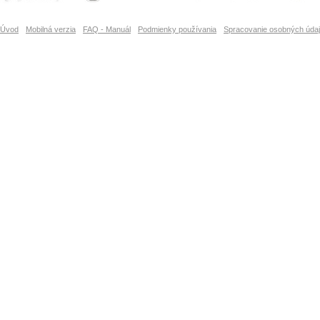
Úvod
Mobilná verzia
FAQ - Manuál
Podmienky používania
Spracovanie osobných úda