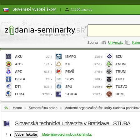
Slovenské vysoké školy
|
43 396 autorov
Zobraz:
Univerzity
Kate
AKU
ISMPO
SZU
22 x
145 x
AOS
KU
TNUNI
141 x
974 x
APZ
PEVŠ
TRUNI
515 x
275 x
BISLA
SEVS
TUKE
28 x
108 x
DTI
SPU
TUZVO
638 x
3199 x
EUBA
STUBA
UCM
3788 x
2587 x
Home
»
Semestrálna práca
»
Moderné organizačné štruktúry riadenia podnikov 
Slovenská technická univerzita v Bratislave - STUBA
Materiálovotechnologická fakulta