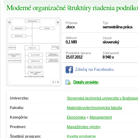
Moderné organizačné štruktúry riadenia podniko
«
»
Prípona
Typ
.docx
semestrálna práca
Veľkosť
Jazyk
0,1 MB
slovenský
Posledná úprava
Zobrazené
15.07.2012
8 940 x
Zdieľaj na Facebooku
Detaily projektu
1 / 3
Univerzita:
Slovenská technická univerzita v Bratislav
Fakulta:
Materiálovotechnologická fakulta
Kategória:
Ekonomika
»
Management
Predmet:
Manažérstvo výroby
Študijný program:
Kvalita produkcie