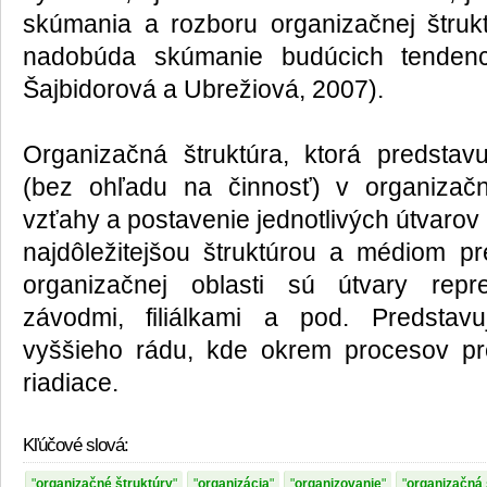
skúmania a rozboru organizačnej štruk
nadobúda skúmanie budúcich tendenci
Šajbidorová a Ubrežiová, 2007).
Organizačná štruktúra, ktorá predstavu
(bez ohľadu na činnosť) v organizačn
vzťahy a postavenie jednotlivých útvarov v
najdôležitejšou štruktúrou a médiom pr
organizačnej oblasti sú útvary repr
závodmi, filiálkami a pod. Predstav
vyššieho rádu, kde okrem procesov pr
riadiace.
Kľúčové slová:
organizačné štruktúry
organizácia
organizovanie
organizačná 