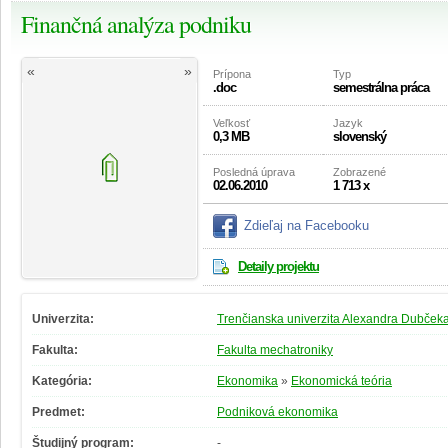
Finančná analýza podniku
«
»
Prípona
Typ
.doc
semestrálna práca
Veľkosť
Jazyk
0,3 MB
slovenský
Posledná úprava
Zobrazené
02.06.2010
1 713 x
Zdieľaj na Facebooku
Detaily projektu
Univerzita:
Trenčianska univerzita Alexandra Dubčeka
Fakulta:
Fakulta mechatroniky
Kategória:
Ekonomika
»
Ekonomická teória
Predmet:
Podniková ekonomika
Študijný program:
-