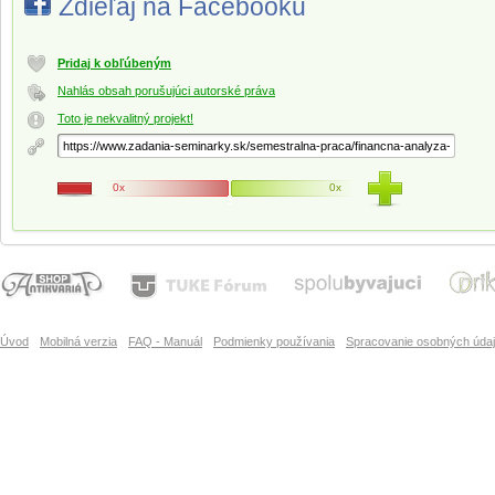
Zdieľaj na Facebooku
Pridaj k obľúbeným
Nahlás obsah porušujúci autorské práva
Toto je nekvalitný projekt!
0x
0x
Úvod
Mobilná verzia
FAQ - Manuál
Podmienky používania
Spracovanie osobných úda