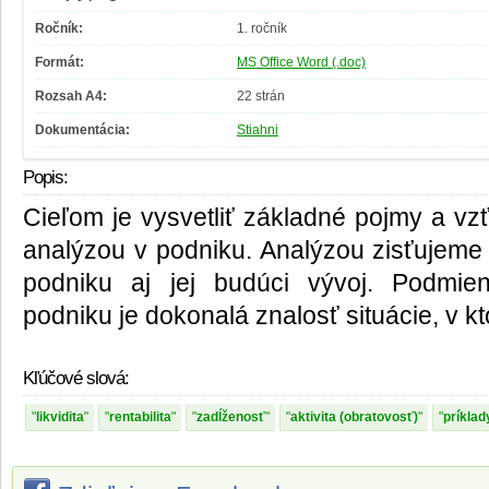
Ročník:
1. ročník
Formát:
MS Office Word (.doc)
Rozsah A4:
22 strán
Dokumentácia:
Stiahni
Popis:
Cieľom je vysvetliť základné pojmy a vz
analýzou v podniku. Analýzou zisťujeme 
podniku aj jej budúci vývoj. Podmie
podniku je dokonalá znalosť situácie, v k
Kľúčové slová:
likvidita
rentabilita
zadĺženosť
aktivita (obratovosť)
príklad