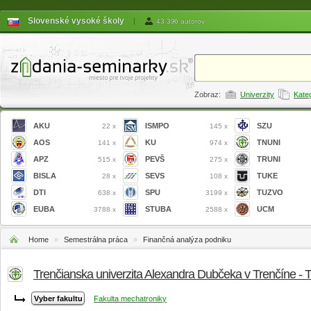
Slovenské vysoké školy
|
43 396 autorov
Zobraz:
Univerzity
Kate
AKU
ISMPO
SZU
22 x
145 x
AOS
KU
TNUNI
141 x
974 x
APZ
PEVŠ
TRUNI
515 x
275 x
BISLA
SEVS
TUKE
28 x
108 x
DTI
SPU
TUZVO
638 x
3199 x
EUBA
STUBA
UCM
3788 x
2588 x
Home
»
Semestrálna práca
»
Finančná analýza podniku
Trenčianska univerzita Alexandra Dubčeka v Trenčíne -
Fakulta mechatroniky