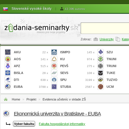
Slovenské vysoké školy
|
43 396 autorov
Zobraz:
Univerzity
Kate
AKU
ISMPO
SZU
22 x
145 x
AOS
KU
TNUNI
141 x
974 x
APZ
PEVŠ
TRUNI
515 x
275 x
BISLA
SEVS
TUKE
28 x
108 x
DTI
SPU
TUZVO
638 x
3199 x
EUBA
STUBA
UCM
3788 x
2587 x
Home
»
Projekt
»
Evidencia učebníc v sklade ZŠ
Ekonomická univerzita v Bratislave - EUBA
Fakulta hospodárskej informatiky