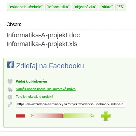
evidencia učebníc
informatika
objednávka
sklad
ZŠ
Obsah:
Informatika-A-projekt.doc
Informatika-A-projekt.xls
Zdieľaj na Facebooku
Pridaj k obľúbeným
Nahlás obsah porušujúci autorské práva
Toto je nekvalitný projekt!
0x
0x