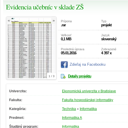
Evidencia učebníc v sklade ZŠ
«
»
Prípona
Typ
.rar
projekt
Veľkosť
Jazyk
0,1 MB
slovenský
Posledná úprava
Zobrazené
05.01.2016
4 397 x
Zdieľaj na Facebooku
Detaily projektu
1 / 3
Univerzita:
Ekonomická univerzita v Bratislave
Fakulta:
Fakulta hospodárskej informatiky
Kategória:
Technika
»
Informatika
Predmet:
Informatika A
Študijný program:
Informatika