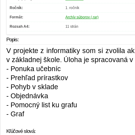
Ročník:
1. ročník
Formát:
Archív súborov (.rar)
Rozsah A4:
11 strán
Popis:
V projekte z informatiky som si zvolila 
v základnej škole. Úloha je spracovaná v 7
- Ponuka učebníc
- Prehľad prírastkov
- Pohyb v sklade
- Objednávka
- Pomocný list ku grafu
- Graf
Kľúčové slová: