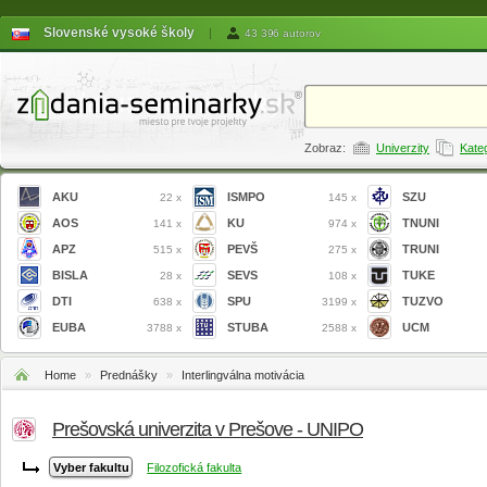
Slovenské vysoké školy
|
43 396 autorov
Zobraz:
Univerzity
Kate
AKU
ISMPO
SZU
22 x
145 x
AOS
KU
TNUNI
141 x
974 x
APZ
PEVŠ
TRUNI
515 x
275 x
BISLA
SEVS
TUKE
28 x
108 x
DTI
SPU
TUZVO
638 x
3199 x
EUBA
STUBA
UCM
3788 x
2588 x
Home
»
Prednášky
»
Interlingválna motivácia
Prešovská univerzita v Prešove - UNIPO
Filozofická fakulta