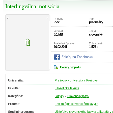
Interlingválna motivácia
«
»
Prípona
Typ
.doc
prednášky
Veľkosť
Jazyk
0,1 MB
slovenský
Posledná úprava
Zobrazené
10.02.2011
1 576 x
Zdieľaj na Facebooku
Detaily projektu
Univerzita:
Prešovská univerzita v Prešove
Fakulta:
Filozofická fakulta
Kategória:
Jazyky
»
Slovenský jazyk
Predmet:
Lexikológia slovenského jazyka
Študijný program:
Učiteľstvo slovenského jazyka a literatúry 