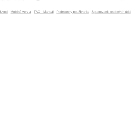
Úvod
Mobilná verzia
FAQ - Manuál
Podmienky používania
Spracovanie osobných úda