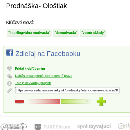
Prednáška- Ološtiak
Kľúčové slová:
Interlingválna motivácia
demotivácia
vetné sklady
Zdieľaj na Facebooku
Pridaj k obľúbeným
Nahlás obsah porušujúci autorské práva
Toto je nekvalitný projekt!
0x
0x