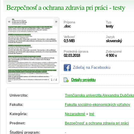
Bezpečnosť a ochrana zdravia pri práci - testy
«
»
Prípona
Typ
.doc
testy
Veľkosť
Jazyk
0,5 MB
slovenský
Posledná úprava
Zobrazené
02.03.2018
4 900 x
Zdieľaj na Facebooku
Detaily projektu
1 / 4
Univerzita:
Trenčianska univerzita Alexandra Dubčeka
Fakulta:
Fakulta sociálno-ekonomických vzťahov
Kategória:
Nezaradené
»
Iné
Predmet:
Bezpečnosť a ochrana zdravia pri práci
Študijný program:
-