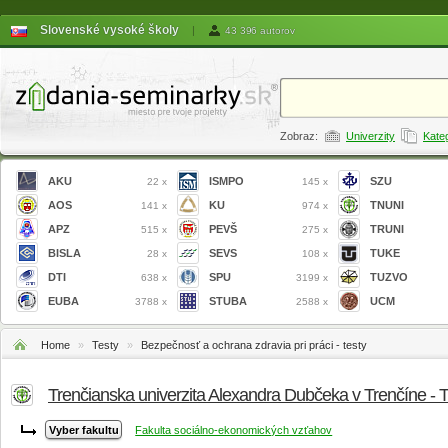
Slovenské vysoké školy
|
43 396 autorov
Zobraz:
Univerzity
Kate
AKU
ISMPO
SZU
22 x
145 x
AOS
KU
TNUNI
141 x
974 x
APZ
PEVŠ
TRUNI
515 x
275 x
BISLA
SEVS
TUKE
28 x
108 x
DTI
SPU
TUZVO
638 x
3199 x
EUBA
STUBA
UCM
3788 x
2588 x
Home
»
Testy
»
Bezpečnosť a ochrana zdravia pri práci - testy
Trenčianska univerzita Alexandra Dubčeka v Trenčíne -
Fakulta sociálno-ekonomických vzťahov