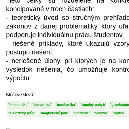
Tieto celky sú rozdelené na konkrét
koncipované v troch častiach:
- teoretický úvod so stručným prehľa
zákonov z danej problematiky, ktorý uľa
podporuje individuálnu prácu študentov,
- riešené príklady, ktoré ukazujú vzo
postupu riešení,
- neriešené úlohy, pri ktorých je na k
výsledok riešenia, čo umožňuje kontr
výpočtu.
Kľúčové slová:
kinematika
dynamika
mechanika
tepelný pohyb
gravitačné
elektrický prúd
magnetické pole
kmitanie
vlnenie
optika