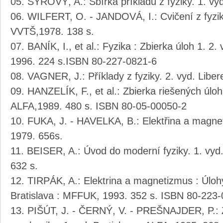
SYROVÝ, A.: Sbírka příkladů z fyziky. 1. vy
WILFERT, O. - JANDOVÁ, I.: Cvičení z fyziky
VVTŠ,1978. 138 s.
BANÍK, I., et al.: Fyzika : Zbierka úloh 1. 2.
1996. 224 s.ISBN 80-227-0821-6
VAGNER, J.: Příklady z fyziky. 2. vyd. Liber
HANZELÍK, F., et al.: Zbierka riešených úloh z
ALFA,1989. 480 s. ISBN 80-05-00050-2
FUKA, J. - HAVELKA, B.: Elektřina a magnet
1979. 656s.
BEISER, A.: Úvod do moderní fyziky. 1. vy
632 s.
TIRPÁK, A.: Elektrina a magnetizmus : Úlohy
Bratislava : MFFUK, 1993. 352 s. ISBN 80-223
PIŠÚT, J. - ČERNÝ, V. - PREŠNAJDER, P.: Z