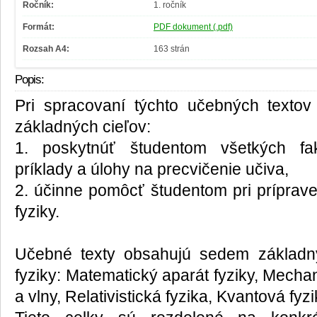
Ročník:
1. ročník
Formát:
PDF dokument (.pdf)
Rozsah A4:
163 strán
Popis:
Pri spracovaní týchto učebných texto
základných cieľov:
1. poskytnúť študentom všetkých fa
príklady a úlohy na precvičenie učiva,
2. účinne pomôcť študentom pri príprav
fyziky.
Učebné texty obsahujú sedem základn
fyziky: Matematický aparát fyziky, Mechan
a vlny, Relativistická fyzika, Kvantová fyz