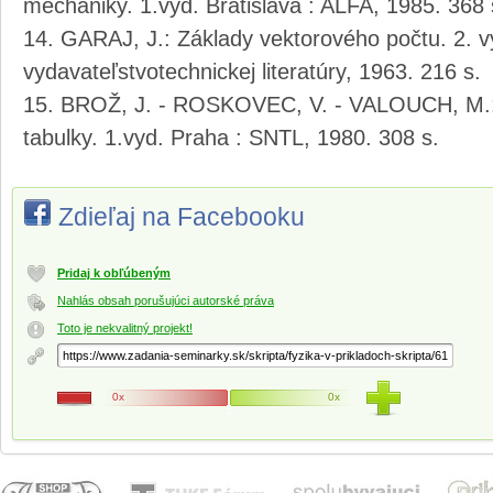
mechaniky. 1.vyd. Bratislava : ALFA, 1985. 368 
GARAJ, J.: Základy vektorového počtu. 2. vy
vydavateľstvotechnickej literatúry, 1963. 216 s.
BROŽ, J. - ROSKOVEC, V. - VALOUCH, M.: 
tabulky. 1.vyd. Praha : SNTL, 1980. 308 s.
Zdieľaj na Facebooku
Pridaj k obľúbeným
Nahlás obsah porušujúci autorské práva
Toto je nekvalitný projekt!
0x
0x