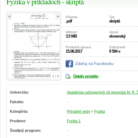
Fyzika v príkladoch - skriptá
«
»
Prípona
Typ
.pdf
skriptá
Veľkosť
Jazyk
3,5 MB
slovenský
Posledná úprava
Zobrazené
15.08.2017
9 584 x
Zdieľaj na Facebooku
Detaily projektu
1 / 3
Univerzita:
Akadémia ozbrojených síl generála M. R. Š
Fakulta:
-
Kategória:
Prírodné vedy
»
Fyzika
Predmet:
Fyzika 1
Študijný program:
-