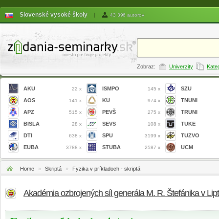
Slovenské vysoké školy
|
43 396 autorov
Zobraz:
Univerzity
Kate
AKU
ISMPO
SZU
22 x
145 x
AOS
KU
TNUNI
141 x
974 x
APZ
PEVŠ
TRUNI
515 x
275 x
BISLA
SEVS
TUKE
28 x
108 x
DTI
SPU
TUZVO
638 x
3199 x
EUBA
STUBA
UCM
3788 x
2587 x
Home
»
Skriptá
»
Fyzika v príkladoch - skriptá
Akadémia ozbrojených síl generála M. R. Štefánika v Li