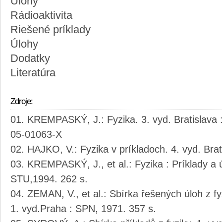
Úlohy
Rádioaktivita
Riešené príklady
Úlohy
Dodatky
Literatúra
Zdroje:
KREMPASKÝ, J.: Fyzika. 3. vyd. Bratislava 
05-01063-X
HAJKO, V.: Fyzika v príkladoch. 4. vyd. Brat
KREMPASKÝ, J., et al.: Fyzika : Príklady a ú
STU,1994. 262 s.
ZEMAN, V., et al.: Sbírka řešených úloh z fy
1. vyd.Praha : SPN, 1971. 357 s.