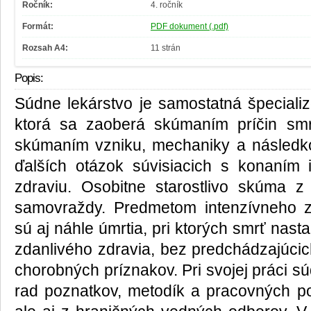
Ročník:
4. ročník
Formát:
PDF dokument (.pdf)
Rozsah A4:
11 strán
Popis:
Súdne lekárstvo je samostatná špecializ
ktorá sa zaoberá skúmaním príčin smrt
skúmaním vzniku, mechaniky a následk
ďalších otázok súvisiacich s konaním 
zdraviu. Osobitne starostlivo skúma z
samovraždy. Predmetom intenzívneho 
sú aj náhle úmrtia, pri ktorých smrť nasta
zdanlivého zdravia, bez predchádzajúcic
chorobných príznakov. Pri svojej práci s
rad poznatkov, metodík a pracovných po