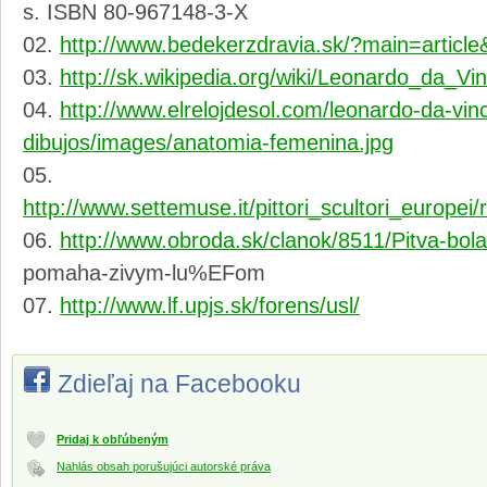
s. ISBN 80-967148-3-X
http://www.bedekerzdravia.sk/?main=articl
http://sk.wikipedia.org/wiki/Leonardo_da_Vin
http://www.elrelojdesol.com/leonardo-da-vi
dibujos/images/anatomia-femenina.jpg
http://www.settemuse.it/pittori_scultori_europ
http://www.obroda.sk/clanok/8511/Pitva-bol
pomaha-zivym-lu%EFom
http://www.lf.upjs.sk/forens/usl/
Zdieľaj na Facebooku
Pridaj k obľúbeným
Nahlás obsah porušujúci autorské práva