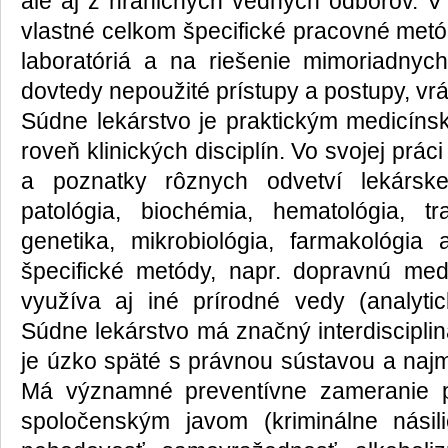
ale aj z hraničných vedných odborov. V 
vlastné celkom špecifické pracovné metó
laboratóriá a na riešenie mimoriadnych
dovtedy nepoužité prístupy a postupy, vr
Súdne lekárstvo je praktickým medicí
roveň klinických disciplín. Vo svojej prá
a poznatky rôznych odvetví lekársk
patológia, biochémia, hematológia, tra
genetika, mikrobiológia, farmakológia
špecifické metódy, napr. dopravnú med
využíva aj iné prírodné vedy (analyti
Súdne lekárstvo má značný interdiscipli
je úzko späté s právnou sústavou a na
Má významné preventívne zameranie 
spoločenským javom (kriminálne nási