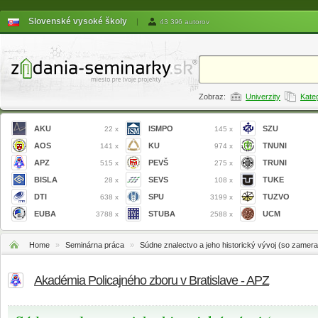
Slovenské vysoké školy
|
43 396 autorov
Zobraz:
Univerzity
Kate
AKU
ISMPO
SZU
22 x
145 x
AOS
KU
TNUNI
141 x
974 x
APZ
PEVŠ
TRUNI
515 x
275 x
BISLA
SEVS
TUKE
28 x
108 x
DTI
SPU
TUZVO
638 x
3199 x
EUBA
STUBA
UCM
3788 x
2588 x
Home
»
Seminárna práca
»
Súdne znalectvo a jeho historický vývoj (so zamer
Akadémia Policajného zboru v Bratislave - APZ