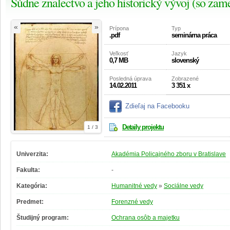
Súdne znalectvo a jeho historický vývoj (so zam
«
»
Prípona
Typ
.pdf
seminárna práca
Veľkosť
Jazyk
0,7 MB
slovenský
Posledná úprava
Zobrazené
14.02.2011
3 351 x
Zdieľaj na Facebooku
Detaily projektu
1 / 3
Univerzita:
Akadémia Policajného zboru v Bratislave
Fakulta:
-
Kategória:
Humanitné vedy
»
Sociálne vedy
Predmet:
Forenzné vedy
Študijný program:
Ochrana osôb a majetku