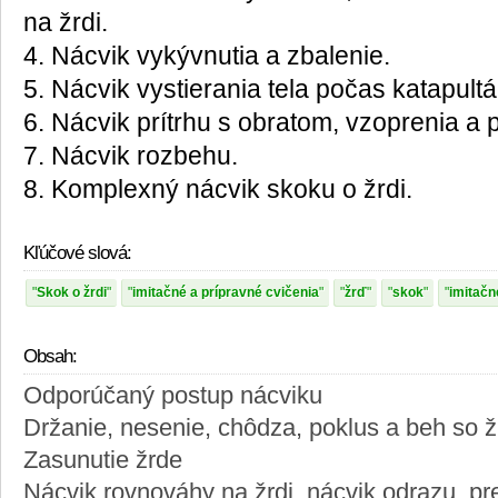
na žrdi.
4. Nácvik vykývnutia a zbalenie.
5. Nácvik vystierania tela počas katapultá
6. Nácvik prítrhu s obratom, vzoprenia a 
7. Nácvik rozbehu.
8. Komplexný nácvik skoku o žrdi.
Kľúčové slová:
Skok o žrdi
imitačné a prípravné cvičenia
žrď
skok
imitačn
Obsah:
Odporúčaný postup nácviku
Držanie, nesenie, chôdza, poklus a beh so 
Zasunutie žrde
Nácvik rovnováhy na žrdi, nácvik odrazu, pr