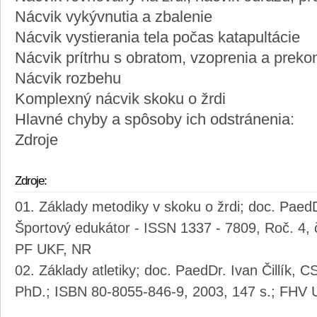
Nácvik vykývnutia a zbalenie
Nácvik vystierania tela počas katapultácie
Nácvik prítrhu s obratom, vzoprenia a prekon
Nácvik rozbehu
Komplexný nácvik skoku o žrdi
Hlavné chyby a spôsoby ich odstránenia:
Zdroje
Zdroje:
Základy metodiky v skoku o žrdi; doc. PaedD
Športový edukátor - ISSN 1337 - 7809, Roč. 4, 
PF UKF, NR
Základy atletiky; doc. PaedDr. Ivan Čillík, 
PhD.; ISBN 80-8055-846-9, 2003, 147 s.; FHV