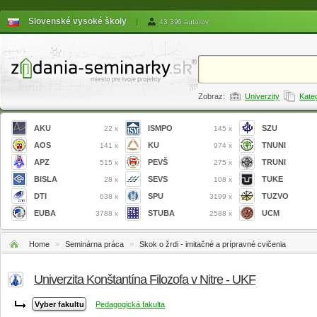
Slovenské vysoké školy
|
43 396 autorov
Zobraz:
Univerzity
Kate
AKU
ISMPO
SZU
22 x
145 x
AOS
KU
TNUNI
141 x
974 x
APZ
PEVŠ
TRUNI
515 x
275 x
BISLA
SEVS
TUKE
28 x
108 x
DTI
SPU
TUZVO
638 x
3199 x
EUBA
STUBA
UCM
3788 x
2588 x
Home
»
Seminárna práca
»
Skok o žrdi - imitačné a prípravné cvičenia
Univerzita Konštantína Filozofa v Nitre - UKF
Pedagogická fakulta