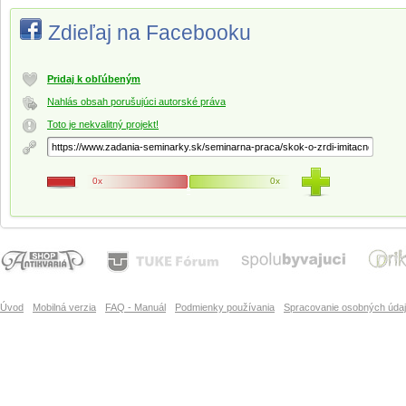
Zdieľaj na Facebooku
Pridaj k obľúbeným
Nahlás obsah porušujúci autorské práva
Toto je nekvalitný projekt!
0x
0x
Úvod
Mobilná verzia
FAQ - Manuál
Podmienky používania
Spracovanie osobných úda