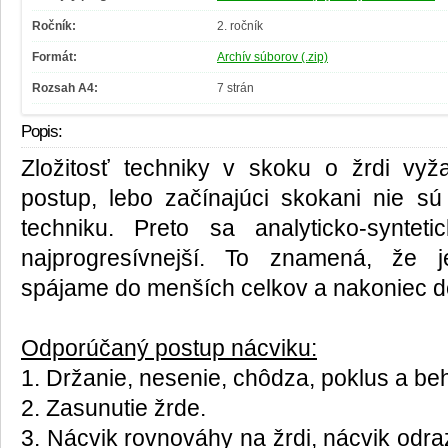
Ročník:
2. ročník
Formát:
Archív súborov (.zip)
Rozsah A4:
7 strán
Popis:
Zložitosť techniky v skoku o žrdi vyž
postup, lebo začínajúci skokani nie s
techniku. Preto sa analyticko-syntet
najprogresívnejší. To znamená, že j
spájame do menších celkov a nakoniec 
Odporúčaný postup nácviku:
1. Držanie, nesenie, chôdza, poklus a be
2. Zasunutie žrde.
3. Nácvik rovnováhy na žrdi, nácvik odra