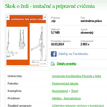
Skok o žrdi - imitačné a prípravné cvičenia
«
»
Prípona
Typ
.zip
seminárna práca
Veľkosť
Jazyk
5,7 MB
slovenský
Posledná úprava
Zobrazené
10.03.2014
2 803 x
Zdieľaj na Facebooku
Detaily projektu
1 / 4
Univerzita:
Univerzita Konštantína Filozofa v Nitre
Fakulta:
Pedagogická fakulta
Kategória:
Nezaradené
»
Šport
Predmet:
Atletika - špecializácia
Študijný program:
Učiteľstvo telesnej výchovy v kombinácii