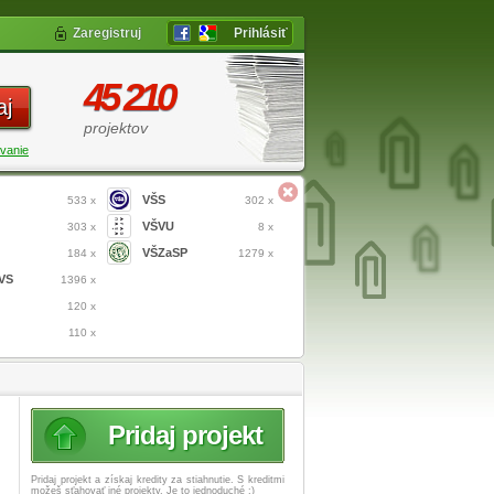
Zaregistruj
Prihlásiť
45 210
aj
projektov
vanie
VŠS
533 x
302 x
VŠVU
303 x
8 x
VŠZaSP
184 x
1279 x
VS
1396 x
120 x
110 x
Pridaj projekt
Pridaj projekt a získaj
kredity za stiahnutie. S kreditmi
možeš sťahovať iné projekty. Je to jednoduché :)