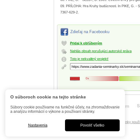
PRÍLOHA: Hra Kruhy budúcnosti. In PIKE, G. - SE
7367-629-2.
Zdieľaj na Facebooku
Pridaj k obľúbeným
Nahlás obsah porušujúci autorské práva
Toto je nekvalitný projekt!
0x
O súboroch cookie na tejto stránke
Súbory cookie používame na funkčné účely, na zhromažďovanie
a analýzu informácií o výkone a používaní stránky.
Úvod
Mobilná verzia
FAQ - Manuál
Podmienky použí
Nastavenia
Povoliť všetko