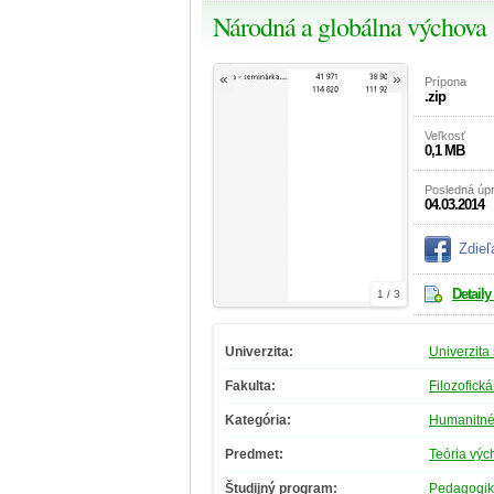
Národná a globálna výchova
«
»
Prípona
.zip
Veľkosť
0,1 MB
Posledná úp
04.03.2014
Zdieľ
Detaily
1 / 3
Univerzita:
Univerzita
Fakulta:
Filozofická
Kategória:
Humanitné
Predmet:
Teória výc
Študijný program:
Pedagogi