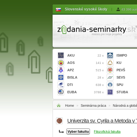
Slovenské vysoké školy
|
43 396 aut
AKU
ISMPO
22 x
AOS
KU
141 x
APZ
PEVŠ
515 x
BISLA
SEVS
28 x
DTI
SPU
638 x
EUBA
STUBA
3788 x
Home
»
Seminárna práca
»
Národná a glob
Univerzita sv. Cyrila a Metoda 
Filozofická fakulta