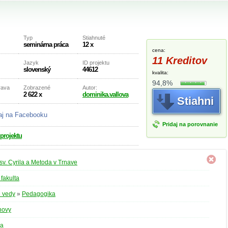
Typ
Stiahnuté
seminárna práca
12 x
cena:
11 Kreditov
Jazyk
ID projektu
slovenský
44612
kvalita:
94,8%
rava
Zobrazené
Autor:
2 622 x
dominika.vallova
Stiahni
aj na Facebooku
Pridaj na porovnanie
 projektu
 sv. Cyrila a Metoda v Trnave
 fakulta
 vedy
»
Pedagogika
hovy
ka