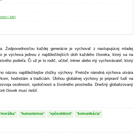
rov (.zip)
ca. Zodpovednosťou každej generácie je vychovať z nastupujúcej mladej
eto je výchova jednou z najdôležitejších úloh každého človeka, ktorý sa na
ého podieľa. Či už je to rodič, učiteľ, tréner alebo iný vychovávateľ, ktorý
o názoru najdôležitejšie zložky výchovy. Pretože národná výchova utvára
kom, hodnotám a tradíciám. Úlohou globálnej výchovy je pripraviť ľudí na
rozvoja osobnosti, spoločnosti a životného prostredia. Dnešný globalizovaný
oré človek musí riešiť.
morálka
humanizmus
spôsobilosti
komunikácia