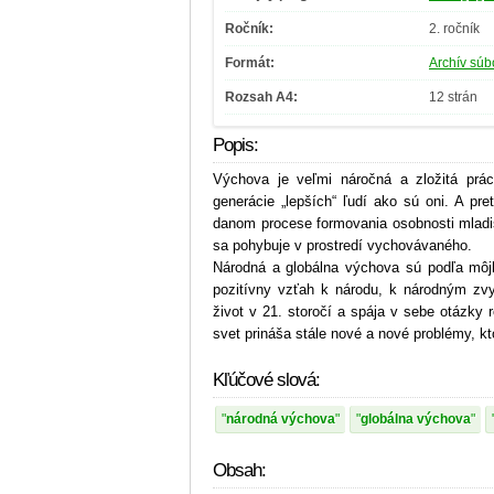
Ročník:
2. ročník
Formát:
Archív súbo
Rozsah A4:
12 strán
Popis:
Výchova je veľmi náročná a zložitá prá
generácie „lepších“ ľudí ako sú oni. A pr
danom procese formovania osobnosti mladistv
sa pohybuje v prostredí vychovávaného.
Národná a globálna výchova sú podľa môjh
pozitívny vzťah k národu, k národným zvy
život v 21. storočí a spája v sebe otázky 
svet prináša stále nové a nové problémy, kt
Kľúčové slová:
národná výchova
globálna výchova
Obsah: