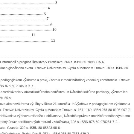
........................................................... 3
.............................................. 4
.......................................... 6
............................................. 7
............................................. 9
......................................................... 10
.......................... 11
........................................................ 12
 informácií a prognóz školstva v Bratislave. 264 s. ISBN 80-7098-115-6.
h globálneho sveta. Trnava: Univerzita sv. Cyrila a Metoda v Trnave. 189 s. ISBN 80-
 pedagogickom výskume a praxi, Zborník z medzinárodnej vedeckej konferencie. Trnava:
 ISBN 978-80-8105-007-7.
delávanie v oblasti kultúrneho dedičstva. In Národné kultúrne pamiatky, význam ich
re. 50 s.
chova ako nová forma výučby v škole 21. storočia. In Výchova v pedagogickom výskume a
. Trnava: Univerzita sv. Cyrila a Metoda v Trnave. s. 164 - 169. ISBN 978-80-8105-007-7.
delávanie a výchova mládeže k občianstvu, Národná správa z medzinárodného výskumu
rodný ústav certifikovaných meraní vzdelávania, 108 s. ISBN 978-80-970261-7-2.
raha: Granda. 322 s. ISBN 80-85623-98-6.
obální výchovu. Praha: Portál. 253 s. ISBN 978-80-7367-629-2.