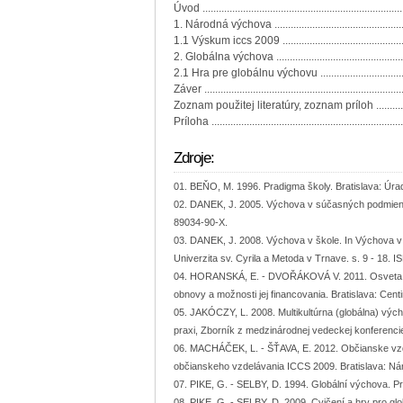
Úvod ............................................................................
1. Národná výchova ......................................................
1.1 Výskum iccs 2009 ...................................................
2. Globálna výchova .....................................................
2.1 Hra pre globálnu výchovu ........................................
Záver ..........................................................................
Zoznam použitej literatúry, zoznam príloh ..................
Príloha .......................................................................
Zdroje:
BEŇO, M. 1996. Pradigma školy. Bratislava: Úrad
DANEK, J. 2005. Výchova v súčasných podmienkac
89034-90-X.
DANEK, J. 2008. Výchova v škole. In Výchova v
Univerzita sv. Cyrila a Metoda v Trnave. s. 9 - 18.
HORANSKÁ, E. - DVOŘÁKOVÁ V. 2011. Osveta a vz
obnovy a možnosti jej financovania. Bratislava: Centi
JAKÓCZY, L. 2008. Multikultúrna (globálna) vý
praxi, Zborník z medzinárodnej vedeckej konferencie
MACHÁČEK, L. - ŠŤAVA, E. 2012. Občianske vz
občianskeho vzdelávania ICCS 2009. Bratislava: Ná
PIKE, G. - SELBY, D. 1994. Globální výchova. P
PIKE, G. - SELBY, D. 2009. Cvičení a hry pro gl