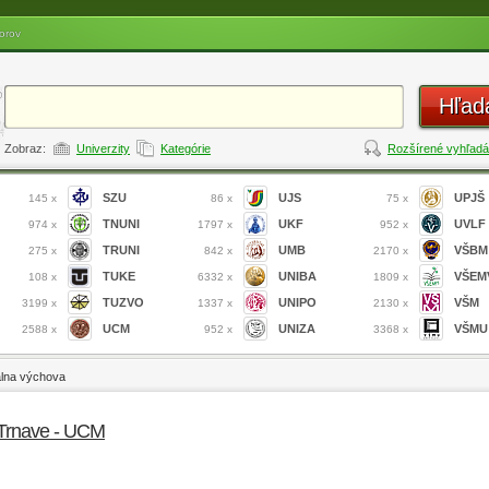
orov
Hľad
Zobraz:
Univerzity
Kategórie
Rozšírené vyhľadá
SZU
UJS
UPJŠ
145 x
86 x
75 x
TNUNI
UKF
UVLF
974 x
1797 x
952 x
TRUNI
UMB
VŠBM
275 x
842 x
2170 x
TUKE
UNIBA
VŠEM
108 x
6332 x
1809 x
TUZVO
UNIPO
VŠM
3199 x
1337 x
2130 x
UCM
UNIZA
VŠMU
2588 x
952 x
3368 x
álna výchova
v Trnave - UCM