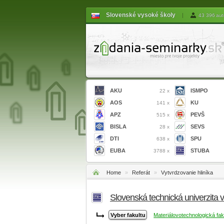
Slovenské vysoké školy
|
43 396 aut
AKU
ISMPO
22 x
AOS
KU
141 x
APZ
PEVŠ
515 x
BISLA
SEVS
28 x
DTI
SPU
638 x
EUBA
STUBA
3788 x
Home
»
Referát
»
Vytvrdzovanie hliníka
Slovenská technická univerzita 
Materiálovotechnologická fak