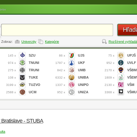
orov
Hľad
Zobraz:
Univerzity
Kategórie
Rozšírené vyhľadá
SZU
UJS
UPJŠ
145 x
86 x
75 x
TNUNI
UKF
UVLF
974 x
1797 x
952 x
TRUNI
UMB
VŠBM
275 x
842 x
2170 x
TUKE
UNIBA
VŠEM
108 x
6332 x
1809 x
TUZVO
UNIPO
VŠM
3199 x
1337 x
2130 x
UCM
UNIZA
VŠMU
2588 x
952 x
3368 x
v Bratislave - STUBA
ulta