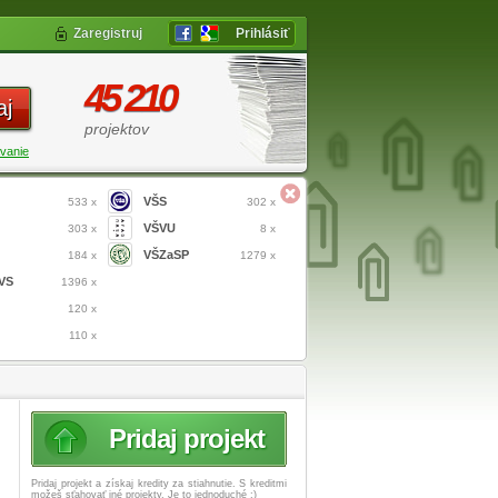
Zaregistruj
Prihlásiť
45 210
aj
projektov
vanie
VŠS
533 x
302 x
VŠVU
303 x
8 x
VŠZaSP
184 x
1279 x
VS
1396 x
120 x
110 x
Pridaj projekt
Pridaj projekt a získaj
kredity za stiahnutie. S kreditmi
možeš sťahovať iné projekty. Je to jednoduché :)