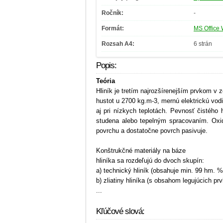
Ročník:
-
Formát:
MS Office 
Rozsah A4:
6 strán
Popis:
Teória
Hliník je tretím najrozšírenejším prvkom v
hustot u 2700 kg.m-3, mernú elektrickú vo
aj pri nízkych teplotách. Pevnosť čistého
studena alebo tepelným spracovaním. Oxid
povrchu a dostatočne povrch pasivuje.
Konštrukčné materiály na báze
hliníka sa rozdeľujú do dvoch skupín:
a) technický hliník (obsahuje min. 99 hm. % 
b) zliatiny hliníka (s obsahom legujúcich p
...
Kľúčové slová: