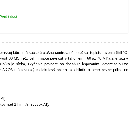
Word (.doc)
 zemskej kôre. má kubickú plošne centrovanú mriežku, teplotu tavenia 658 °C,
divosť 38 MS.m-1, veľmi nízku pevnosť v ťahu Rm = 60 až 70 MPa a je ťažný
 hliníka je nízka, zvýšenie pevnosti sa dosahuje legovaním, deformáciou za
 Al2O3 má rovnaký molekulový objem ako hliník, a preto pevne priľne na
Al),
rvkov nad 1 hm. %, zvyšok Al).