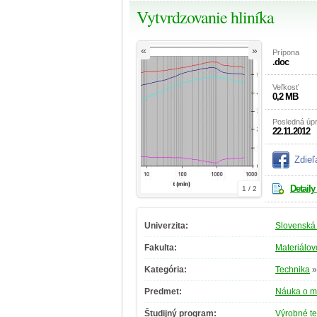
Vytvrdzovanie hliníka
«
»
Prípona
.doc
Veľkosť
0,2 MB
Posledná úp
22.11.2012
Zdieľ
Detaily
1 / 2
Univerzita:
Slovenská 
Fakulta:
Materiálov
Kategória:
Technika
Predmet:
Náuka o ma
Študijný program:
Výrobné t