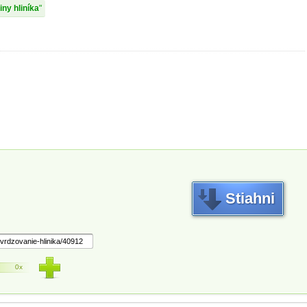
tiny hliníka
Stiahni
0x