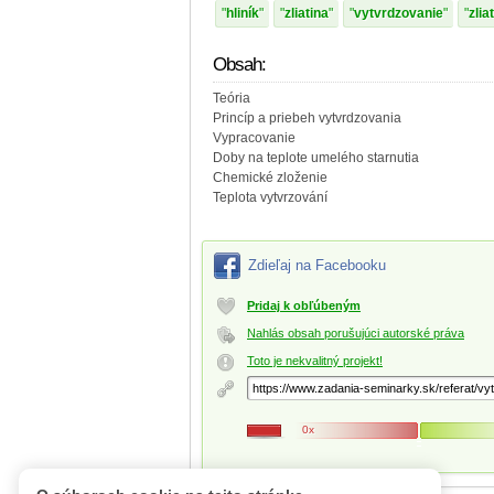
hliník
zliatina
vytvrdzovanie
zlia
Obsah:
Teória
Princíp a priebeh vytvrdzovania
Vypracovanie
Doby na teplote umelého starnutia
Chemické zloženie
Teplota vytvrzování
Zdieľaj na Facebooku
Pridaj k obľúbeným
Nahlás obsah porušujúci autorské práva
Toto je nekvalitný projekt!
0x