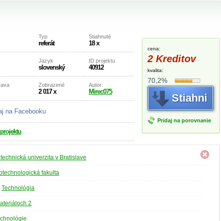
Typ
Stiahnuté
referát
18 x
cena:
2 Kreditov
Jazyk
ID projektu
slovenský
40912
kvalita:
70,2%
rava
Zobrazené
Autor:
2 017 x
Mirec075
Stiahni
aj na Facebooku
Pridaj na porovnanie
 projektu
technická univerzita v Bratislave
otechnologická fakulta
»
Technológia
teriáloch 2
echnológie