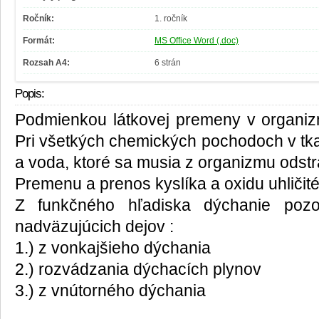
Ročník:
1. ročník
Formát:
MS Office Word (.doc)
Rozsah A4:
6 strán
Popis:
Podmienkou látkovej premeny v organizme
Pri všetkých chemických pochodoch v tkan
a voda, ktoré sa musia z organizmu odst
Premenu a prenos kyslíka a oxidu uhličité
Z funkčného hľadiska dýchanie poz
nadväzujúcich dejov :
1.) z vonkajšieho dýchania
2.) rozvádzania dýchacích plynov
3.) z vnútorného dýchania