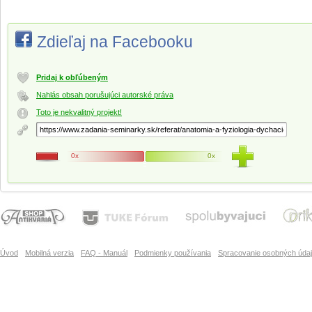
Zdieľaj na Facebooku
Pridaj k obľúbeným
Nahlás obsah porušujúci autorské práva
Toto je nekvalitný projekt!
0x
0x
Úvod
Mobilná verzia
FAQ - Manuál
Podmienky používania
Spracovanie osobných úda