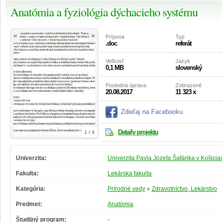
Anatómia a fyziológia dýchacieho systému
«
»
Prípona
Typ
.doc
referát
Veľkosť
Jazyk
0,1 MB
slovenský
Posledná úprava
Zobrazené
20.08.2017
11 323 x
Zdieľaj na Facebooku
Detaily projektu
1 / 4
Univerzita:
Univerzita Pavla Jozefa Šafárika v Košicia
Fakulta:
Lekárska fakulta
Kategória:
Prírodné vedy
»
Zdravotníctvo, Lekárstvo
Predmet:
Anatómia
Študijný program:
-