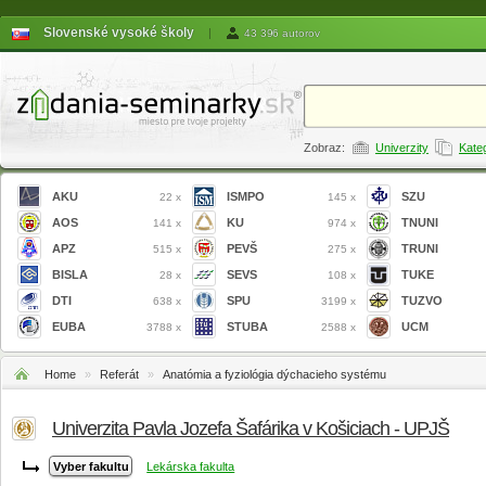
Slovenské vysoké školy
|
43 396 autorov
Zobraz:
Univerzity
Kate
AKU
ISMPO
SZU
22 x
145 x
AOS
KU
TNUNI
141 x
974 x
APZ
PEVŠ
TRUNI
515 x
275 x
BISLA
SEVS
TUKE
28 x
108 x
DTI
SPU
TUZVO
638 x
3199 x
EUBA
STUBA
UCM
3788 x
2588 x
Home
»
Referát
»
Anatómia a fyziológia dýchacieho systému
Univerzita Pavla Jozefa Šafárika v Košiciach - UPJŠ
Lekárska fakulta