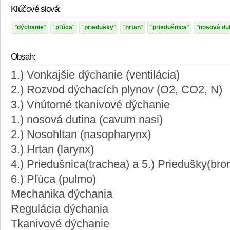
Kľúčové slová:
dýchanie
pľúca
priedušky
hrtan
priedušnica
nosová du
Obsah:
1.) Vonkajšie dýchanie (ventilácia)
2.) Rozvod dýchacích plynov (O2, CO2, N)
3.) Vnútorné tkanivové dýchanie
1.) nosová dutina (cavum nasi)
2.) Nosohltan (nasopharynx)
3.) Hrtan (larynx)
4.) Priedušnica(trachea) a 5.) Priedušky(bro
6.) Pľúca (pulmo)
Mechanika dýchania
Regulácia dýchania
Tkanivové dýchanie