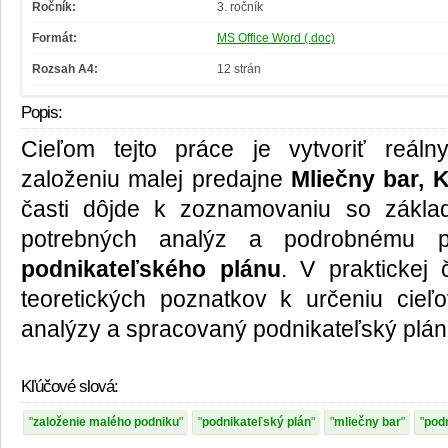
Ročník:
3. ročník
Formát:
MS Office Word (.doc)
Rozsah A4:
12 strán
Popis:
Cieľom tejto práce je vytvoriť reál
založeniu malej predajne
Mliečny bar, 
časti dôjde k zoznamovaniu so zákla
potrebných analýz a podrobnému pop
podnikateľského plánu
. V praktickej 
teoretických poznatkov k určeniu cieľ
analýzy a spracovaný podnikateľský plán 
Kľúčové slová:
založenie malého podniku
podnikateľský plán
mliečny bar
pod