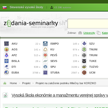
Slovenské vysoké školy
|
43 396 autorov
Zobraz:
Univerzity
Kate
AKU
ISMPO
SZU
22 x
145 x
AOS
KU
TNUNI
141 x
974 x
APZ
PEVŠ
TRUNI
515 x
275 x
BISLA
SEVS
TUKE
28 x
108 x
DTI
SPU
TUZVO
638 x
3199 x
EUBA
STUBA
UCM
3788 x
2587 x
Home
»
Projekt
»
Projekt na založenie podniku Mliečny bar KORZIKO
Vysoká škola ekonómie a manažmentu verejnej správy 