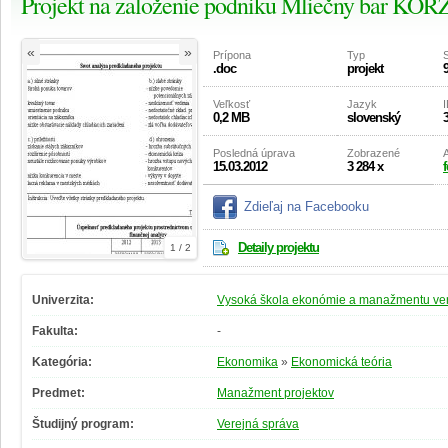
Projekt na založenie podniku Mliečny bar KO
«
»
Prípona
Typ
S
.doc
projekt
Veľkosť
Jazyk
I
0,2 MB
slovenský
Posledná úprava
Zobrazené
A
15.03.2012
3 284 x
Zdieľaj na Facebooku
Detaily projektu
1 / 2
Univerzita:
Vysoká škola ekonómie a manažmentu vere
Fakulta:
-
Kategória:
Ekonomika
»
Ekonomická teória
Predmet:
Manažment projektov
Študijný program:
Verejná správa