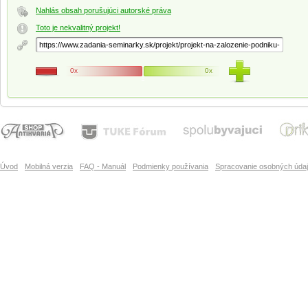
Nahlás obsah porušujúci autorské práva
Toto je nekvalitný projekt!
0x
0x
Úvod
Mobilná verzia
FAQ - Manuál
Podmienky používania
Spracovanie osobných úda