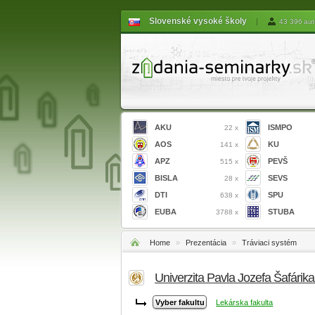
Slovenské vysoké školy
|
43 396 aut
AKU
ISMPO
22 x
AOS
KU
141 x
APZ
PEVŠ
515 x
BISLA
SEVS
28 x
DTI
SPU
638 x
EUBA
STUBA
3788 x
Home
»
Prezentácia
»
Tráviaci systém
Univerzita Pavla Jozefa Šafárik
Lekárska fakulta