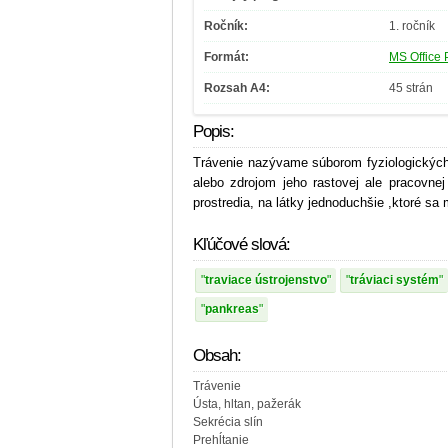
Ročník:
1. ročník
Formát:
MS Office 
Rozsah A4:
45 strán
Popis:
Trávenie nazývame súborom fyziologických
alebo zdrojom jeho rastovej ale pracovnej 
prostredia, na látky jednoduchšie ,ktoré sa
Kľúčové slová:
traviace ústrojenstvo
tráviaci systém
pankreas
Obsah:
Trávenie
Ústa, hltan, pažerák
Sekrécia slín
Prehĺtanie