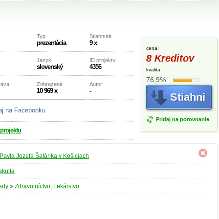
Typ
Stiahnuté
prezentácia
9 x
cena:
8 Kreditov
Jazyk
ID projektu
slovenský
4356
kvalita:
76,9%
rava
Zobrazené
Autor:
10 969 x
-
Stiahni
aj na Facebooku
Pridaj na porovnanie
 projektu
 Pavla Jozefa Šafárika v Košiciach
akulta
edy
»
Zdravotníctvo, Lekárstvo