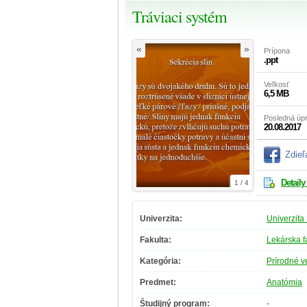
Tráviaci systém
«
»
Prípona
.ppt
Veľkosť
6,5 MB
Posledná úp
20.08.2017
Zdieľ
Detaily
1 / 4
Univerzita:
Univerzita
Fakulta:
Lekárska f
Kategória:
Prírodné v
Predmet:
Anatómia
Študijný program:
-