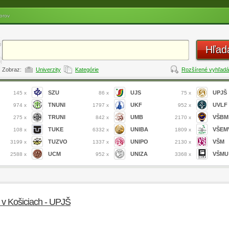
orov
Hľad
Zobraz:
Univerzity
Kategórie
Rozšírené vyhľadá
SZU
UJS
UPJŠ
145 x
86 x
75 x
TNUNI
UKF
UVLF
974 x
1797 x
952 x
TRUNI
UMB
VŠBM
275 x
842 x
2170 x
TUKE
UNIBA
VŠEM
108 x
6332 x
1809 x
TUZVO
UNIPO
VŠM
3199 x
1337 x
2130 x
UCM
UNIZA
VŠMU
2588 x
952 x
3368 x
a v Košiciach - UPJŠ