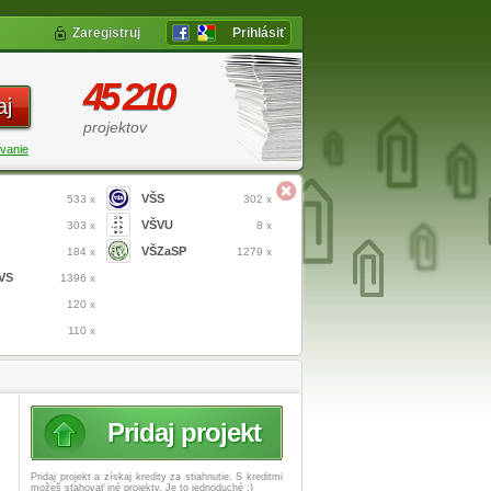
Zaregistruj
Prihlásiť
45 210
aj
projektov
vanie
VŠS
533 x
302 x
VŠVU
303 x
8 x
VŠZaSP
184 x
1279 x
VS
1396 x
120 x
110 x
Pridaj projekt
Pridaj projekt a získaj
kredity za stiahnutie. S kreditmi
možeš sťahovať iné projekty. Je to jednoduché :)