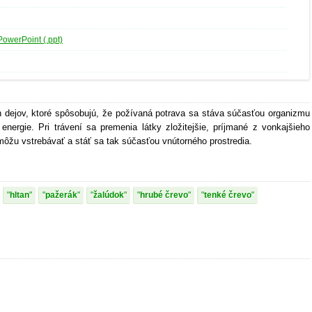
PowerPoint (.ppt)
 dejov, ktoré spôsobujú, že požívaná potrava sa stáva súčasťou organizmu
energie. Pri trávení sa premenia látky zložitejšie, príjmané z vonkajšieho
 môžu vstrebávať a stáť sa tak súčasťou vnútorného prostredia.
hltan
pažerák
žalúdok
hrubé črevo
tenké črevo