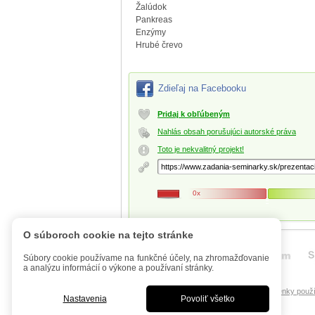
Žalúdok
Pankreas
Enzýmy
Hrubé črevo
Zdieľaj na Facebooku
Pridaj k obľúbeným
Nahlás obsah porušujúci autorské práva
Toto je nekvalitný projekt!
0x
O súboroch cookie na tejto stránke
Súbory cookie používame na funkčné účely, na zhromažďovanie
a analýzu informácií o výkone a používaní stránky.
Úvod
Mobilná verzia
FAQ - Manuál
Podmienky použí
Nastavenia
Povoliť všetko