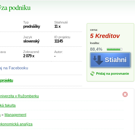
ýza podniku
Typ
Stiahnuté
prednášky
11 x
cena:
5 Kreditov
Jazyk
ID projektu
slovenský
11145
kvalita:
88,4%
rava
Zobrazené
Autor:
2 079 x
-
Stiahni
aj na Facebooku
Pridaj na porovnanie
 projektu
univerzita v Ružomberku
á fakulta
a
»
Management
ekonomická analýza