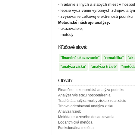
- hľadanie silných a slabých miest v hospod
- lepšie využívanie výrobných zdrojov, a tý
- zvyšovanie celkovej efektívnosti podniku
Metodické nástroje analýzy:
- ukazovatele,
- metódy
Kľúčové slová:
finančné ukazovatele
rentabilita
akt
analýza zisku
analýza tržieb
metóda
Obsah:
Finančno - ekonomická analýza podniku
Analýza výsledku hospodárenia
Tradičná analýza tvorby zisku z realizácie
Trhovo orientovaná analýza zisku
Analýza tržieb
Metóda reťazového dosadzovania
Logaritmická metóda
Funkcionálna metóda