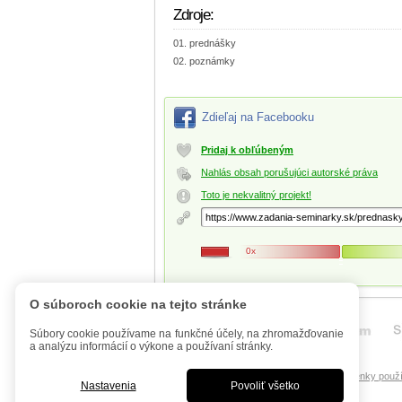
Zdroje:
prednášky
poznámky
Zdieľaj na Facebooku
Pridaj k obľúbeným
Nahlás obsah porušujúci autorské práva
Toto je nekvalitný projekt!
0x
O súboroch cookie na tejto stránke
Súbory cookie používame na funkčné účely, na zhromažďovanie
a analýzu informácií o výkone a používaní stránky.
Úvod
Mobilná verzia
FAQ - Manuál
Podmienky použí
Nastavenia
Povoliť všetko