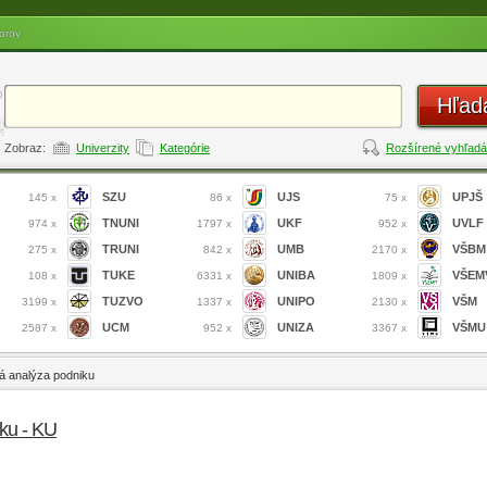
orov
Hľad
Zobraz:
Univerzity
Kategórie
Rozšírené vyhľadá
SZU
UJS
UPJŠ
145 x
86 x
75 x
TNUNI
UKF
UVLF
974 x
1797 x
952 x
TRUNI
UMB
VŠBM
275 x
842 x
2170 x
TUKE
UNIBA
VŠEM
108 x
6331 x
1809 x
TUZVO
UNIPO
VŠM
3199 x
1337 x
2130 x
UCM
UNIZA
VŠMU
2587 x
952 x
3367 x
á analýza podniku
rku - KU