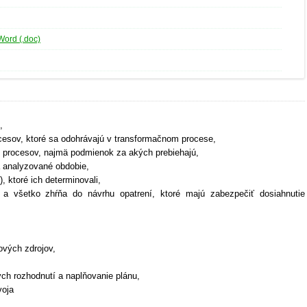
Word (.doc)
,
ocesov, ktoré sa odohrávajú v transformačnom procese,
to procesov, najmä podmienok za akých prebiehajú,
a analyzované obdobie,
y), ktoré ich determinovali,
i a všetko zhŕňa do návrhu opatrení, ktoré majú zabezpečiť dosiahnutie
ových zdrojov,
ych rozhodnutí a naplňovanie plánu,
voja