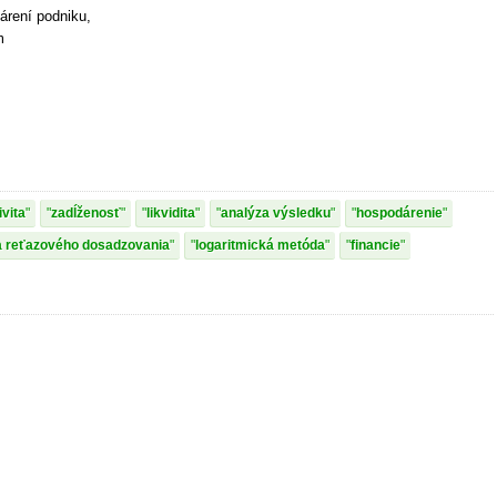
árení podniku,
m
ivita
zadĺženosť
likvidita
analýza výsledku
hospodárenie
 reťazového dosadzovania
logaritmická metóda
financie