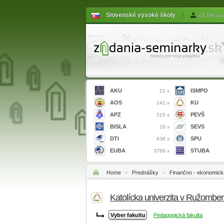
Slovenské vysoké školy
|
43 396 aut
AKU
ISMPO
22 x
AOS
KU
141 x
APZ
PEVŠ
515 x
BISLA
SEVS
28 x
DTI
SPU
638 x
EUBA
STUBA
3788 x
Home
»
Prednášky
»
Finančno - ekonomick
Katolícka univerzita v Ružombe
Pedagogická fakulta