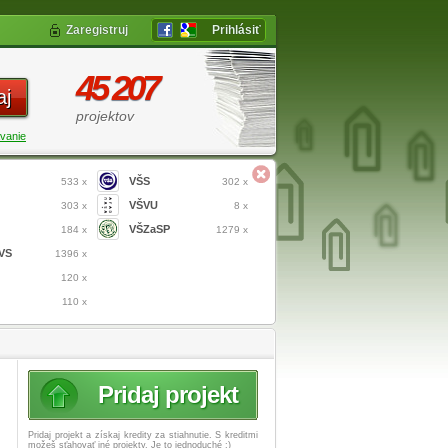
Zaregistruj
Prihlásiť
45 207
aj
projektov
vanie
VŠS
533 x
302 x
VŠVU
303 x
8 x
VŠZaSP
184 x
1279 x
VS
1396 x
120 x
110 x
Pridaj projekt
Pridaj projekt a získaj
kredity za stiahnutie. S kreditmi
možeš sťahovať iné projekty. Je to jednoduché :)