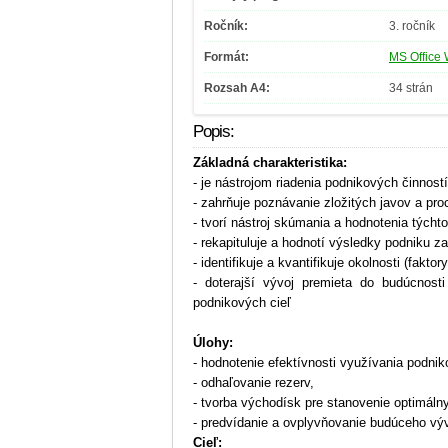
Ročník:
3. ročník
Formát:
MS Office 
Rozsah A4:
34 strán
Popis:
Základná charakteristika:
- je nástrojom riadenia podnikových činností
- zahrňuje poznávanie zložitých javov a pr
- tvorí nástroj skúmania a hodnotenia tých
- rekapituluje a hodnotí výsledky podniku z
- identifikuje a kvantifikuje okolnosti (faktor
- doterajší vývoj premieta do budúcnost
podnikových cieľ
Úlohy:
- hodnotenie efektívnosti využívania podnik
- odhaľovanie rezerv,
- tvorba východísk pre stanovenie optimáln
- predvídanie a ovplyvňovanie budúceho vý
Cieľ: