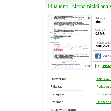
Finančno - ekonomická anal
«
»
Prípona
.doc
Veľkosť
0,6 MB
Posledná úp
30.04.2021
Zdieľ
Detaily
1 / 3
Univerzita:
Katolícka 
Fakulta:
Pedagogick
Kategória:
Ekonomik
Predmet:
Finančno-
Študijný program:
-