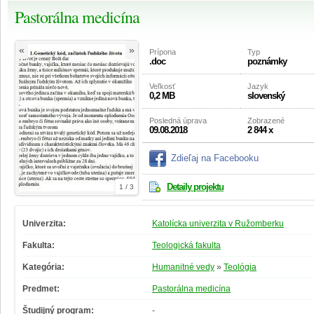
Pastorálna medicína
«
»
Prípona
Typ
.doc
poznámky
Veľkosť
Jazyk
0,2 MB
slovenský
Posledná úprava
Zobrazené
09.08.2018
2 844 x
Zdieľaj na Facebooku
Detaily projektu
1 / 3
Univerzita:
Katolícka univerzita v Ružomberku
Fakulta:
Teologická fakulta
Kategória:
Humanitné vedy
»
Teológia
Predmet:
Pastorálna medicína
Študijný program:
-