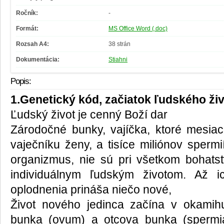
Ročník:
-
Formát:
MS Office Word (.doc)
Rozsah A4:
38 strán
Dokumentácia:
Stiahni
Popis:
1.Genetický kód, začiatok ľudského ži
Ľudský život je cenný Boží dar
Zárodočné bunky, vajíčka, ktoré mesia
vaječníku ženy, a tisíce miliónov sperm
organizmus, nie sú pri všetkom bohatstv
individuálnym ľudským životom. Až i
oplodnenia prináša niečo nové,
Život nového jedinca začína v okamih
bunka (ovum) a otcova bunka (spermi