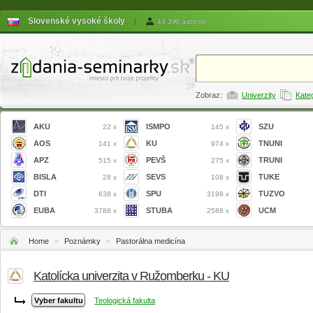
Slovenské vysoké školy
|
43 396 autorov
Zobraz:
Univerzity
Kate
AKU
ISMPO
SZU
22 x
145 x
AOS
KU
TNUNI
141 x
974 x
APZ
PEVŠ
TRUNI
515 x
275 x
BISLA
SEVS
TUKE
28 x
108 x
DTI
SPU
TUZVO
638 x
3199 x
EUBA
STUBA
UCM
3788 x
2588 x
Home
»
Poznámky
»
Pastorálna medicína
Katolícka univerzita v Ružomberku - KU
Teologická fakulta