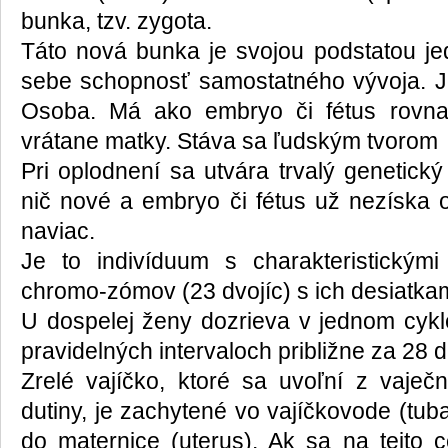
bunka, tzv. zygota.
Táto nová bunka je svojou podstatou j
sebe schopnosť samostatného vývoja. 
Osoba. Má ako embryo či fétus rovna
vrátane matky. Stáva sa ľudským tvorom
Pri oplodnení sa utvára trvalý genetick
nič nové a embryo či fétus už nezíska 
naviac.
Je to indivíduum s charakteristický
chromo-zómov (23 dvojíc) s ich desiatka
U dospelej ženy dozrieva v jednom cykle
pravidelných intervaloch približne za 28 d
Zrelé vajíčko, ktoré sa uvoľní z vaječn
dutiny, je zachytené vo vajíčkovode (tub
do maternice (uterus). Ak sa na tejto c