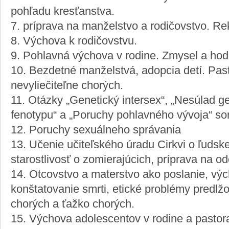
pohľadu kresťanstva.
7. príprava na manželstvo a rodičovstvo. R
8. Výchova k rodičovstvu.
9. Pohlavná výchova v rodine. Zmysel a hodn
10. Bezdetné manželstvá, adopcia detí. Pas
nevyliečiteľne chorých.
11. Otázky „Genetický intersex“, „Nesúlad g
fenotypu“ a „Poruchy pohlavného vývoja“ som
12. Poruchy sexuálneho správania
13. Učenie učiteľského úradu Cirkvi o ľudske
starostlivosť o zomierajúcich, príprava na o
14. Otcovstvo a materstvo ako poslanie, vých
konštatovanie smrti, etické problémy predlžo
chorých a ťažko chorých.
15. Výchova adolescentov v rodine a pastora