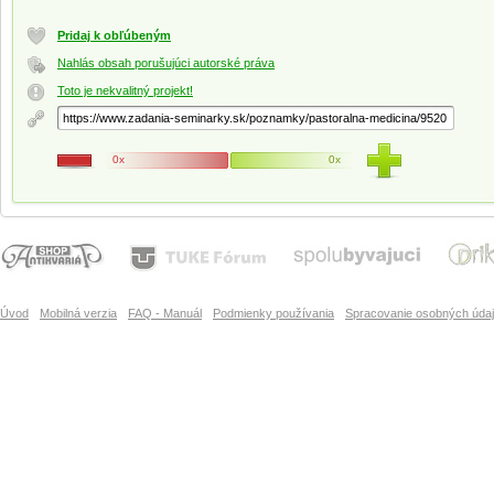
Pridaj k obľúbeným
Nahlás obsah porušujúci autorské práva
Toto je nekvalitný projekt!
0x
0x
Úvod
Mobilná verzia
FAQ - Manuál
Podmienky používania
Spracovanie osobných úda