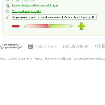
Nahlás obsah porušujúci autorské práva
Toto je nekvalitný projekt!
0x
0x
Úvod
Mobilná verzia
FAQ - Manuál
Podmienky používania
Spracovanie osobných úda