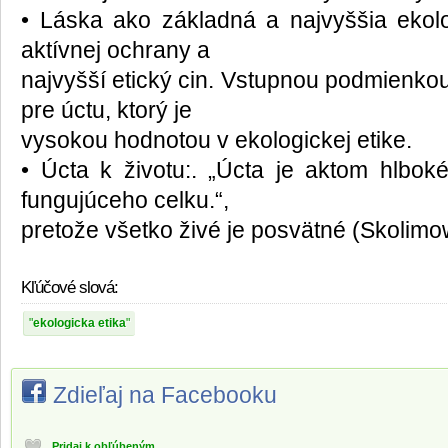
• Láska ako základná a najvyššia ekol
aktívnej ochrany a
najvyšší etický cin. Vstupnou podmienkou
pre úctu, ktorý je
vysokou hodnotou v ekologickej etike.
• Úcta k životu:. „Úcta je aktom hlbo
fungujúceho celku.“,
pretože všetko živé je posvätné (Skolimow
Kľúčové slová:
ekologicka etika
Zdieľaj na Facebooku
Pridaj k obľúbeným