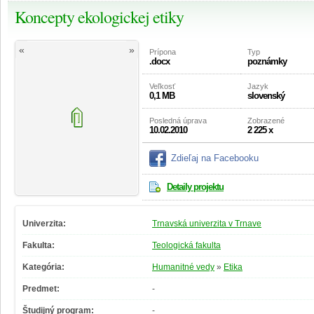
Koncepty ekologickej etiky
«
»
Prípona
Typ
.docx
poznámky
Veľkosť
Jazyk
0,1 MB
slovenský
Posledná úprava
Zobrazené
10.02.2010
2 225 x
Zdieľaj na Facebooku
Detaily projektu
Univerzita:
Trnavská univerzita v Trnave
Fakulta:
Teologická fakulta
Kategória:
Humanitné vedy
»
Etika
Predmet:
-
Študijný program:
-