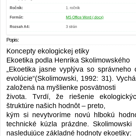
Ročník:
1. ročník
Formát:
MS Office Word (.docx)
Rozsah A4:
3 strán
Popis:
Koncepty ekologickej etiky
Ekoetika podla Henrika Skolimowského
„Ekoetika jasne vyplýva so správneho 
evolúcie“(Skolimowski, 1992: 31). Vych
založená na myšlienke posvätnosti
života. Tvrdí, že riešenie ekologic
štruktúre našich hodnôt – preto,
kým si nevytvoríme novú hlbokú hodno
technické kúzla prázdne. Skolimowski 
nasledujúce základné hodnoty ekoetiky: