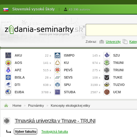
Slovenské vysoké školy
|
43 396 autorov
Zobraz:
Univerzity
Kate
AKU
ISMPO
SZU
22 x
145 x
AOS
KU
TNUNI
141 x
974 x
APZ
PEVŠ
TRUNI
515 x
275 x
BISLA
SEVS
TUKE
28 x
108 x
DTI
SPU
TUZVO
638 x
3199 x
EUBA
STUBA
UCM
3788 x
2587 x
Home
»
Poznámky
»
Koncepty ekologickej etiky
Trnavská univerzita v Trnave - TRUNI
Teologická fakulta