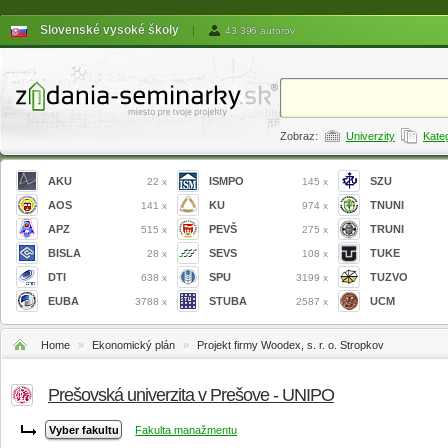
Slovenské vysoké školy
|
43 396 autorov
Zobraz:
Univerzity
Kate
AKU
ISMPO
SZU
22 x
145 x
AOS
KU
TNUNI
141 x
974 x
APZ
PEVŠ
TRUNI
515 x
275 x
BISLA
SEVS
TUKE
28 x
108 x
DTI
SPU
TUZVO
638 x
3199 x
EUBA
STUBA
UCM
3788 x
2587 x
Home
»
Ekonomický plán
»
Projekt firmy Woodex, s. r. o. Stropkov
Prešovská univerzita v Prešove - UNIPO
Fakulta manažmentu