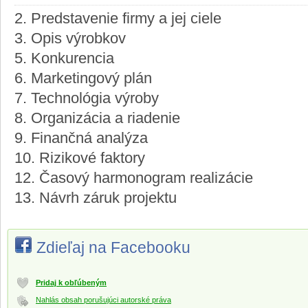
2. Predstavenie firmy a jej ciele
3. Opis výrobkov
5. Konkurencia
6. Marketingový plán
7. Technológia výroby
8. Organizácia a riadenie
9. Finančná analýza
10. Rizikové faktory
12. Časový harmonogram realizácie
13. Návrh záruk projektu
Zdieľaj na Facebooku
Pridaj k obľúbeným
Nahlás obsah porušujúci autorské práva