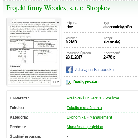
Projekt firmy Woodex, s. r. o. Stropkov
«
»
Prípona
Typ
.doc
ekonomický plán
Veľkosť
Jazyk
0,2 MB
slovenský
Posledná úprava
Zobrazené
28.11.2017
2 478 x
Zdieľaj na Facebooku
Detaily projektu
1 / 2
Univerzita:
Prešovská univerzita v Prešove
Fakulta:
Fakulta manažmentu
Kategória:
Ekonomika
»
Management
Predmet:
Manažment projektov
Študijný program:
-