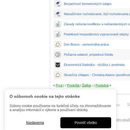
Bezpečnosť biometrických údajov
Manažérske rozhodovanie, štýl rozhodovania 
Zásady riešenia konfliktov a neštandardných si
Podnikové hospodárstvo vypracované otázky
Don Bosco - semestrálna práca
Požiarna udalosť, prípadová štúdia
Ekonomická štatistika - skúška z predmetu
Skutočný chlapec - Christina Adams (postihnut
«
Prvá
| ‹
Predošlá
|
Ďalšia
› |
Posledná
»
O súboroch cookie na tejto stránke
Súbory cookie používame na funkčné účely, na zhromažďovanie
a analýzu informácií o výkone a používaní stránky.
Úvod
Mobilná verzia
FAQ - Manuál
Podmienky použí
Nastavenia
Povoliť všetko