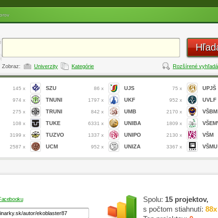
orov
Hľad
Zobraz:
Univerzity
Kategórie
Rozšírené vyhľadá
SZU
UJS
UPJŠ
145 x
86 x
75 x
TNUNI
UKF
UVLF
974 x
1797 x
952 x
TRUNI
UMB
VŠBM
275 x
842 x
2170 x
TUKE
UNIBA
VŠEM
108 x
6331 x
1809 x
TUZVO
UNIPO
VŠM
3199 x
1337 x
2130 x
UCM
UNIZA
VŠMU
2587 x
952 x
3367 x
Spolu:
15 projektov,
 Facebooku
s počtom stiahnutí:
88x