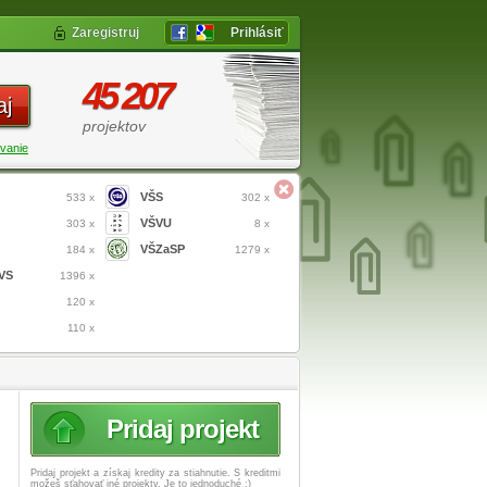
Zaregistruj
Prihlásiť
45 207
aj
projektov
vanie
VŠS
533 x
302 x
VŠVU
303 x
8 x
VŠZaSP
184 x
1279 x
VS
1396 x
120 x
110 x
Pridaj projekt
Pridaj projekt a získaj
kredity za stiahnutie. S kreditmi
možeš sťahovať iné projekty. Je to jednoduché :)