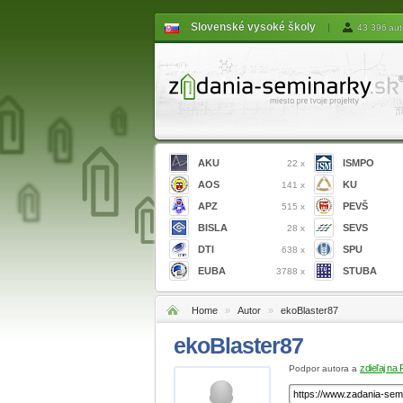
Slovenské vysoké školy
|
43 396 aut
AKU
ISMPO
22 x
AOS
KU
141 x
APZ
PEVŠ
515 x
BISLA
SEVS
28 x
DTI
SPU
638 x
EUBA
STUBA
3788 x
Home
»
Autor
»
ekoBlaster87
ekoBlaster87
zdieľaj na
Podpor autora a