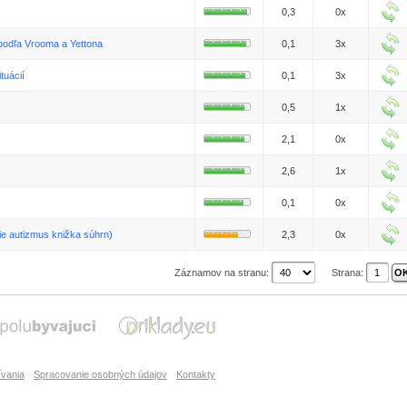
0,3
0x
podľa Vrooma a Yettona
0,1
3x
tuácií
0,1
3x
0,5
1x
2,1
0x
2,6
1x
0,1
0x
ie autizmus knižka súhrn)
2,3
0x
Záznamov na stranu:
Strana:
vania
Spracovanie osobných údajov
Kontakty