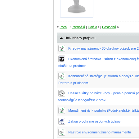
«
Prvá
| ‹
Predošlá
|
Ďalšia
› |
Posledná
»
Uni / Názov projektu
Krízový manažment - 30 okruhov otázok pre 2.
Ekonomická štatistika - súhrn z ekonomickej št
skúšku a predmet
Konkurenčná stratégia, jej tvorba a analýza, kl
Portera s príkladom.
Hasiace látky na báze vody - pena a penidlá pr
technológií a ich využitie v praxi
Manažment rizík podniku (Podnikateľské riziká
Zákon o ochrane osobných údajov
Nástroje environmentálneho manažmentu