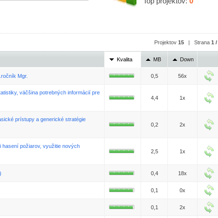
Top projektov:
0
Projektov
15
| Strana
1 /
Kvalita
MB
Down
ročník Mgr.
0,5
56x
atistiky, väčšina potrebných informácií pre
4,4
1x
asické prístupy a generické stratégie
0,2
2x
i hasení požiarov, využitie nových
2,5
1x
)
0,4
18x
0,1
0x
0,1
2x