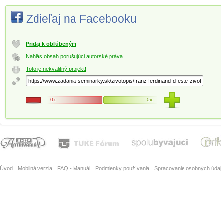
Zdieľaj na Facebooku
Pridaj k obľúbeným
Nahlás obsah porušujúci autorské práva
Toto je nekvalitný projekt!
0x
0x
Úvod
Mobilná verzia
FAQ - Manuál
Podmienky používania
Spracovanie osobných úda