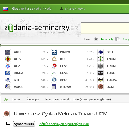
Slovenské vysoké školy
|
43 396 autorov
Zobraz:
Univerzity
Kate
AKU
ISMPO
SZU
22 x
145 x
AOS
KU
TNUNI
141 x
974 x
APZ
PEVŠ
TRUNI
515 x
275 x
BISLA
SEVS
TUKE
28 x
108 x
DTI
SPU
TUZVO
638 x
3199 x
EUBA
STUBA
UCM
3788 x
2588 x
Home
»
Životopis
»
Franz Ferdinand d´Este (životopis v angličtine)
Univerzita sv. Cyrila a Metoda v Trnave - UCM
Inštitút sociálnych a politických vied