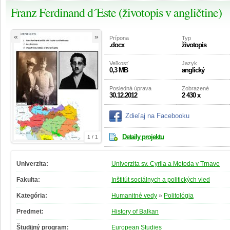
Franz Ferdinand d´Este (životopis v angličtine)
«
»
Prípona
Typ
.docx
životopis
Veľkosť
Jazyk
0,3 MB
anglický
Posledná úprava
Zobrazené
30.12.2012
2 430 x
Zdieľaj na Facebooku
Detaily projektu
1 / 1
Univerzita:
Univerzita sv. Cyrila a Metoda v Trnave
Fakulta:
Inštitút sociálnych a politických vied
Kategória:
Humanitné vedy
»
Politológia
Predmet:
History of Balkan
Študijný program:
European Studies