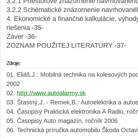
3.2.1 Priestorové znázornenie navrhovaného
3.2.2 Schématické znázornenie navrhovanéh
4. Ekonomické a finančné kalkulácie, výho
riešenia -35-
Záver -36-
ZOZNAM POUŽITEJ LITERATÚRY -37-
Zdroje:
Eliáš,J.: Mobilná technika na kolesových p
2002
http://www.autoalarmy.sk
Štastný,J. - Remek,B.: Autoelektrika a auto
Časopisy Praktická elektronika A Radio, ro
Časopisy Auto magazín, ročník 2006
Technická príručka automobilu Škoda Octav