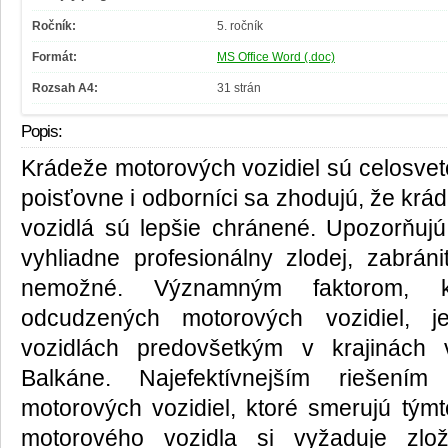
Ročník:
5. ročník
Formát:
MS Office Word (.doc)
Rozsah A4:
31 strán
Popis:
Krádeže motorových vozidiel sú celosvet
poisťovne i odborníci sa zhodujú, že krá
vozidlá sú lepšie chránené. Upozorňujú
vyhliadne profesionálny zlodej, zabráni
nemožné. Významným faktorom, kt
odcudzených motorových vozidiel, 
vozidlách predovšetkým v krajinách
Balkáne. Najefektívnejším riešením
motorových vozidiel, ktoré smerujú tý
motorového vozidla si vyžaduje zlož