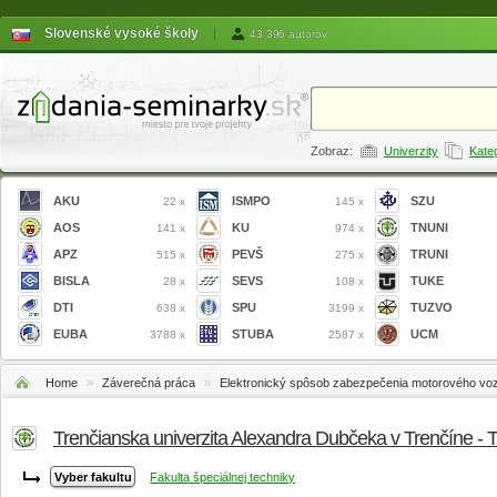
Slovenské vysoké školy
|
43 396 autorov
Zobraz:
Univerzity
Kate
AKU
ISMPO
SZU
22 x
145 x
AOS
KU
TNUNI
141 x
974 x
APZ
PEVŠ
TRUNI
515 x
275 x
BISLA
SEVS
TUKE
28 x
108 x
DTI
SPU
TUZVO
638 x
3199 x
EUBA
STUBA
UCM
3788 x
2587 x
Home
»
Záverečná práca
»
Elektronický spôsob zabezpečenia motorového vozi
Trenčianska univerzita Alexandra Dubčeka v Trenčíne -
Fakulta špeciálnej techniky