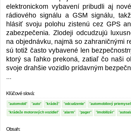
elektronickom vybavení pribudli aj nové
rádiového signálu a GSM signálu, takž
hlásiť svoju polohu zistenú cez GPS ani
zabezpečenia. Zlodeji odcudzujú luxusne
na objednávku, najmä so zahraničnými re
sú totiž často vybavené len bezpečnos
ktorý sa ľahko prekoná, zatiaľ čo naši 
svoje drahšie vozidlo prídavným bezpeč
...
Kľúčové slová:
automobil
auto
krádež
odcudzenie
automobilový priemysel
krádeže motorových vozidiel
alarm
pager
imobilizér
autoa
Obsah: