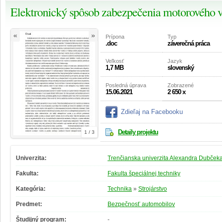
Elektronický spôsob zabezpečenia motorového v
«
»
Prípona
Typ
.doc
záverečná práca
Veľkosť
Jazyk
1,7 MB
slovenský
Posledná úprava
Zobrazené
15.06.2021
2 650 x
Zdieľaj na Facebooku
Detaily projektu
1 / 3
Univerzita:
Trenčianska univerzita Alexandra Dubčeka
Fakulta:
Fakulta špeciálnej techniky
Kategória:
Technika
»
Strojárstvo
Predmet:
Bezpečnosť automobilov
Študijný program:
-