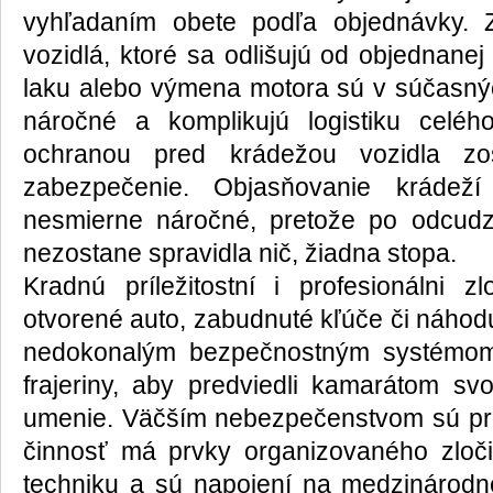
vyhľadaním obete podľa objednávky. 
vozidlá, ktoré sa odlišujú od objednanej 
laku alebo výmena motora sú v súčasnýc
náročné a komplikujú logistiku celéh
ochranou pred krádežou vozidla zo
zabezpečenie. Objasňovanie krádeží
nesmierne náročné, pretože po odcud
nezostane spravidla nič, žiadna stopa.
Kradnú príležitostní i profesionálni zlo
otvorené auto, zabudnuté kľúče či náhodu,
nedokonalým bezpečnostným systémom
frajeriny, aby predviedli kamarátom svo
umenie. Väčším nebezpečenstvom sú profe
činnosť má prvky organizovaného zloči
techniku a sú napojení na medzinárodné 