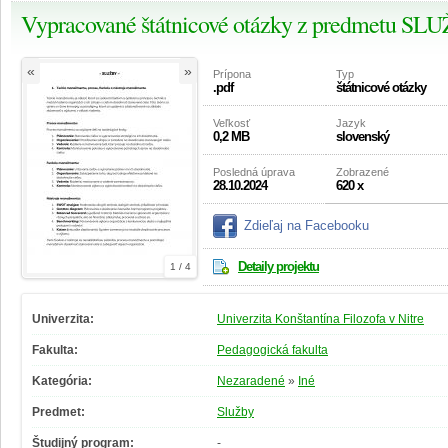
Vypracované štátnicové otázky z predmetu SL
«
»
Prípona
Typ
.pdf
štátnicové otázky
Veľkosť
Jazyk
0,2 MB
slovenský
Posledná úprava
Zobrazené
28.10.2024
620 x
Zdieľaj na Facebooku
Detaily projektu
1 / 4
Univerzita:
Univerzita Konštantína Filozofa v Nitre
Fakulta:
Pedagogická fakulta
Kategória:
Nezaradené
»
Iné
Predmet:
Služby
Študijný program:
-