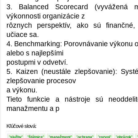
3. Balanced Scorecard (vyvážená m
výkonnosti organizácie z
rôznych perspektív, ako sú finančné
učiace sa.
4. Benchmarking: Porovnávanie výkonu o
alebo s najlepšími
postupmi v odvetví.
5. Kaizen (neustále zlepšovanie): Sys
zlepšovanie procesov
a výkonu.
Tieto funkcie a nástroje sú neoddel
manažmentu a p
Kľúčové slová:
služby
štátnice
manažment
ochrana
rozvoj
obrázok