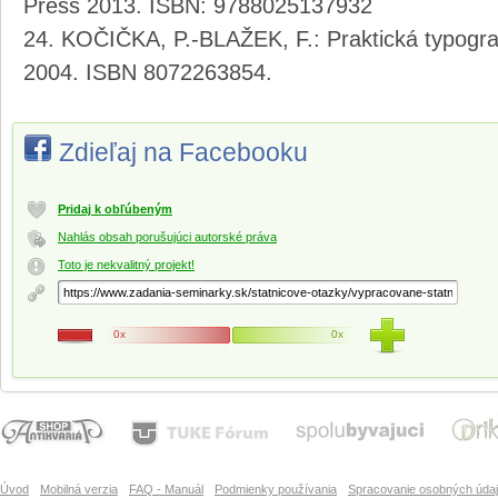
Press 2013. ISBN: 9788025137932
KOČIČKA, P.-BLAŽEK, F.: Praktická typogra
2004. ISBN 8072263854.
Zdieľaj na Facebooku
Pridaj k obľúbeným
Nahlás obsah porušujúci autorské práva
Toto je nekvalitný projekt!
0x
0x
Úvod
Mobilná verzia
FAQ - Manuál
Podmienky používania
Spracovanie osobných úda