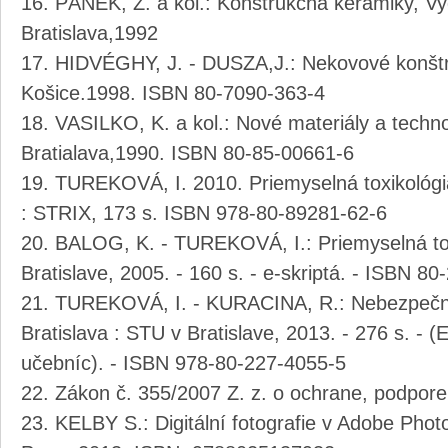
PÁNEK, Z. a kol.: Konštrukčná keramiky, Vy
Bratislava,1992
HIDVÉGHY, J. - DUSZA,J.: Nekovové konštr
Košice.1998. ISBN 80-7090-363-4
VASILKO, K. a kol.: Nové materiály a techn
Bratialava,1990. ISBN 80-85-00661-6
TUREKOVÁ, I. 2010. Priemyselná toxikológia v
: STRIX, 173 s. ISBN 978-80-89281-62-6
BALOG, K. - TUREKOVÁ, I.: Priemyselná toxi
Bratislave, 2005. - 160 s. - e-skriptá. - ISBN 8
TUREKOVÁ, I. - KURACINA, R.: Nebezpečné l
Bratislava : STU v Bratislave, 2013. - 276 s. - 
učebníc). - ISBN 978-80-227-4055-5
Zákon č. 355/2007 Z. z. o ochrane, podpore 
KELBY S.: Digitální fotografie v Adobe Ph