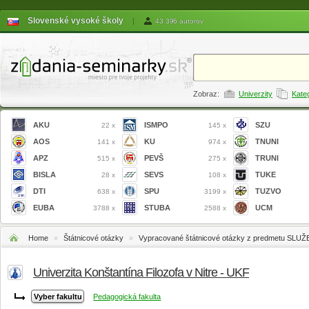
Slovenské vysoké školy
|
43 396 autorov
Zobraz:
Univerzity
Kate
AKU
ISMPO
SZU
22 x
145 x
AOS
KU
TNUNI
141 x
974 x
APZ
PEVŠ
TRUNI
515 x
275 x
BISLA
SEVS
TUKE
28 x
108 x
DTI
SPU
TUZVO
638 x
3199 x
EUBA
STUBA
UCM
3788 x
2588 x
Home
»
Štátnicové otázky
»
Vypracované štátnicové otázky z predmetu SLUŽ
Univerzita Konštantína Filozofa v Nitre - UKF
Pedagogická fakulta