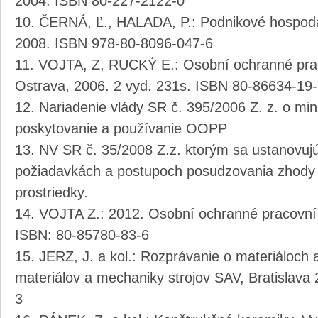
2004. ISBN 80-227-2122-0
ČERNÁ, Ľ., HALADA, P.: Podnikové hospodár
2008. ISBN 978-80-8096-047-6
VOJTA, Z, RUCKÝ E.: Osobní ochranné prac
Ostrava, 2006. 2 vyd. 231s. ISBN 80-86634-19
Nariadenie vlády SR č. 395/2006 Z. z. o mi
poskytovanie a používanie OOPP
NV SR č. 35/2008 Z.z. ktorým sa ustanovujú
požiadavkách a postupoch posudzovania zhody
prostriedky.
VOJTA Z.: 2012. Osobní ochranné pracovn
ISBN: 80-85780-83-6
JERZ, J. a kol.: Rozprávanie o materiáloch 
materiálov a mechaniky strojov SAV, Bratislav
3