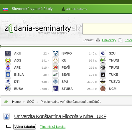
Slovenské vysoké školy
|
43 396 autorov
Zobraz:
Univerzity
Kate
AKU
ISMPO
SZU
22 x
145 x
AOS
KU
TNUNI
141 x
974 x
APZ
PEVŠ
TRUNI
515 x
275 x
BISLA
SEVS
TUKE
28 x
108 x
DTI
SPU
TUZVO
638 x
3199 x
EUBA
STUBA
UCM
3788 x
2588 x
Home
»
SOČ
»
Problematika voľného času detí a mládeže
Univerzita Konštantína Filozofa v Nitre - UKF
Filozofická fakulta