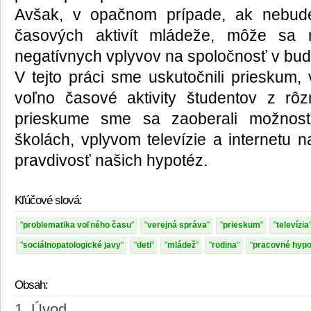
Avšak, v opačnom prípade, ak nebud
časových aktivít mládeže, môže sa 
negatívnych vplyvov na spoločnosť v bud
V tejto práci sme uskutočnili prieskum,
voľno časové aktivity študentov z rôz
prieskume sme sa zaoberali možnosťa
školách, vplyvom televízie a internetu 
pravdivosť našich hypotéz.
Kľúčové slová:
problematika voľného času
verejná správa
prieskum
televízia
sociálnopatologické javy
deti
mládež
rodina
pracovné hypo
Obsah:
1. Úvod