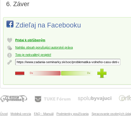
6. Záver
Zdieľaj na Facebooku
Pridaj k obľúbeným
Nahlás obsah porušujúci autorské práva
Toto je nekvalitný projekt!
0x
0x
Úvod
Mobilná verzia
FAQ - Manuál
Podmienky používania
Spracovanie osobných úda