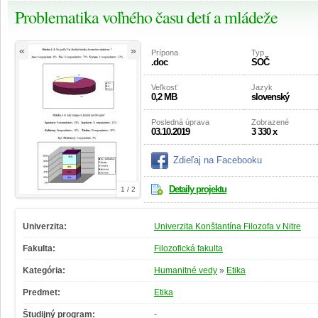
Problematika voľného času detí a mládeže
«
»
Prípona
Typ
.doc
SOČ
Veľkosť
Jazyk
0,2 MB
slovenský
Posledná úprava
Zobrazené
03.10.2019
3 330 x
Zdieľaj na Facebooku
Detaily projektu
1 / 2
Univerzita:
Univerzita Konštantína Filozofa v Nitre
Fakulta:
Filozofická fakulta
Kategória:
Humanitné vedy
»
Etika
Predmet:
Etika
Študijný program:
-