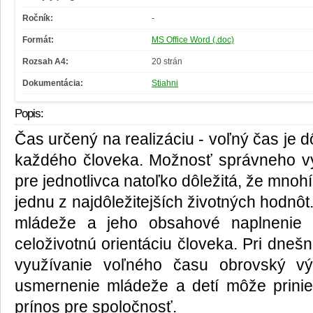
Ročník:
-
Formát:
MS Office Word (.doc)
Rozsah A4:
20 strán
Dokumentácia:
Stiahni
Popis:
Čas určený na realizáciu - voľný čas je d
každého človeka. Možnosť správneho vy
pre jednotlivca natoľko dôležitá, že mnohí
jednu z najdôležitejších životných hodnôt
mládeže a jeho obsahové naplnenie 
celoživotnú orientáciu človeka. Pri d
využívanie voľného času obrovský v
usmernenie mládeže a detí môže prinie
prínos pre spoločnosť.