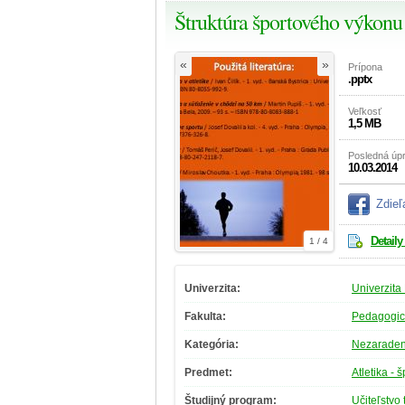
Štruktúra športového výkonu 
«
»
Prípona
.pptx
Veľkosť
1,5 MB
Posledná úp
10.03.2014
Zdieľ
Detaily
1 / 4
Univerzita:
Univerzita 
Fakulta:
Pedagogick
Kategória:
Nezarade
Predmet:
Atletika - 
Študijný program:
Učiteľstvo