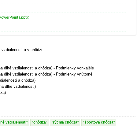
PowerPoint (.pptx)
 vzdialenosti a v chôdzi
a dlhé vzdialenosti a chôdza) - Podmienky vonkajšie
a dlhé vzdialenosti a chôdza) - Podmienky vnútorné
zdialenosti a chôdza)
a dlhé vzdialenosti)
dza)
lhé vzdialenosti
chôdza
rýchla chôdza
športová chôdza