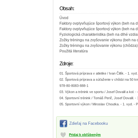
Obsah:
Úvod
Faktory ovplyvňujúce športový výkon (beh na d
Faktory ovplyvňujúce športový výkon (beh na d
Fyziologická charakteristika (beh na dlhé vzdia
Zožky tréningu na zvyšovanie výkonu (beh na d
Zožky tréningu na zvyšovanie výkonu (chôdza)
Použitá literatúra
Zdroje:
Športová príprava v atletike / Ivan Čillík. - 1. v
Športová príprava a súťaženie v chôdzi na 50 km /
978-80-8083-888-1
Výkon a trénink ve sportu / Josef Dovalil a kol. -
Sportovní trénink / Tomáš Perič, Josef Dovalil. -
Sportovní výkon / Miroslav Choutka. - 1. vyd. - P
Zdieľaj na Facebooku
Pridaj k obľúbeným