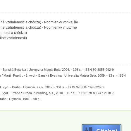
lhé vzdialenosti a chôdza) - Podmienky vonkajšie
lhé vzdialenosti a chôdza) - Podmienky vnútorné
lenosti a chôdza)
lhé vzdialenosti)
yd. - Banská Bystrica : Univerzita Mateja Bela, 2004. - 126 s. - ISBN 80-8055-992-9.
 Martin Pupiš . - 1. vyd. - Banská Bystrica : Univerzita Mateja Bela, 2009. - 93 s. - ISBN
 4. vyd. - Praha : Olympia, s.r.o., 2012. - 331 s. - ISBN 978-80-7376-326-8.
 1. vyd. - Praha : Grada Publishing, a.s., 2010. - 157 s. - ISBN 978-80-247-2118-7.
raha : Olympia, 1981. - 98 s.