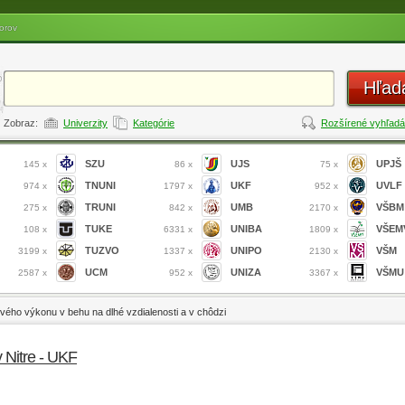
orov
Hľad
Zobraz:
Univerzity
Kategórie
Rozšírené vyhľadá
SZU
UJS
UPJŠ
145 x
86 x
75 x
TNUNI
UKF
UVLF
974 x
1797 x
952 x
TRUNI
UMB
VŠBM
275 x
842 x
2170 x
TUKE
UNIBA
VŠEM
108 x
6331 x
1809 x
TUZVO
UNIPO
VŠM
3199 x
1337 x
2130 x
UCM
UNIZA
VŠMU
2587 x
952 x
3367 x
ového výkonu v behu na dlhé vzdialenosti a v chôdzi
v Nitre - UKF