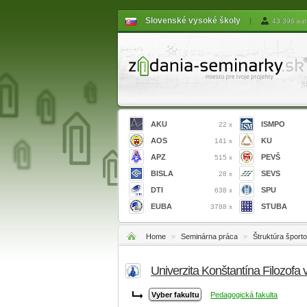
Slovenské vysoké školy
|
43 396 aut
AKU
ISMPO
22 x
AOS
KU
141 x
APZ
PEVŠ
515 x
BISLA
SEVS
28 x
DTI
SPU
638 x
EUBA
STUBA
3788 x
Home
»
Seminárna práca
»
Štruktúra šport
Univerzita Konštantína Filozofa 
Pedagogická fakulta