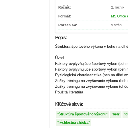
Ročník:
2. ročník
Formát:
MS Office 
Rozsah A4:
9 strán
Popis:
Štruktúra športového výkonu v behu na dlhé
Úvod
Faktory ovplyvňujúce športový výkon (beh n
Faktory ovplyvňujúce športový výkon (beh n
Fyziologická charakteristika (beh na dlhé v
Zožky tréningu na zvyšovanie výkonu (beh n
Zožky tréningu na zvyšovanie výkonu (chô
Použitá literatúra
Kľúčové slová:
Štruktúra športového výkonu
beh
d
rýchlostná chôdza