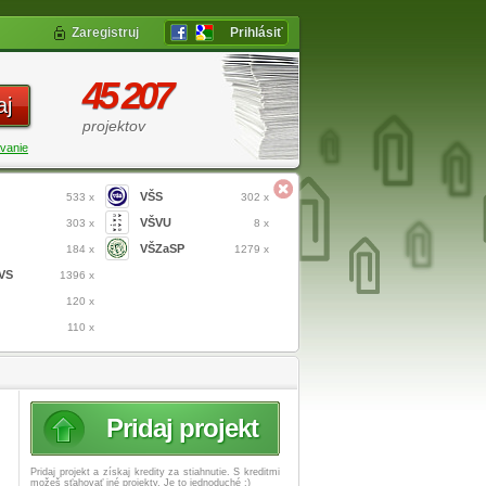
Zaregistruj
Prihlásiť
45 207
aj
projektov
vanie
VŠS
533 x
302 x
VŠVU
303 x
8 x
VŠZaSP
184 x
1279 x
VS
1396 x
120 x
110 x
Pridaj projekt
Pridaj projekt a získaj
kredity za stiahnutie. S kreditmi
možeš sťahovať iné projekty. Je to jednoduché :)