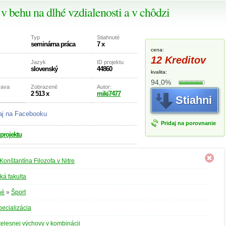
v behu na dlhé vzdialenosti a v chôdzi
Typ
Stiahnuté
seminárna práca
7 x
cena:
12 Kreditov
Jazyk
ID projektu
slovenský
44860
kvalita:
94,0%
rava
Zobrazené
Autor:
2 513 x
miki7477
Stiahni
aj na Facebooku
Pridaj na porovnanie
 projektu
Konštantína Filozofa v Nitre
á fakulta
né
»
Šport
špecializácia
 telesnej výchovy v kombinácii