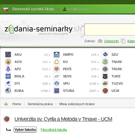
Slovenské vysoké školy
|
43 396 autorov
Zobraz:
Univerzity
Kate
AKU
ISMPO
SZU
22 x
145 x
AOS
KU
TNUNI
141 x
974 x
APZ
PEVŠ
TRUNI
515 x
275 x
BISLA
SEVS
TUKE
28 x
108 x
DTI
SPU
TUZVO
638 x
3199 x
EUBA
STUBA
UCM
3788 x
2587 x
Home
»
Seminárna práca
»
Misia solúnskych bratov
Univerzita sv. Cyrila a Metoda v Trnave - UCM
Filozofická fakulta