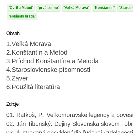
Cyril a Metod
prvé písmo
Veľká Morava
Konštantín
Starosl
solúnski bratia
Obsah:
1.Veľká Morava
2.Konštantín a Metod
3.Príchod Konštantína a Metoda
4.Staroslovienske písomnosti
5.Záver
6.Použitá literatúra
Zdroje:
Ratkoš, P.: Veľkomoravské legendy a povesti
Ján Tibenský: Dejiny Slovenska slovom i ob
Ilustrovaná encyklopédia ľudskej vzdelanost