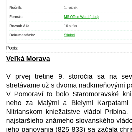
Ročník:
1. ročník
Formát:
MS Office Word (.doc)
Rozsah A4:
16 strán
Dokumentácia:
Stiahni
Popis:
Veľká Morava
V prvej tretine 9. storočia sa na s
stretávame už s dvoma nadkmeňovými poli
V Pomoraví to bolo Staromoravské kn
neho za Malými a Bielymi Karpatami N
Nitrianskom kniežatstve vládol Pribina.
najstaršieho známeho slovanského vlád
jeho panovania (825-833) sa začala chris