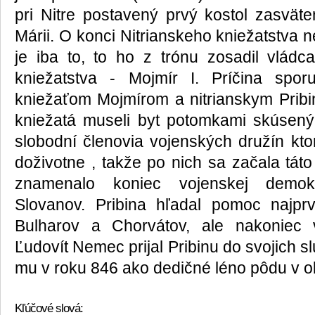
pri Nitre postavený prvý kostol zasvä
Márii. O konci Nitrianskeho kniežatstva
je iba to, to ho z trónu zosadil vlád
kniežatstva - Mojmír I. Príčina spo
kniežaťom Mojmírom a nitrianskym Prib
kniežatá museli byt potomkami skúsených
slobodní členovia vojenských družín ktor
doživotne , takže po nich sa začala táto
znamenalo koniec vojenskej demok
Slovanov. Pribina hľadal pomoc najprv
Bulharov a Chorvátov, ale nakoniec 
Ľudovít Nemec prijal Pribinu do svojich s
mu v roku 846 ako dedičné léno pôdu v ok
Kľúčové slová: