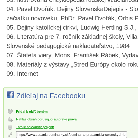
Pavel Dvořák: Dejiny SlovenskaDejepis - Sl
začiatku novoveku, PhDr. Pavel Dvořák, Orbis Pi
Dejiny katolíckej cirkvi, Ludwig Hertling S.J
Literatúra pre 7. ročník základnej školy, Vi
Slovenské pedagogické nakladateľstvo, 1984
Štafeta viery, Mons. František Rábek, Vydav
Materiály z výstavy „Stred Európy okolo rok
Internet
Zdieľaj na Facebooku
Pridaj k obľúbeným
Nahlás obsah porušujúci autorské práva
Toto je nekvalitný projekt!