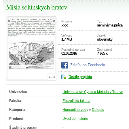
Misia solúnskych bratov
«
»
Prípona
Typ
.doc
seminárna práca
Veľkosť
Jazyk
1,7 MB
slovenský
Posledná úprava
Zobrazené
01.08.2016
7 665 x
Zdieľaj na Facebooku
Detaily projektu
1 / 4
Univerzita:
Univerzita sv. Cyrila a Metoda v Trnave
Fakulta:
Filozofická fakulta
Kategória:
Humanitné vedy
»
Dejepis
Predmet:
Úvod do histórie
Študijný program:
-