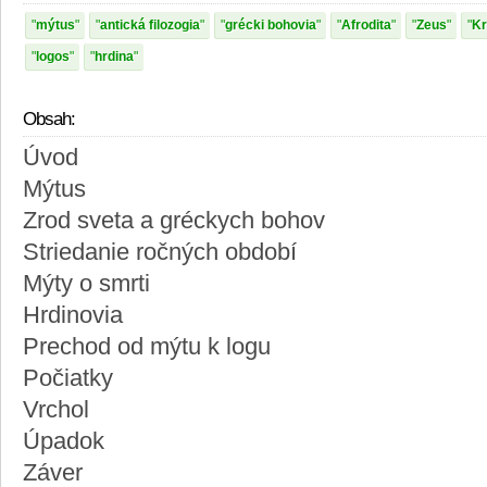
mýtus
antická filozogia
grécki bohovia
Afrodita
Zeus
Kr
logos
hrdina
Obsah:
Úvod
Mýtus
Zrod sveta a gréckych bohov
Striedanie ročných období
Mýty o smrti
Hrdinovia
Prechod od mýtu k logu
Počiatky
Vrchol
Úpadok
Záver