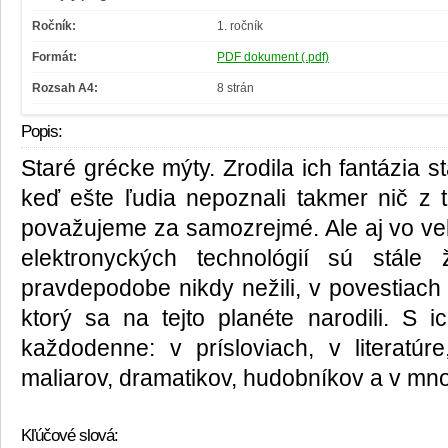
Ročník:
1. ročník
Formát:
PDF dokument (.pdf)
Rozsah A4:
8 strán
Popis:
Staré grécke mýty. Zrodila ich fantázia 
keď ešte ľudia nepoznali takmer nič z
považujeme za samozrejmé. Ale aj vo v
elektronyckých technológií sú stále 
pravdepodobe nikdy nežili, v povestiach 
ktorý sa na tejto planéte narodili. S
každodenne: v prísloviach, v literatúr
maliarov, dramatikov, hudobníkov a v mno
Kľúčové slová: