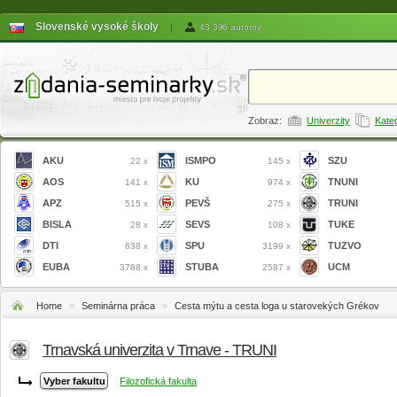
Slovenské vysoké školy
|
43 396 autorov
Zobraz:
Univerzity
Kate
AKU
ISMPO
SZU
22 x
145 x
AOS
KU
TNUNI
141 x
974 x
APZ
PEVŠ
TRUNI
515 x
275 x
BISLA
SEVS
TUKE
28 x
108 x
DTI
SPU
TUZVO
638 x
3199 x
EUBA
STUBA
UCM
3788 x
2587 x
Home
»
Seminárna práca
»
Cesta mýtu a cesta loga u starovekých Grékov
Trnavská univerzita v Trnave - TRUNI
Filozofická fakulta