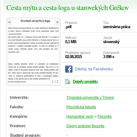
Cesta mýtu a cesta loga u starovekých Grékov
«
»
Prípona
Typ
.pdf
seminárna práca
Veľkosť
Jazyk
0,1 MB
slovenský
Posledná úprava
Zobrazené
02.08.2015
3 098 x
Zdieľaj na Facebooku
Detaily projektu
1 / 2
Univerzita:
Trnavská univerzita v Trnave
Fakulta:
Filozofická fakulta
Kategória:
Humanitné vedy
»
Filozofia
Predmet:
Dejiny antickej filozofie
Študijný program:
-