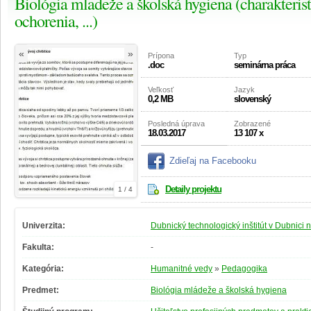
Biológia mladeže a školská hygiena (charakterist
ochorenia, ...)
«
»
Prípona
Typ
.doc
seminárna práca
Veľkosť
Jazyk
0,2 MB
slovenský
Posledná úprava
Zobrazené
18.03.2017
13 107 x
Zdieľaj na Facebooku
Detaily projektu
1 / 4
Univerzita:
Dubnický technologický inštitút v Dubnici
Fakulta:
-
Kategória:
Humanitné vedy
»
Pedagogika
Predmet:
Biológia mládeže a školská hygiena