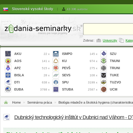
Slovenské vysoké školy
|
43 396 autorov
Zobraz:
Univerzity
Kate
AKU
ISMPO
SZU
22 x
145 x
AOS
KU
TNUNI
141 x
974 x
APZ
PEVŠ
TRUNI
515 x
275 x
BISLA
SEVS
TUKE
28 x
108 x
DTI
SPU
TUZVO
638 x
3199 x
EUBA
STUBA
UCM
3788 x
2587 x
Home
»
Seminárna práca
»
Biológia mladeže a školská hygiena (charakteristika 
Dubnický technologický inštitút v Dubnici nad Váhom - D