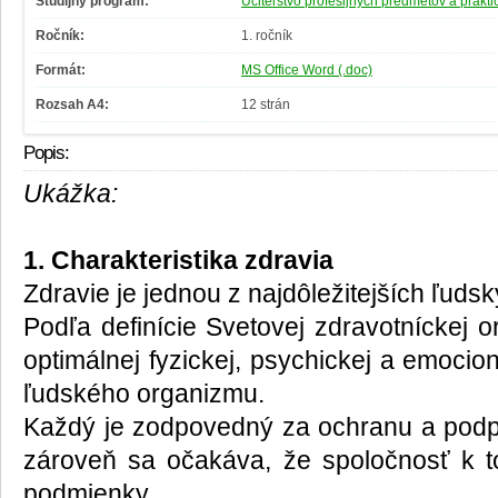
Študijný program:
Učiteľstvo profesijných predmetov a prakti
Ročník:
1. ročník
Formát:
MS Office Word (.doc)
Rozsah A4:
12 strán
Popis:
Ukážka:
1. Charakteristika zdravia
Zdravie je jednou z najdôležitejších ľuds
Podľa definície Svetovej zdravotníckej o
optimálnej fyzickej, psychickej a emocion
ľudského organizmu.
Každý je zodpovedný za ochranu a podpo
zároveň sa očakáva, že spoločnosť k 
podmienky.