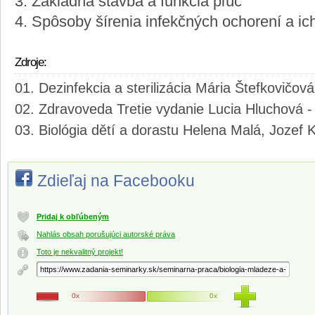
3. Základná stavba a funkcia pľúc
4. Spôsoby šírenia infekčných ochorení a ic
Zdroje:
Dezinfekcia a sterilizácia Mária Štefkovičová
Zdravoveda Tretie vydanie Lucia Hluchová -
Biológia dětí a dorastu Helena Malá, Jozef
Zdieľaj na Facebooku
Pridaj k obľúbeným
Nahlás obsah porušujúci autorské práva
Toto je nekvalitný projekt!
0x
0x