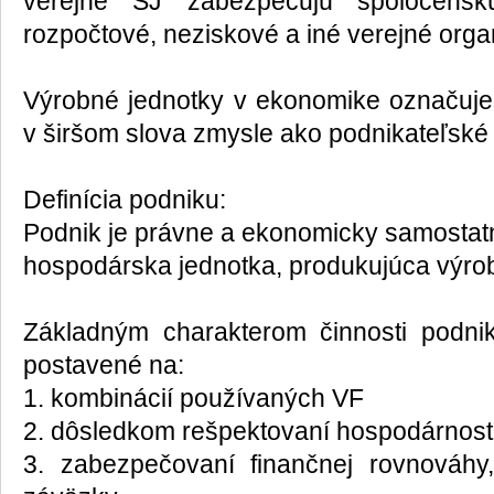
verejné SJ zabezpečujú spoločensk
rozpočtové, neziskové a iné verejné organ
Výrobné jednotky v ekonomike označuje
v širšom slova zmysle ako podnikateľské 
Definícia podniku:
Podnik je právne a ekonomicky samostatn
hospodárska jednotka, produkujúca výrob
Základným charakterom činnosti podnik
postavené na:
1. kombinácií používaných VF
2. dôsledkom rešpektovaní hospodárnost
3. zabezpečovaní finančnej rovnováhy,