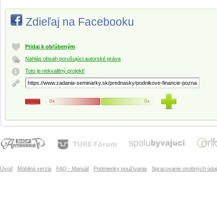
Zdieľaj na Facebooku
Pridaj k obľúbeným
Nahlás obsah porušujúci autorské práva
Toto je nekvalitný projekt!
0x
0x
Úvod
Mobilná verzia
FAQ - Manuál
Podmienky používania
Spracovanie osobných úda