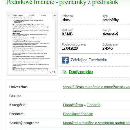
Podnikové financie - poznámky z prednášok
«
»
Prípona
Typ
.docx
prednášky
Veľkosť
Jazyk
0,3 MB
slovenský
Posledná úprava
Zobrazené
17.04.2020
2 454 x
Zdieľaj na Facebooku
Detaily projektu
1 / 4
Univerzita:
Vysoká škola ekonómie a manažmentu vere
Fakulta:
-
Kategória:
Finančníctvo
»
Financie
Predmet:
Podnikové financie
Študijný program:
Manažment malého a stredného podnikan