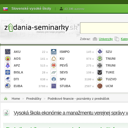
Slovenské vysoké školy
|
43 396 autorov
Zobraz:
Univerzity
Kate
AKU
ISMPO
SZU
22 x
145 x
AOS
KU
TNUNI
141 x
974 x
APZ
PEVŠ
TRUNI
515 x
275 x
BISLA
SEVS
TUKE
28 x
108 x
DTI
SPU
TUZVO
638 x
3199 x
EUBA
STUBA
UCM
3788 x
2587 x
Home
»
Prednášky
»
Podnikové financie - poznámky z prednášok
Vysoká škola ekonómie a manažmentu verejnej správy 