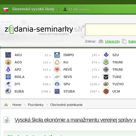
Slovenské vysoké školy
|
43 396 autorov
Zobraz:
Univerzity
Kate
AKU
ISMPO
SZU
22 x
145 x
AOS
KU
TNUNI
141 x
974 x
APZ
PEVŠ
TRUNI
515 x
275 x
BISLA
SEVS
TUKE
28 x
108 x
DTI
SPU
TUZVO
638 x
3199 x
EUBA
STUBA
UCM
3788 x
2587 x
Home
»
Poznámky
»
Obchodné podnikanie
Vysoká škola ekonómie a manažmentu verejnej správy 