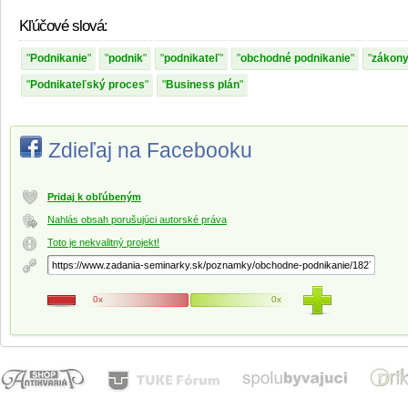
Kľúčové slová:
Podnikanie
podnik
podnikateľ
obchodné podnikanie
zákon
Podnikateľský proces
Business plán
Zdieľaj na Facebooku
Pridaj k obľúbeným
Nahlás obsah porušujúci autorské práva
Toto je nekvalitný projekt!
0x
0x