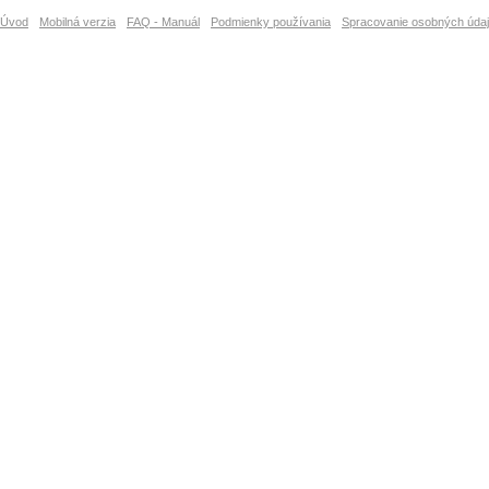
Úvod
Mobilná verzia
FAQ - Manuál
Podmienky používania
Spracovanie osobných úda