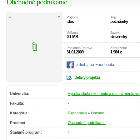
Obchodné podnikanie
«
»
Prípona
Typ
.doc
poznámky
Veľkosť
Jazyk
0,1 MB
slovenský
Posledná úprava
Zobrazené
31.01.2009
1 984 x
Zdieľaj na Facebooku
Detaily projektu
Univerzita:
Vysoká škola ekonómie a manažmentu vere
Fakulta:
-
Kategória:
Ekonomika
»
Obchod
Predmet:
Obchodné podnikanie
Študijný program:
-