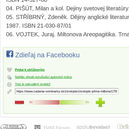
PIŠÚT, Milan a kol. Dejiny svetovej literatúr
STŘÍBRNÝ, Zdeněk. Dějiny anglické literatu
1987. ISBN 21-030-87/01
VOJTEK, Juraj. Miltonova Areopagitika. Tr
Zdieľaj na Facebooku
Pridaj k obľúbeným
Nahlás obsah porušujúci autorské práva
Toto je nekvalitný projekt!
0x
0x