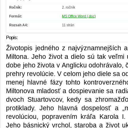
Ročník:
2. ročník
Formát:
MS Office Word (.doc)
Rozsah A4:
11 strán
Popis:
Životopis jedného z najvýznamnejších 
Miltona. Jeho život a dielo sú tak veľmi
dobe jeho života v Anglicku odohrávalo, či
prehry revolúcie. V celom jeho diele sa o
menej hlavné fázy tohto kontroverzného
Miltonova mladosť a dospievanie sa radi
dvoch Stuartovcov, kedy sa zhromažďov
protiklady. Jeho hlavná dospelosť a 
revolúciou, popravením kráľa Karola I.
Jeho básnický vrchol, staroba a život u