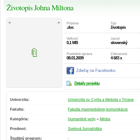
Životopis Johna Miltona
«
»
Prípona
Typ
.doc
životopis
Veľkosť
Jazyk
0,1 MB
slovenský
Posledná úprava
Zobrazené
08.01.2009
4 683 x
Zdieľaj na Facebooku
Detaily projektu
Univerzita:
Univerzita sv. Cyrila a Metoda v Trnave
Fakulta:
Fakulta masmediálnej komunikácie
Kategória:
Humanitné vedy
»
Média
Predmet:
Svetová žurnalistika
Študijný program:
-