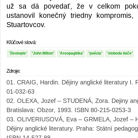
už sa dá povedať, že v celkom poko
ustanovil konečný triedny kompromis, k
Stuartovcov.
Kľúčové slová:
životopis
John Milton
Areopagitika
poézia
sloboda tlače
Zdroje:
CRAIG, Hardin. Dějiny anglické literatury I
01-032-63
OLEXA, Jozef – STUDENÁ, Zora. Dejiny anglic
Bratislava: Obzor, 1993. ISBN 80-215-0253-3
OLIVERIUSOVÁ, Eva – GRMELA, Jozef – HI
Dějiny anglické literatury. Praha: Státní pedagog
ISBN 14-527-88