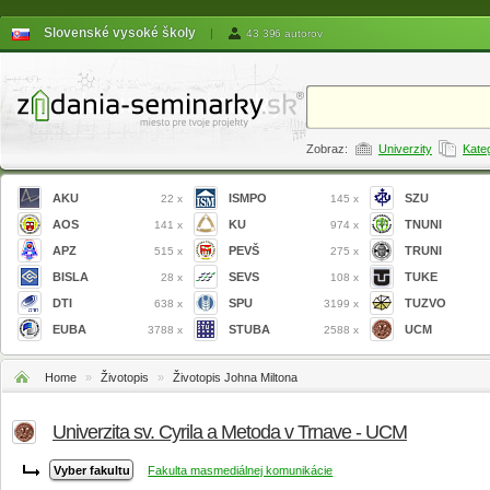
Slovenské vysoké školy
|
43 396 autorov
Zobraz:
Univerzity
Kate
AKU
ISMPO
SZU
22 x
145 x
AOS
KU
TNUNI
141 x
974 x
APZ
PEVŠ
TRUNI
515 x
275 x
BISLA
SEVS
TUKE
28 x
108 x
DTI
SPU
TUZVO
638 x
3199 x
EUBA
STUBA
UCM
3788 x
2588 x
Home
»
Životopis
»
Životopis Johna Miltona
Univerzita sv. Cyrila a Metoda v Trnave - UCM
Fakulta masmediálnej komunikácie