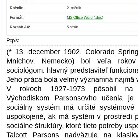
Ročník:
2. ročník
Formát:
MS Office Word (.doc)
Rozsah A4:
5 strán
Popis:
(* 13. december 1902, Colorado Sprin
Mníchov, Nemecko) bol veľa rokov
sociológom. hlavný predstaviteľ funkcional
Jeho práca bola velmy významná najmä 
V rokoch 1927-1973 pôsobil na Ha
Východiskom Parsonsovho učenia je 
sociálny systém má určité systémové 
uspokojené, ak má systém v prostredí p
sociálne štruktúry, ktoré tieto potreby usp
Talcott Parsons nadväzuje na klasik