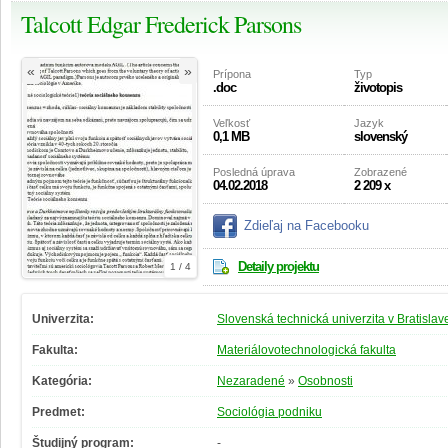
Talcott Edgar Frederick Parsons
«
»
Prípona
Typ
.doc
životopis
Veľkosť
Jazyk
0,1 MB
slovenský
Posledná úprava
Zobrazené
04.02.2018
2 209 x
Zdieľaj na Facebooku
Detaily projektu
1 / 4
Univerzita:
Slovenská technická univerzita v Bratislav
Fakulta:
Materiálovotechnologická fakulta
Kategória:
Nezaradené
»
Osobnosti
Predmet:
Sociológia podniku
Študijný program:
-