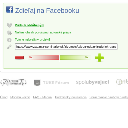
Zdieľaj na Facebooku
Pridaj k obľúbeným
Nahlás obsah porušujúci autorské práva
Toto je nekvalitný projekt!
0x
0x
Úvod
Mobilná verzia
FAQ - Manuál
Podmienky používania
Spracovanie osobných úda