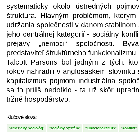
systematicky okolo ústredných pojmo
štruktura. Hlavným problémom, ktorým 
udržania společnosti v danom stabilnom 
jeho centrálnej kategorií - sociálny konfl
prejavy „nemoci“ spoločnosti. Býv
predstaviteľ štruktúrneho funkcionalizmu.
Talcott Parsons bol jedným z tých, kt
rokov nahradili v anglosaském slovníku
kapitalizmus pojmom industriálna spolo
sa to príliš nedotklo - ta už skôr upredn
tržné hospodárstvo.
Kľúčové slová:
americký sociológ
sociálny systém
funkcionalizmus
konflikt