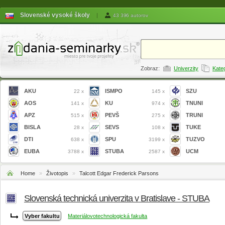
Slovenské vysoké školy
|
43 396 autorov
Zobraz:
Univerzity
Kate
AKU
ISMPO
SZU
22 x
145 x
AOS
KU
TNUNI
141 x
974 x
APZ
PEVŠ
TRUNI
515 x
275 x
BISLA
SEVS
TUKE
28 x
108 x
DTI
SPU
TUZVO
638 x
3199 x
EUBA
STUBA
UCM
3788 x
2587 x
Home
»
Životopis
»
Talcott Edgar Frederick Parsons
Slovenská technická univerzita v Bratislave - STUBA
Materiálovotechnologická fakulta