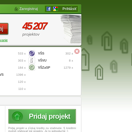
Zaregistruj
Prihlásiť
45 207
aj
projektov
vanie
VŠS
533 x
302 x
VŠVU
303 x
8 x
VŠZaSP
184 x
1279 x
VS
1396 x
120 x
110 x
Pridaj projekt
Pridaj projekt a získaj
kredity za stiahnutie. S kreditmi
možeš sťahovať iné projekty. Je to jednoduché :)