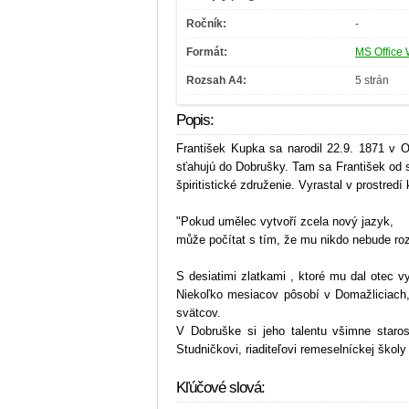
Ročník:
-
Formát:
MS Office 
Rozsah A4:
5 strán
Popis:
František Kupka sa narodil 22.9. 1871 v 
sťahujú do Dobrušky. Tam sa František od svo
špiritistické združenie. Vyrastal v prostre
"Pokud umělec vytvoří zcela nový jazyk,
může počítat s tím, že mu nikdo nebude ro
S desiatimi zlatkami , ktoré mu dal otec v
Niekoľko mesiacov pôsobí v Domažliciach, 
svätcov.
V Dobruške si jeho talentu všimne staros
Studničkovi, riaditeľovi remeselníckej školy
Kľúčové slová: