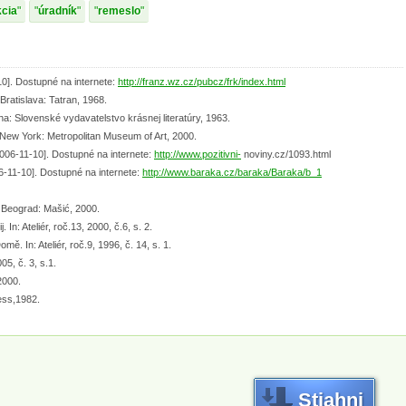
kcia
úradník
remeslo
0]. Dostupné na internete:
http://franz.wz.cz/pubcz/frk/index.html
ratislava: Tatran, 1968.
ha: Slovenské vydavatelstvo krásnej literatúry, 1963.
New York: Metropolitan Museum of Art, 2000.
006-11-10]. Dostupné na internete:
http://www.pozitivni-
noviny.cz/1093.html
6-11-10]. Dostupné na internete:
http://www.baraka.cz/baraka/Baraka/b_1
 Beograd: Mašić, 2000.
In: Ateliér, roč.13, 2000, č.6, s. 2.
 In: Ateliér, roč.9, 1996, č. 14, s. 1.
05, č. 3, s.1.
2000.
ess,1982.
Stiahni