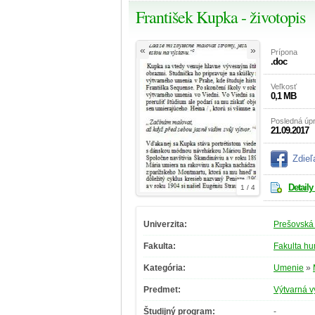
František Kupka - životopis
«
»
Prípona
.doc
Veľkosť
0,1 MB
Posledná úp
21.09.2017
Zdieľ
Detaily
1 / 4
Univerzita:
Prešovská 
Fakulta:
Fakulta hu
Kategória:
Umenie
»
Predmet:
Výtvarná 
Študijný program:
-