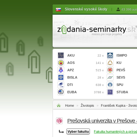
Slovenské vysoké školy
|
43 396 aut
AKU
ISMPO
22 x
AOS
KU
141 x
APZ
PEVŠ
515 x
BISLA
SEVS
28 x
DTI
SPU
638 x
EUBA
STUBA
3788 x
Home
»
Životopis
»
František Kupka - život
Prešovská univerzita v Prešove
Fakulta humanitných a príro