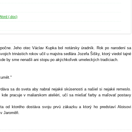
Word (.doc)
Opočne. Jeho otec Václav Kupka bol notársky úradník. Rok po narodení sa
jich trinástich rokov učil u majstra sedlára Jozefa Šišky, ktorý viedol tajné
dí kde by sme nenašli ani stopu po akýchkoľvek umeleckých tradíciach.
zumět."
ydáva sa do sveta aby nabral nejaké skúsenosti a našiel si nejaké remeslo.
kde pracuje v maliarskom ateliéri, učí sa miešať farby a maľovať postavy
ta od ktorého dostáva svoju prvú zákazku a ktorý ho predstaví Aloisovi
 v Jaroměři.