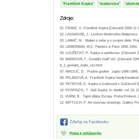
František Kupka
maliarstvo
abstra
Zdroje:
FRANZ, V.: František Kupka.[Citované 2006-11-1
LASSAIGNE, J.: Lexikon Moderného Maliarstva. B
LAMAČ, M. : Maliari o sebe a o svojom diele. Pra
LIEBERMAN, W.S.: Painters in Paris 1895-1950. 
LOUŽECKÝ, P.: Kupka a spiritismus. [Citované 2
MARKOVÁ, T.: Geniální malíř vizí. [Citované 200
b_1_genialni_malio_vizi.html
NIKOLIĆ, D. : Praške godine : zapisi 1996-1999.
PELÁNOVÁ, A.: František Kupka-Vasilij Kandinskij. 
PETROVÁ, E.: Kupka a Gutfreund v Gočárově Domě.
POSPISZYL, T.: Náš Kupka. In: Ateliér, roč.18, 20
VURM, B. : Tajné dějiny Evropy. Praha:Eminent, 
WITTLICH, P.: Art nouveau drawings. Gallery Pr
Zdieľaj na Facebooku
Pridaj k obľúbeným