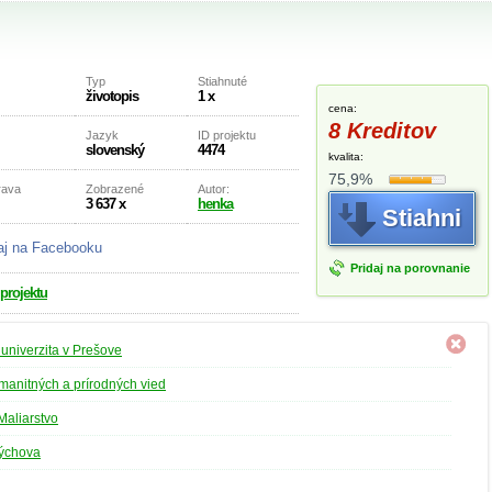
Typ
Stiahnuté
životopis
1 x
cena:
8 Kreditov
Jazyk
ID projektu
slovenský
4474
kvalita:
75,9%
rava
Zobrazené
Autor:
3 637 x
henka
Stiahni
aj na Facebooku
Pridaj na porovnanie
 projektu
univerzita v Prešove
manitných a prírodných vied
Maliarstvo
výchova