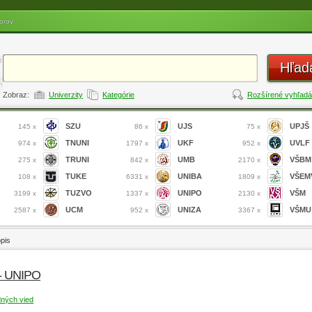
orov
Hľad
Zobraz:
Univerzity
Kategórie
Rozšírené vyhľadá
SZU
UJS
UPJŠ
145 x
86 x
75 x
TNUNI
UKF
UVLF
974 x
1797 x
952 x
TRUNI
UMB
VŠBM
275 x
842 x
2170 x
TUKE
UNIBA
VŠEM
108 x
6331 x
1809 x
TUZVO
UNIPO
VŠM
3199 x
1337 x
2130 x
UCM
UNIZA
VŠMU
2587 x
952 x
3367 x
opis
 - UNIPO
dných vied