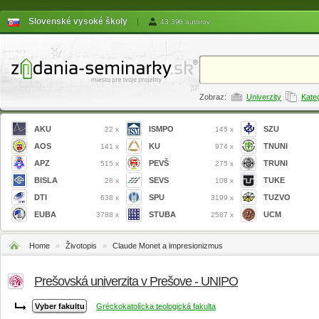
Slovenské vysoké školy
|
43 396 autorov
Zobraz:
Univerzity
Kate
AKU
ISMPO
SZU
22 x
145 x
AOS
KU
TNUNI
141 x
974 x
APZ
PEVŠ
TRUNI
515 x
275 x
BISLA
SEVS
TUKE
28 x
108 x
DTI
SPU
TUZVO
638 x
3199 x
EUBA
STUBA
UCM
3788 x
2587 x
Home
»
Životopis
»
Claude Monet a impresionizmus
Prešovská univerzita v Prešove - UNIPO
Gréckokatolícka teologická fakulta