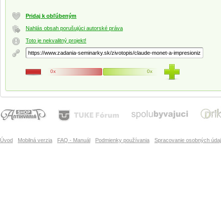
Pridaj k obľúbeným
Nahlás obsah porušujúci autorské práva
Toto je nekvalitný projekt!
0x
0x
Úvod
Mobilná verzia
FAQ - Manuál
Podmienky používania
Spracovanie osobných úda