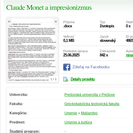
Claude Monet a impresionizmus
«
»
Prípona
Typ
Stia
.docx
životopis
0 x
Veľkosť
Jazyk
ID p
0,1 MB
slovenský
4865
Posledná úprava
Zobrazené
Auto
25.06.2025
842 x
nin
Zdieľaj na Facebooku
Detaily projektu
1 / 1
Univerzita:
Prešovská univerzita v Prešove
Fakulta:
Gréckokatolícka teologická fakulta
Kategória:
Umenie
»
Maliarstvo
Predmet:
Umenie a kultúra
Študijný program:
-