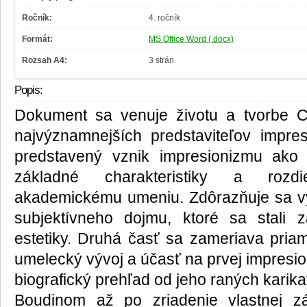
Ročník:
4. ročník
Formát:
MS Office Word (.docx)
Rozsah A4:
3 strán
Popis:
Dokument sa venuje životu a tvorbe 
najvýznamnejších predstaviteľov impres
predstavený vznik impresionizmu ako
základné charakteristiky a rozdi
akademickému umeniu. Zdôrazňuje sa vý
subjektívneho dojmu, ktoré sa stali z
estetiky. Druhá časť sa zameriava priam
umelecký vývoj a účasť na prvej impresio
biografický prehľad od jeho raných karik
Boudinom až po zriadenie vlastnej z