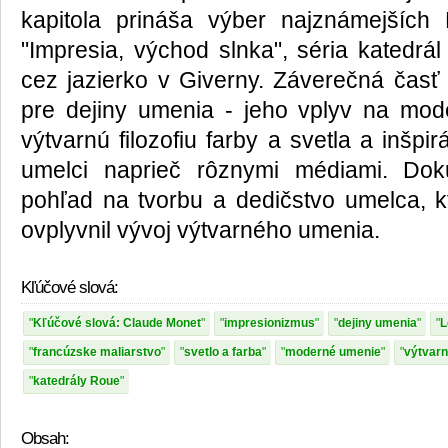
kapitola prináša výber najznámejších
"Impresia, východ slnka", séria katedrá
cez jazierko v Giverny. Záverečná časť
pre dejiny umenia - jeho vplyv na mod
výtvarnú filozofiu farby a svetla a inšpi
umelci naprieč rôznymi médiami. Dok
pohľad na tvorbu a dedičstvo umelca,
ovplyvnil vývoj výtvarného umenia.
Kľúčové slová:
Kľúčové slová: Claude Monet
impresionizmus
dejiny umenia
L
francúzske maliarstvo
svetlo a farba
moderné umenie
výtvar
katedrály Roue
Obsah: