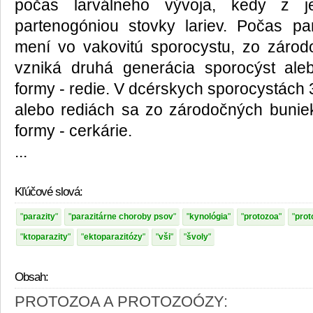
počas larválneho vývoja, kedy z je
partenogóniou stovky lariev. Počas pa
mení vo vakovitú sporocystu, zo zárod
vzniká druhá generácia sporocýst aleb
formy - redie. V dcérskych sporocystách 
alebo rediách sa zo zárodočných buniek 
formy - cerkárie.
...
Kľúčové slová:
parazity
parazitárne choroby psov
kynológia
protozoa
prot
ktoparazity
ektoparazitózy
vši
švoly
Obsah:
PROTOZOA A PROTOZOÓZY: