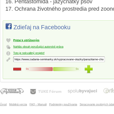
16. Pentastomida - jazyčnatky psov
17. Ochrana životného prostredia pred zoo
Zdieľaj na Facebooku
Pridaj k obľúbeným
Nahlás obsah porušujúci autorské práva
Toto je nekvalitný projekt!
0x
0x
Úvod
Mobilná verzia
FAQ - Manuál
Podmienky používania
Spracovanie osobných úda