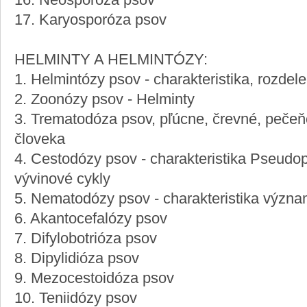
16. Neosporóza psov
17. Karyosporóza psov
HELMINTY A HELMINTÓZY:
1. Helmintózy psov - charakteristika, rozdele
2. Zoonózy psov - Helminty
3. Trematodóza psov, pľúcne, črevné, peče
človeka
4. Cestodózy psov - charakteristika Pseudop
vývinové cykly
5. Nematodózy psov - charakteristika význa
6. Akantocefalózy psov
7. Difylobotrióza psov
8. Dipylidióza psov
9. Mezocestoidóza psov
10. Teniidózy psov