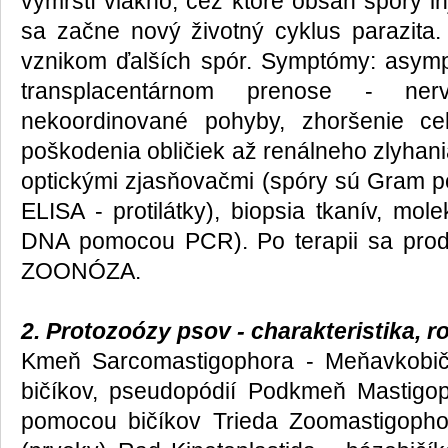
vymrští vlákno, cez ktoré obsah spóry in
sa začne nový životný cyklus parazita
vznikom ďalších spór. Symptómy: asymp
transplacentárnom prenose - nerv
nekoordinované pohyby, zhoršenie cel
poškodenia obličiek až renálneho zlyhani
optickými zjasňovačmi (spóry sú Gram poz
ELISA - protilátky), biopsia tkanív, mol
DNA pomocou PCR). Po terapii sa prod
ZOONÓZA.
2. Protozoózy psov - charakteristika, r
Kmeň Sarcomastigophora - Meňavkobi
bičíkov, pseudopódií Podkmeň Mastigop
pomocou bičíkov Trieda Zoomastigophor