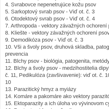
4. Svrabovce nepenetrujúce kožu psov
5. Sarkoptový svrab psov - Viď ot. č. 3
6. Otodektový svrab psov - Viď ot. č. 4
7. Arthropoda - vektory závažných ochorení
8. Kliešte - vektory závažných ochorení pso
9. Demodikóza psov - Viď ot. č. 3
10. Vši a švoly psov, druhová skladba, pato
prevencia
11. Blchy psov - biológia, patogenita, metód
12. Blchy a švoly psov - medzihostitelia dipy
č. 11, Pedikulóza (zavšivavenie): viď ot. č. 1
10
13. Parazitický hmyz a myiázy
14. Komáre a pakomáre ako vektory parazit
15. Ektoparazity a ich úloha vo vývinovom c