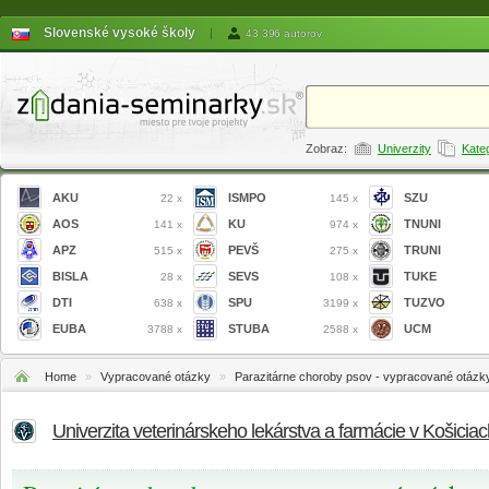
Slovenské vysoké školy
|
43 396 autorov
Zobraz:
Univerzity
Kate
AKU
ISMPO
SZU
22 x
145 x
AOS
KU
TNUNI
141 x
974 x
APZ
PEVŠ
TRUNI
515 x
275 x
BISLA
SEVS
TUKE
28 x
108 x
DTI
SPU
TUZVO
638 x
3199 x
EUBA
STUBA
UCM
3788 x
2588 x
Home
»
Vypracované otázky
»
Parazitárne choroby psov - vypracované otázk
Univerzita veterinárskeho lekárstva a farmácie v Košicia