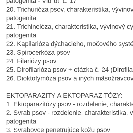
patogenita - Viď ot. č. 17
20. Trichurióza psov, charakteristika, vývino
patogenita
21. Trichinelóza, charakteristika, vývinový c
patogenita
22. Kapilarióza dýchacieho, močového sys
23. Spirocerkóza psov
24. Filariózy psov
25. Dirofilarióza psov + otázka č. 24 (Dirofil
26. Dioktofymóza psov a iných mäsožravco
EKTOPARAZITY A EKTOPARAZITÓZY:
1. Ektoparazitózy psov - rozdelenie, charakte
2. Svrab psov - rozdelenie, charakteristika, 
patogenita
3. Svrabovce penetrujúce kožu psov