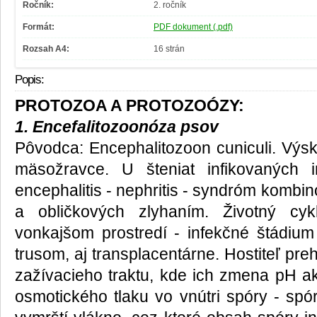
Ročník:
2. ročník
Formát:
PDF dokument (.pdf)
Rozsah A4:
16 strán
Popis:
PROTOZOA A PROTOZOÓZY:
1. Encefalitozoonóza psov
Pôvodca: Encephalitozoon cuniculi. Výsk
mäsožravce. U šteniat infikovaných in
encephalitis - nephritis - syndróm kombi
a obličkových zlyhaním. Životný cy
vonkajšom prostredí - infekčné štádiu
trusom, aj transplacentárne. Hostiteľ pre
zažívacieho traktu, kde ich zmena pH a
osmotického tlaku vo vnútri spóry - spó