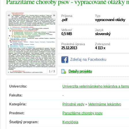
Parazitárne choroby psov - vypracované otázky 
«
»
Prípona
Typ
.pdf
vypracované otázky
Veľkosť
Jazyk
0,5 MB
slovenský
Posledná úprava
Zobrazené
25.12.2013
4 113 x
Zdieľaj na Facebooku
Detaily projektu
1 / 3
Univerzita:
Univerzita veterinárskeho lekárstva a farm
Fakulta:
-
Kategória:
Prírodné vedy
»
Veterinárne lekárstvo
Predmet:
Parazitárne choroby psov
Študijný program:
Kynológia