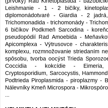
(prvoky) Rad Kinetoplastida - bázobičí
Leishmanie - 1 - 2 bičíky, kinetopl
diplomonádotvaré - Giardia - 2 jadr
Trichomonadida - trichomonády - Trichom
6 bičíkov Podkmeň Sarcodina - kore
pseudopódií Rad Amoebida - Meňavko
Apicomplexa - Výtrusovce - charakteris
komplexu, rozmnožovanie striedaním n
spôsobu, tvorba oocýst Trieda Sporozo
Coccidia - kokcídie - Eimeria, 
Cryptosporidium, Sarcocystis, Hammond
Podtrieda Piroplasmida - piroplazmy - 
Nálevníky Kmeň Microspora - Mikrospóro
...