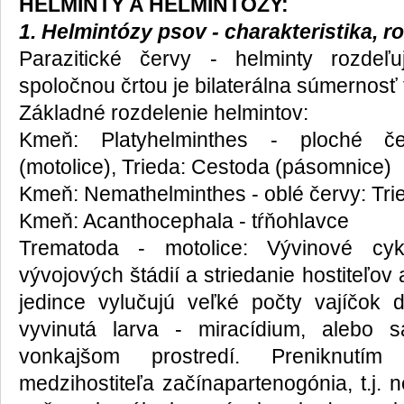
HELMINTY A HELMINTÓZY:
1. Helmintózy psov - charakteristika, r
Parazitické červy - helminty rozde
spoločnou črtou je bilaterálna súmernosť 
Základné rozdelenie helmintov:
Kmeň: Platyhelminthes - ploché če
(motolice), Trieda: Cestoda (pásomnice)
Kmeň: Nemathelminthes - oblé červy: Trie
Kmeň: Acanthocephala - tŕňohlavce
Trematoda - motolice: Vývinové cykl
vývojových štádií a striedanie hostiteľov
jedince vylučujú veľké počty vajíčok 
vyvinutá larva - miracídium, alebo 
vonkajšom prostredí. Preniknutí
medzihostiteľa začínapartenogónia, t.j.