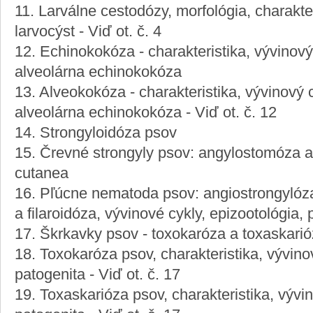
11. Larválne cestodózy, morfológia, charakte
larvocýst - Viď ot. č. 4
12. Echinokokóza - charakteristika, vývinový
alveolárna echinokokóza
13. Alveokokóza - charakteristika, vývinový 
alveolárna echinokokóza - Viď ot. č. 12
14. Strongyloidóza psov
15. Črevné strongyly psov: angylostomóza a
cutanea
16. Pľúcne nematoda psov: angiostrongylóz
a filaroidóza, vývinové cykly, epizootológia,
17. Škrkavky psov - toxokaróza a toxaskari
18. Toxokaróza psov, charakteristika, vývino
patogenita - Viď ot. č. 17
19. Toxaskarióza psov, charakteristika, vývi