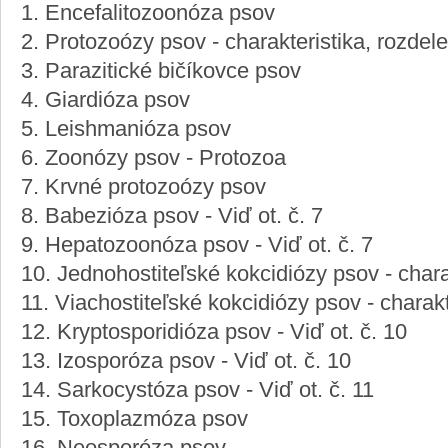
1. Encefalitozoonóza psov
2. Protozoózy psov - charakteristika, rozdel
3. Parazitické bičíkovce psov
4. Giardióza psov
5. Leishmanióza psov
6. Zoonózy psov - Protozoa
7. Krvné protozoózy psov
8. Babezióza psov - Viď ot. č. 7
9. Hepatozoonóza psov - Viď ot. č. 7
10. Jednohostiteľské kokcidiózy psov - chara
11. Viachostiteľské kokcidiózy psov - charakt
12. Kryptosporidióza psov - Viď ot. č. 10
13. Izosporóza psov - Viď ot. č. 10
14. Sarkocystóza psov - Viď ot. č. 11
15. Toxoplazmóza psov