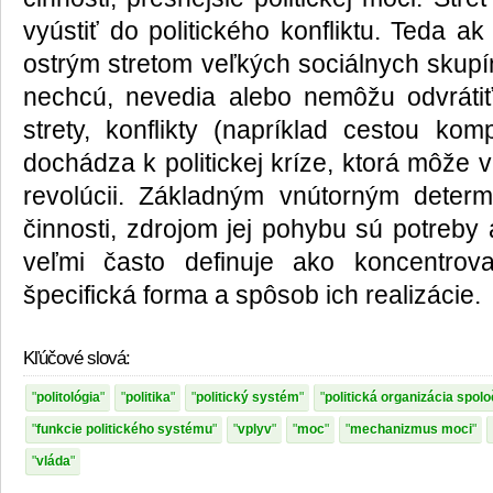
vyústiť do politického konfliktu. Teda a
ostrým stretom veľkých sociálnych skupín 
nechcú, nevedia alebo nemôžu odvrátiť, 
strety, konflikty (napríklad cestou kom
dochádza k politickej kríze, ktorá môže vi
revolúcii. Základným vnútorným determin
činnosti, zdrojom jej pohybu sú potreby 
veľmi často definuje ako koncentro
špecifická forma a spôsob ich realizácie
Kľúčové slová:
politológia
politika
politický systém
politická organizácia spolo
funkcie politického systému
vplyv
moc
mechanizmus moci
vláda