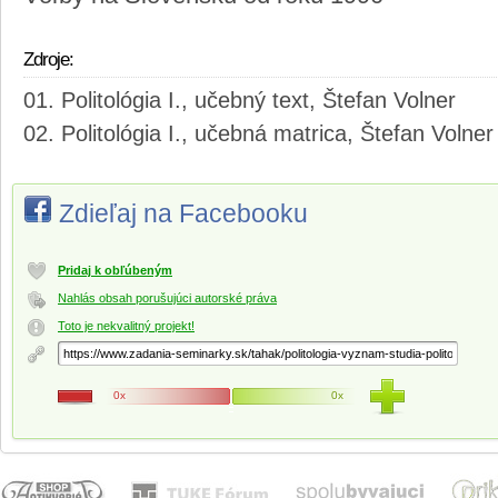
Zdroje:
Politológia I., učebný text, Štefan Volner
Politológia I., učebná matrica, Štefan Volner
Zdieľaj na Facebooku
Pridaj k obľúbeným
Nahlás obsah porušujúci autorské práva
Toto je nekvalitný projekt!
0x
0x