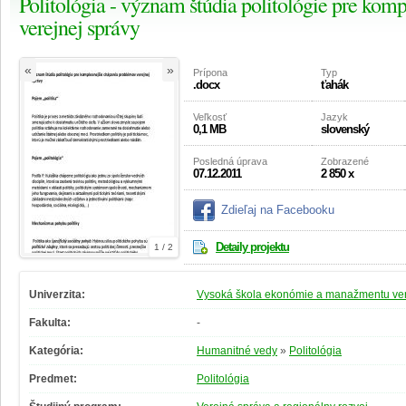
Politológia - význam štúdia politológie pre kom
verejnej správy
«
»
Prípona
Typ
.docx
ťahák
Veľkosť
Jazyk
0,1 MB
slovenský
Posledná úprava
Zobrazené
07.12.2011
2 850 x
Zdieľaj na Facebooku
Detaily projektu
1 / 2
Univerzita:
Vysoká škola ekonómie a manažmentu vere
Fakulta:
-
Kategória:
Humanitné vedy
»
Politológia
Predmet:
Politológia