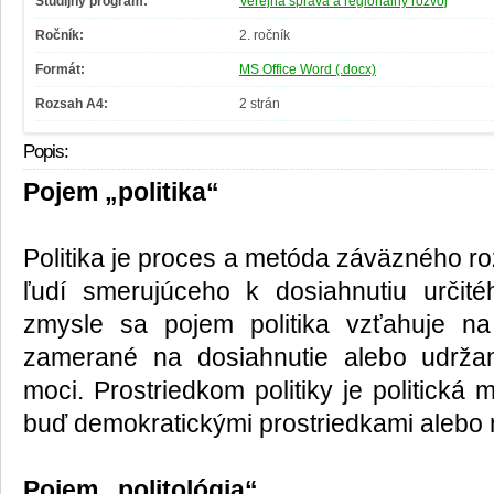
Študijný program:
Verejná správa a regionálny rozvoj
Ročník:
2. ročník
Formát:
MS Office Word (.docx)
Rozsah A4:
2 strán
Popis:
Pojem „politika“
Politika je proces a metóda záväzného ro
ľudí smerujúceho k dosiahnutiu určit
zmysle sa pojem politika vzťahuje na
zamerané na dosiahnutie alebo udržan
moci. Prostriedkom politiky je politická
buď demokratickými prostriedkami alebo 
Pojem „politológia“