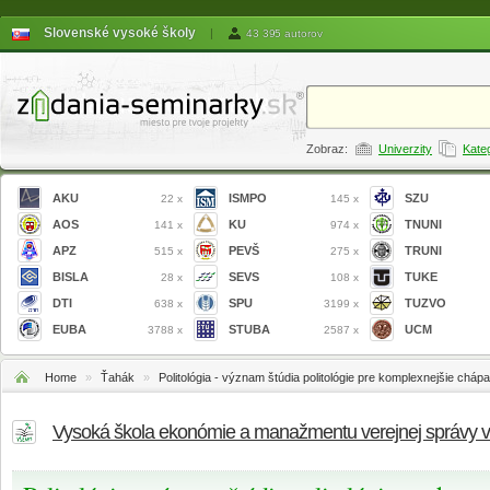
Slovenské vysoké školy
|
43 395 autorov
Zobraz:
Univerzity
Kate
AKU
ISMPO
SZU
22 x
145 x
AOS
KU
TNUNI
141 x
974 x
APZ
PEVŠ
TRUNI
515 x
275 x
BISLA
SEVS
TUKE
28 x
108 x
DTI
SPU
TUZVO
638 x
3199 x
EUBA
STUBA
UCM
3788 x
2587 x
Home
»
Ťahák
»
Politológia - význam štúdia politológie pre komplexnejšie cháp
Vysoká škola ekonómie a manažmentu verejnej správy 