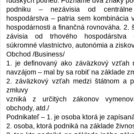
ľudských potrieb. Poznáme dva znaky po
podniku – nezávisia od centrálne
hospodárstva – patria sem kombinácia vý
hospodárnosti a finančná rovnováha. 2. 
závisia od trhového hospodárstva
súkromné vlastníctvo, autonómia a zisko
Obchod /Business/
1. je definovaný ako záväzkový vzťah 
navzájom – mal by sa robiť na základe z
2. záväzkový vzťah medzi štátnom a p
zmluvy
vzniká z určitých zákonov vymenova
obchody, atd./
Podnikateľ – 1. je osoba ktorá je zapísan
2. osoba, ktorá podniká na základe živnos