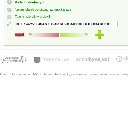
Pridaj k obľúbeným
Nahlás obsah porušujúci autorské práva
Toto je nekvalitný projekt!
0x
0x
Úvod
Mobilná verzia
FAQ - Manuál
Podmienky používania
Spracovanie osobných úda