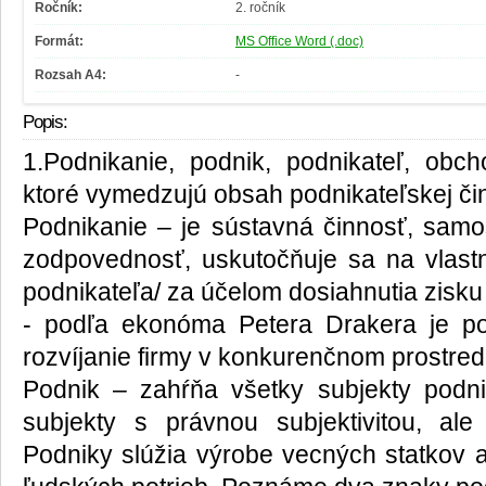
Ročník:
2. ročník
Formát:
MS Office Word (.doc)
Rozsah A4:
-
Popis:
1.Podnikanie, podnik, podnikateľ, obc
ktoré vymedzujú obsah podnikateľskej čin
Podnikanie – je sústavná činnosť, samos
zodpovednosť, uskutočňuje sa na vla
podnikateľa/ za účelom dosiahnutia zisku
- podľa ekonóma Petera Drakera je po
rozvíjanie firmy v konkurenčnom prostred
Podnik – zahŕňa všetky subjekty podni
subjekty s právnou subjektivitou, ale 
Podniky slúžia výrobe vecných statkov a