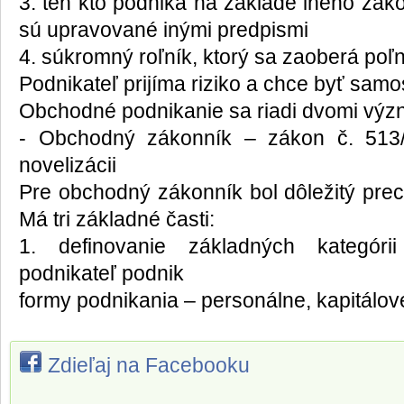
3. ten kto podniká na základe iného zák
sú upravované inými predpismi
4. súkromný roľník, ktorý sa zaoberá po
Podnikateľ prijíma riziko a chce byť samo
Obchodné podnikanie sa riadi dvomi vý
- Obchodný zákonník – zákon č. 513
novelizácii
Pre obchodný zákonník bol dôležitý pre
Má tri základné časti:
1. definovanie základných kategóri
podnikateľ podnik
formy podnikania – personálne, kapitálov
Zdieľaj na Facebooku