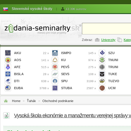
Slovenské vysoké školy
|
43 396 autorov
Zobraz:
Univerzity
Kate
AKU
ISMPO
SZU
22 x
145 x
AOS
KU
TNUNI
141 x
974 x
APZ
PEVŠ
TRUNI
515 x
275 x
BISLA
SEVS
TUKE
28 x
108 x
DTI
SPU
TUZVO
638 x
3199 x
EUBA
STUBA
UCM
3788 x
2587 x
Home
»
Ťahák
»
Obchodné podnikanie
Vysoká škola ekonómie a manažmentu verejnej správy 