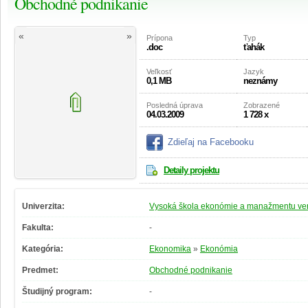
Obchodné podnikanie
«
»
Prípona
Typ
.doc
ťahák
Veľkosť
Jazyk
0,1 MB
neznámy
Posledná úprava
Zobrazené
04.03.2009
1 728 x
Zdieľaj na Facebooku
Detaily projektu
Univerzita:
Vysoká škola ekonómie a manažmentu vere
Fakulta:
-
Kategória:
Ekonomika
»
Ekonómia
Predmet:
Obchodné podnikanie
Študijný program:
-