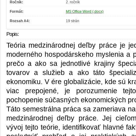
Ročník:
2. ročník
Formát:
MS Office Word (.docx)
Rozsah A4:
19 strán
Popis:
Teória medzinárodnej deľby práce je je
moderného hospodárskeho myslenia a p
prečo a ako sa jednotlivé krajiny špeci
tovarov a služieb a ako táto špeciali
ekonomiku. V ére globalizácie, kde sú kr
viac prepojené, je porozumenie tejt
pochopenie súčasných ekonomických pro
Táto semestrálna práca sa zameriava na 
medzinárodnej deľby práce. Jej cieľom
vývoj tejto teórie, identifikovať hlavné fa