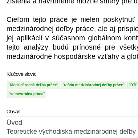
zistenia a navrhneme možné smery pre ď
Cieľom tejto práce je nielen poskytnúť
medzinárodnej deľby práce, ale aj prisp
jej aplikácií v súčasnom globálnom kont
tejto analýzy budú prínosné pre všetk
medzinárodné hospodárske vzťahy a glo
Kľúčové slová:
Medzinárodná deľba práce
teória medzinárodnej deľby práce
DTI
semestrálna práca
Obsah:
Úvod
Teoretické východiská medzinárodnej deľby