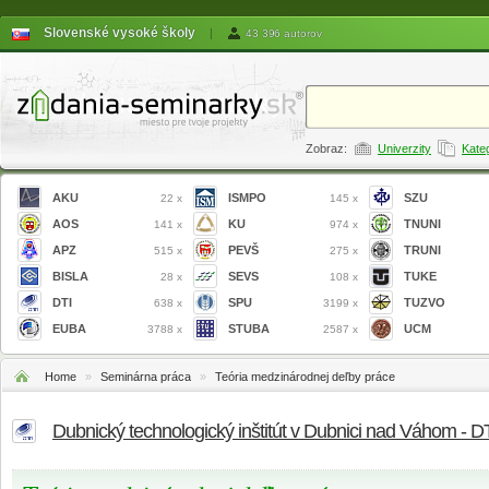
Slovenské vysoké školy
|
43 396 autorov
Zobraz:
Univerzity
Kate
AKU
ISMPO
SZU
22 x
145 x
AOS
KU
TNUNI
141 x
974 x
APZ
PEVŠ
TRUNI
515 x
275 x
BISLA
SEVS
TUKE
28 x
108 x
DTI
SPU
TUZVO
638 x
3199 x
EUBA
STUBA
UCM
3788 x
2587 x
Home
»
Seminárna práca
»
Teória medzinárodnej deľby práce
Dubnický technologický inštitút v Dubnici nad Váhom - D