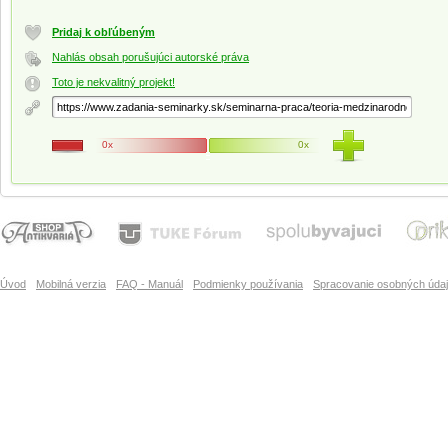
Pridaj k obľúbeným
Nahlás obsah porušujúci autorské práva
Toto je nekvalitný projekt!
0x
0x
Úvod
Mobilná verzia
FAQ - Manuál
Podmienky používania
Spracovanie osobných úda