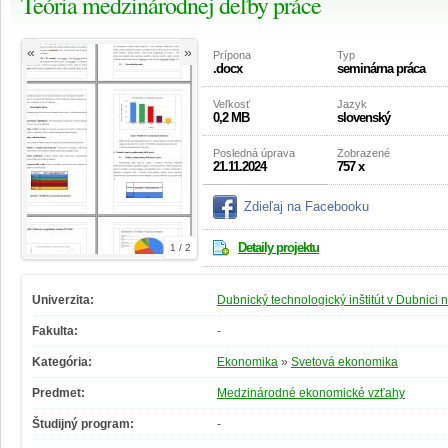
Teória medzinárodnej deľby práce
«
»
Prípona
Typ
.docx
seminárna práca
Veľkosť
Jazyk
0,2 MB
slovenský
Posledná úprava
Zobrazené
21.11.2024
757 x
Zdieľaj na Facebooku
Detaily projektu
1 / 2
Univerzita:
Dubnický technologický inštitút v Dubnici
Fakulta:
-
Kategória:
Ekonomika
»
Svetová ekonomika
Predmet:
Medzinárodné ekonomické vzťahy
Študijný program:
-