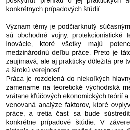
poskytnúť prehľad o jej praktických a
konkrétnych prípadových štúdií.
Význam témy je podčiarknutý súčasnými
sú obchodné vojny, protekcionistické 
inovácie, ktoré všetky majú potenc
medzinárodnú deľbu práce. Preto je tá
zaujímavá, ale aj prakticky dôležitá pre t
a širokú verejnosť.
Práca je rozdelená do niekoľkých hlavný
zameriame na teoretické východiská me
vrátane kľúčových ekonomických teórií a
venovaná analýze faktorov, ktoré ovpl
práce, a tretia časť sa bude sústredi
konkrétne prípadové štúdie. V záver