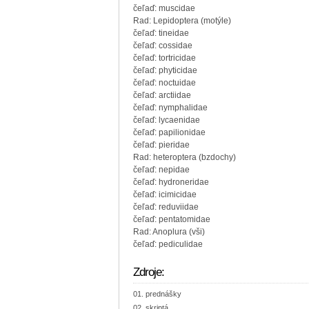
čeľaď: muscidae
Rad: Lepidoptera (motýle)
čeľaď: tineidae
čeľaď: cossidae
čeľaď: tortricidae
čeľaď: phyticidae
čeľaď: noctuidae
čeľaď: arctiidae
čeľaď: nymphalidae
čeľaď: lycaenidae
čeľaď: papilionidae
čeľaď: pieridae
Rad: heteroptera (bzdochy)
čeľaď: nepidae
čeľaď: hydroneridae
čeľaď: icimicidae
čeľaď: reduviidae
čeľaď: pentatomidae
Rad: Anoplura (vši)
čeľaď: pediculidae
Zdroje:
prednášky
skriptá