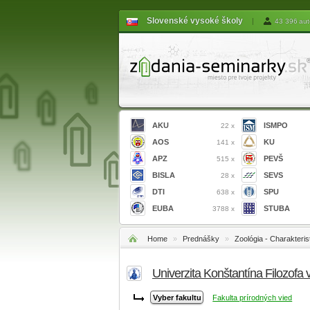
Slovenské vysoké školy
|
43 396 aut
AKU
ISMPO
22 x
AOS
KU
141 x
APZ
PEVŠ
515 x
BISLA
SEVS
28 x
DTI
SPU
638 x
EUBA
STUBA
3788 x
Home
»
Prednášky
»
Zoológia - Charakteris
Univerzita Konštantína Filozofa 
Fakulta prírodných vied