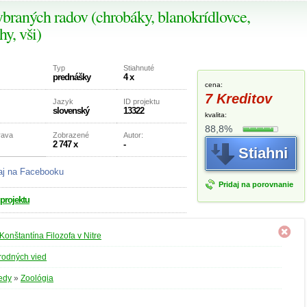
ybraných radov (chrobáky, blanokrídlovce,
y, vši)
Typ
Stiahnuté
prednášky
4 x
cena:
7 Kreditov
Jazyk
ID projektu
slovenský
13322
kvalita:
88,8%
rava
Zobrazené
Autor:
2 747 x
-
Stiahni
aj na Facebooku
Pridaj na porovnanie
 projektu
Konštantína Filozofa v Nitre
írodných vied
edy
»
Zoológia