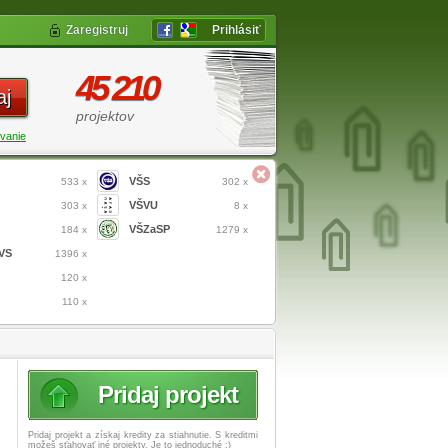
Zaregistruj
Prihlásiť
45 210
aj
projektov
vanie
VŠS
533 x
302 x
VŠVU
303 x
8 x
VŠZaSP
184 x
1279 x
VS
1396 x
120 x
110 x
Pridaj projekt
Pridaj projekt a získaj
kredity za stiahnutie. S kreditmi
možeš sťahovať iné projekty. Je to jednoduché :)