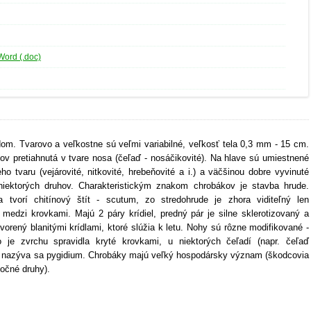
Word (.doc)
dom. Tvarovo a veľkostne sú veľmi variabilné, veľkosť tela 0,3 mm - 15 cm.
hov pretiahnutá v tvare nosa (čeľaď - nosáčikovité). Na hlave sú umiestnené
ho tvaru (vejárovité, nitkovité, hrebeňovité a i.) a väčšinou dobre vyvinuté
iektorých druhov. Charakteristickým znakom chrobákov je stavba hrude.
 tvorí chitínový štít - scutum, zo stredohrude je zhora viditeľný len
je medzi krovkami. Majú 2 páry krídiel, predný pár je silne sklerotizovaný a
vorený blanitými krídlami, ktoré slúžia k letu. Nohy sú rôzne modifikované -
 je zvrchu spravidla kryté krovkami, u niektorých čeľadí (napr. čeľaď
ý a nazýva sa pygidium. Chrobáky majú veľký hospodársky význam (škodcovia
točné druhy).