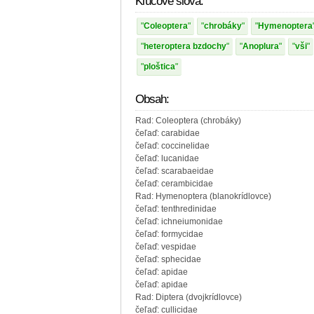
Kľúčové slová:
Coleoptera
chrobáky
Hymenoptera
heteroptera bzdochy
Anoplura
vši
ploštica
Obsah:
Rad: Coleoptera (chrobáky)
čeľaď: carabidae
čeľaď: coccinelidae
čeľaď: lucanidae
čeľaď: scarabaeidae
čeľaď: cerambicidae
Rad: Hymenoptera (blanokrídlovce)
čeľaď: tenthredinidae
čeľaď: ichneiumonidae
čeľaď: formycidae
čeľaď: vespidae
čeľaď: sphecidae
čeľaď: apidae
čeľaď: apidae
Rad: Diptera (dvojkrídlovce)
čeľaď: cullicidae