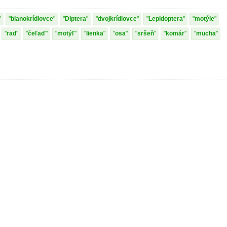
blanokrídlovce
Diptera
dvojkrídlovce
Lepidoptera
motýle
rad
čeľaď
motýľ
lienka
osa
sršeň
komár
mucha