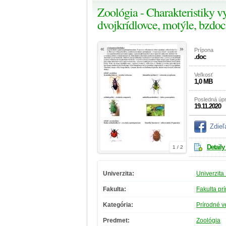
Zoológia - Charakteristiky v
dvojkrídlovce, motýle, bzdoch
«
»
Prípona
.doc
Veľkosť
1,0 MB
Posledná úp
19.11.2020
Zdieľ
Detaily
1 / 2
Univerzita:
Univerzita 
Fakulta:
Fakulta pr
Kategória:
Prírodné v
Predmet:
Zoológia