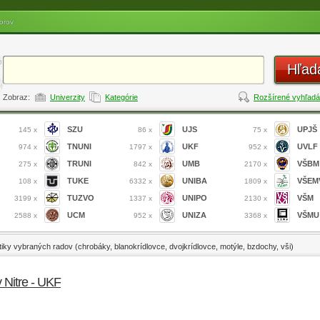
orov
Hľad
Zobraz:
Univerzity
Kategórie
Rozšírené vyhľadá
SZU
UJS
UPJŠ
145 x
86 x
75 x
TNUNI
UKF
UVLF
974 x
1797 x
952 x
TRUNI
UMB
VŠBM
275 x
842 x
2170 x
TUKE
UNIBA
VŠEM
108 x
6332 x
1809 x
TUZVO
UNIPO
VŠM
3199 x
1337 x
2130 x
UCM
UNIZA
VŠMU
2588 x
952 x
3368 x
tiky vybraných radov (chrobáky, blanokrídlovce, dvojkrídlovce, motýle, bzdochy, vši)
v Nitre - UKF