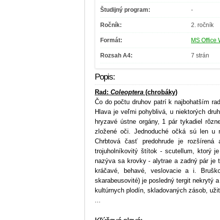
Študijný program:
-
Ročník:
2. ročník
Formát:
MS Office 
Rozsah A4:
7 strán
Popis:
Rad:
Coleoptera
(chrobáky)
Čo do počtu druhov patrí k najbohatším ra
Hlava je veľmi pohyblivá, u niektorých dru
hryzavé ústne orgány, 1 pár tykadiel rôzne
zložené oči. Jednoduché očká sú len u n
Chrbtová časť predohrude je rozšírená a
trojuholníkovitý štítok - scutellum, ktorý 
nazýva sa krovky - alytrae a zadný pár je t
kráčavé, behavé, veslovacie a i. Bruško
skarabeusovité) je posledný tergit nekryt
kultúrnych plodín, skladovaných zásob, uži
...