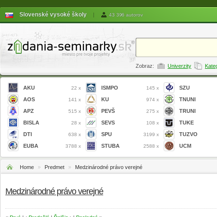
Slovenské vysoké školy
|
43 396 autorov
Zobraz:
Univerzity
Kate
AKU
ISMPO
SZU
22 x
145 x
AOS
KU
TNUNI
141 x
974 x
APZ
PEVŠ
TRUNI
515 x
275 x
BISLA
SEVS
TUKE
28 x
108 x
DTI
SPU
TUZVO
638 x
3199 x
EUBA
STUBA
UCM
3788 x
2588 x
Home
»
Predmet
»
Medzinárodné právo verejné
Medzinárodné právo verejné