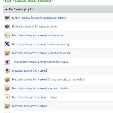
«
Prvá
| ‹
Predošlá
|
Ďalšia
› |
Posledná
»
Uni / Názov projektu
NATO (organizácia severoatlantickej zmluvy)
Funkcia a úlohy OSN a jeho orgánov
Medzinárodné právo verejné - všeobecne
Medzinárodné právo verejné štátnicové otázky
Medzinárodné právo verejné (všeobecná časť)
Trest smrti z hľadiska medzinárodného práva
Medzinárodné právo verejné
Medzinárodné právo verejné 2 - zoznam otázok na skúšku
Medzinárodné právo verejné - vyprac. otázky
Medzinárodné právo verejné - pojmy
Medzinárodné právo verejné