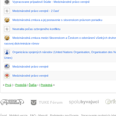
Vypracovane prípadové štúdie - Medzinárodné právo verejné
Medzinárodné právo verejné - 2 časť
Medzinárodná zmluva a jej postavenie s slovenskom právnom poriadku
Neutralita počas ozbrojeného konfliktu
Medzinárodná zmluva medzi Slovenskom a Českom o odstránení všetkých druho
rasovej diskriminácie rómov
Organizácia spojených národov (United Nations Organisation, Organisation des N
Unies)
Medzinárodné právo verejné
Medzinárodné právo verejné
«
Prvá
| ‹
Predošlá
|
Ďalšia
› |
Posledná
»
Úvod
Mobilná verzia
FAQ - Manuál
Podmienky používania
Spracovanie osobných úda