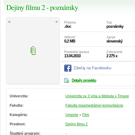
Dejiny filmu 2 - poznámky
«
»
Prípona
Typ
.doc
poznámky
Veľkosť
Jazyk
0,2 MB
slovenský
Posledná úprava
Zobrazené
13.04.2010
2 275 x
Zdieľaj na Facebooku
Detaily projektu
Univerzita:
Univerzita sv. Cyrila a Metoda v Trnave
Fakulta:
Fakulta masmediálnej komunikácie
Kategória:
Umenie
»
Film
Predmet:
Dejiny filmu 2
Študijný program:
-