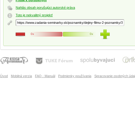
Pridaj k obľúbeným
Nahlás obsah porušujúci autorské práva
Toto je nekvalitný projekt!
0x
0x
Úvod
Mobilná verzia
FAQ - Manuál
Podmienky používania
Spracovanie osobných úda