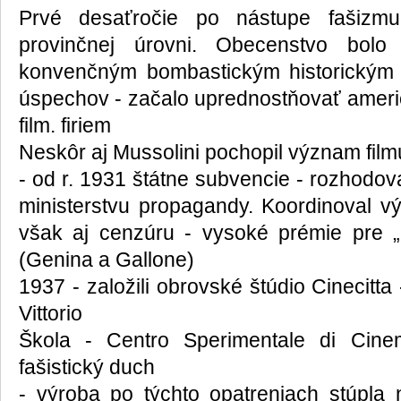
Prvé desaťročie po nástupe fašizmu
provinčnej úrovni. Obecenstvo bol
konvenčným bombastickým historickým f
úspechov - začalo uprednostňovať americ
film. firiem
Neskôr aj Mussolini pochopil význam fil
- od r. 1931 štátne subvencie - rozhodov
ministerstvu propagandy. Koordinoval výr
však aj cenzúru - vysoké prémie pre „
(Genina a Gallone)
1937 - založili obrovské štúdio Cinecitta 
Vittorio
Škola - Centro Sperimentale di Cine
fašistický duch
- výroba po týchto opatreniach stúpla