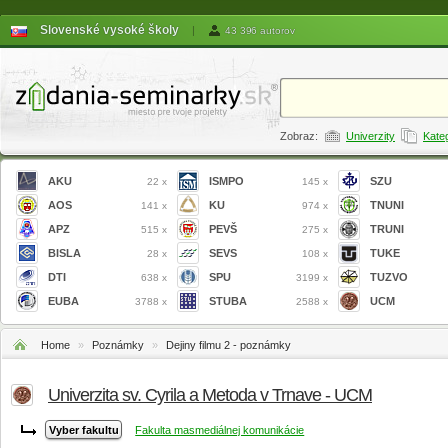
Slovenské vysoké školy
|
43 396 autorov
Zobraz:
Univerzity
Kate
AKU
ISMPO
SZU
22 x
145 x
AOS
KU
TNUNI
141 x
974 x
APZ
PEVŠ
TRUNI
515 x
275 x
BISLA
SEVS
TUKE
28 x
108 x
DTI
SPU
TUZVO
638 x
3199 x
EUBA
STUBA
UCM
3788 x
2588 x
Home
»
Poznámky
»
Dejiny filmu 2 - poznámky
Univerzita sv. Cyrila a Metoda v Trnave - UCM
Fakulta masmediálnej komunikácie