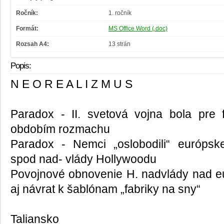
Ročník:
1. ročník
Formát:
MS Office Word (.doc)
Rozsah A4:
13 strán
Popis:
N E O R E A L I Z M U S
Paradox - II. svetová vojna bola pre 
obdobím rozmachu
Paradox - Nemci „oslobodili“ európsk
spod nad- vlády Hollywoodu
Povojnové obnovenie H. nadvlády nad 
aj návrat k šablónam „fabriky na sny“
Taliansko