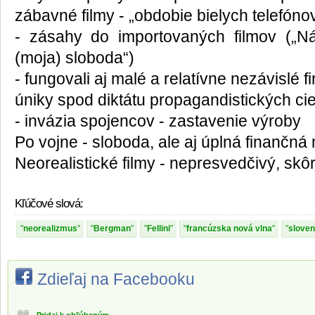
zábavné filmy - „obdobie bielych telefóno
- zásahy do importovaných filmov („Ná
(moja) sloboda“)
- fungovali aj malé a relatívne nezávislé f
úniky spod diktátu propagandistických ci
- invázia spojencov - zastavenie výroby
Po vojne - sloboda, ale aj úplná finančná 
Neorealistické filmy - nepresvedčivý, skô
Kľúčové slová:
neorealizmus
Bergman
Fellini
francúzska nová vlna
sloven
Zdieľaj na Facebooku