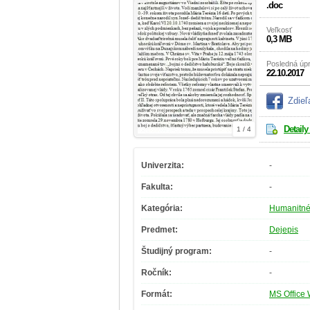
.doc
Veľkosť
0,3 MB
Posledná úp
22.10.2017
Zdieľ
Detaily
1 / 4
Univerzita:
-
Fakulta:
-
Kategória:
Humanitné
Predmet:
Dejepis
Študijný program:
-
Ročník:
-
Formát:
MS Office 