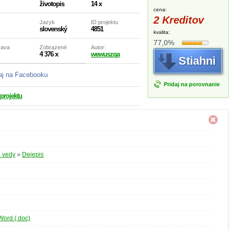
životopis
14 x
cena:
2 Kreditov
Jazyk
ID projektu
slovenský
4851
kvalita:
77,0%
rava
Zobrazené
Autor:
4 376 x
wewuszqa
Stiahni
aj na Facebooku
Pridaj na porovnanie
 projektu
 vedy
»
Dejepis
Word (.doc)