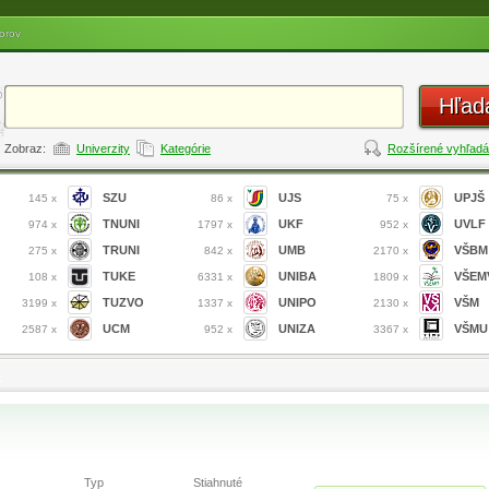
orov
Hľad
Zobraz:
Univerzity
Kategórie
Rozšírené vyhľadá
SZU
UJS
UPJŠ
145 x
86 x
75 x
TNUNI
UKF
UVLF
974 x
1797 x
952 x
TRUNI
UMB
VŠBM
275 x
842 x
2170 x
TUKE
UNIBA
VŠEM
108 x
6331 x
1809 x
TUZVO
UNIPO
VŠM
3199 x
1337 x
2130 x
UCM
UNIZA
VŠMU
2587 x
952 x
3367 x
s
Typ
Stiahnuté