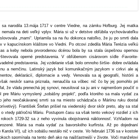
I- sa narodila 13.mája 1717 v centre Viedne, na zámku Hofburg. Jej matka
 nemala na deti veľký vplyv. Mária si už v detstve obľúbila vychovávateľku
oslovovala „mami“. Upriamila sa na ňu dokonca natoľko, že ju po smrti dala
 v kapucínskom kláštore vo Viedni. Po otcovi zdedila Mária Terézia veľkú
las a keby nebola prvorodenou dcérou bola by sa stala úspešnou opernou
vštevovala operné predstavenia. V obľúbenom cisárovom sídle -Favorite-
divadelné predstavenia. Jej vzdelanie však bolo omnoho širšie- dobre ovládala
iančinu a nemčinu. Latinský jazyk bol komunikačným jazykom v cirkvi ale aj
tov, deklarácií, diplomacie a vedy. Venovala sa aj geografii, histórii a
 však neskôr sama priznala, nenaučila sa vôbec nič čo by jej pomohlo pri
al, že vládu prenechá jej synovi, neusiloval sa ju ani v najmenšom poučiť o
ol pre Máriu vymyslený „sobášny projekt“, podľa ktorého sa mala vydať za
o jeho neočakávanej smrti sa na miesto uchádzača o Máriinu ruku dostal
rívetivý). František Štefan prišiel na viedenský dvor skôr preto, aby sa stal
o vtedy päťročnú Máriu. Postupom času sa však tento vekový rozdiel z ich
v rokoch 1729-32 sa z neho vyvinula obojstranná náklonnosť. Vzhľadom na
ohrozené. Mária sa mala vydať za bavorského kurfirsta. Až po dojednaní
 Karola VI), už ich sobášu nestálo nič v ceste. Vo februári 1736 sa v kostole
rokoch spomínala na tento deň ako na najšťastnejší v živote. Voči manželovi