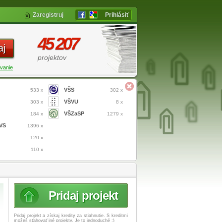
Zaregistruj
Prihlásiť
45 207
aj
projektov
vanie
VŠS
533 x
302 x
VŠVU
303 x
8 x
VŠZaSP
184 x
1279 x
VS
1396 x
120 x
110 x
Pridaj projekt
Pridaj projekt a získaj
kredity za stiahnutie. S kreditmi
možeš sťahovať iné projekty. Je to jednoduché :)