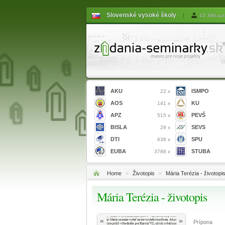
Slovenské vysoké školy
|
43 396 aut
AKU
ISMPO
22 x
AOS
KU
141 x
APZ
PEVŠ
515 x
BISLA
SEVS
28 x
DTI
SPU
638 x
EUBA
STUBA
3788 x
Home
»
Životopis
»
Mária Terézia - životopi
Mária Terézia - životopis
«
»
Prípona