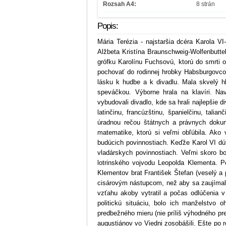
Rozsah A4:
8 strán
Popis:
Mária Terézia - najstaršia dcéra Karola V
Alžbeta Kristína Braunschweig-Wolfenbuttel
grófku Karolínu Fuchsovú, ktorú do smrti 
pochovať do rodinnej hrobky Habsburgovcov
lásku k hudbe a k divadlu. Mala skvelý h
speváčkou. Výborne hrala na klavíri. Na
vybudovali divadlo, kde sa hrali najlepšie 
latinčinu, francúzštinu, španielčinu, tal
úradnou rečou štátnych a právnych dokumen
matematike, ktorú si veľmi obľúbila. Ako
budúcich povinnostiach. Keďže Karol VI dúf
vladárskych povinnostiach. Veľmi skoro b
lotrinského vojvodu Leopolda Klementa. P
Klementov brat František Štefan (veselý a p
cisárovým nástupcom, než aby sa zaujímal 
vzťahu akoby vytratil a počas odlúčenia 
politickú situáciu, bolo ich manželstvo 
predbežného mieru (nie príliš výhodného pre
augustiánov vo Viedni zosobášili. Ešte po 