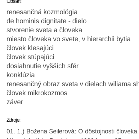
Obsah:
renesančná kozmológia
de hominis dignitate - dielo
stvorenie sveta a človeka
miesto človeka vo svete, v hierarchii bytia
človek klesajúci
človek stúpajúci
dosiahnutie vyšších sfér
konklúzia
renesančný obraz sveta v dielach wiliama 
človek mikrokozmos
záver
Zdroje:
1.) Božena Seilerová: O dôstojnosti človeka