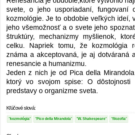
Renesancia je obdobie,ktoré vytvorilo na
svete, o jeho usporiadaní, fungovaní
kozmológie. Je to obdobie veľkých ideí, ví
jeho všemožnosť a o svete jeho spoznate
štruktúry, mechanizmy myšlienok, kto
celku. Napriek tomu, že kozmológia 
známa a akceptovaná, je aj dotváraná a 
renesancie a humanizmu.
Jeden z nich je od Pica della Mirandola
ktorý vo svojom spise: O dôstojnosti 
predstavy o organizme sveta.
Kľúčové slová:
kozmológia
Pico della Mirandola
W. Shakespeare
filozofia