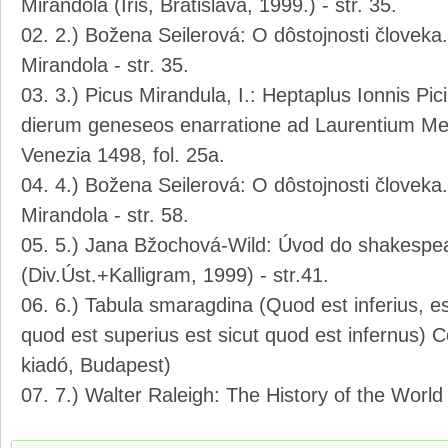
Mirandola (Iris, Bratislava, 1999.) - str. 35.
2.) Božena Seilerová: O dôstojnosti človeka
Mirandola - str. 35.
3.) Picus Mirandula, I.: Heptaplus Ionnis Pic
dierum geneseos enarratione ad Laurentium Me
Venezia 1498, fol. 25a.
4.) Božena Seilerová: O dôstojnosti človeka
Mirandola - str. 58.
5.) Jana Bžochová-Wild: Úvod do shakespe
(Div.Úst.+Kalligram, 1999) - str.41.
6.) Tabula smaragdina (Quod est inferius, es
quod est superius est sicut quod est infernus)
kiadó, Budapest)
7.) Walter Raleigh: The History of the World