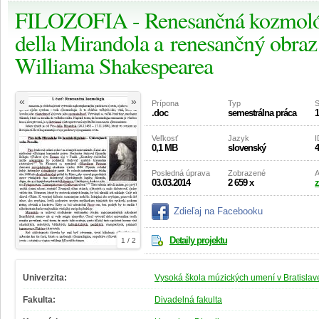
FILOZOFIA - Renesančná kozmológ
della Mirandola a renesančný obraz 
Williama Shakespearea
«
»
Prípona
Typ
S
.doc
semestrálna práca
1
Veľkosť
Jazyk
I
0,1 MB
slovenský
4
Posledná úprava
Zobrazené
A
03.03.2014
2 659 x
z
Zdieľaj na Facebooku
Detaily projektu
1 / 2
Univerzita:
Vysoká škola múzických umení v Bratislav
Fakulta:
Divadelná fakulta