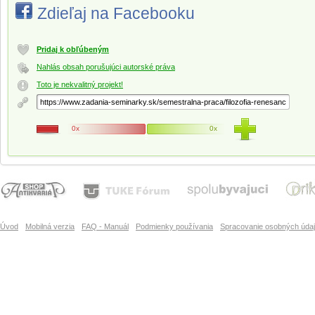
Zdieľaj na Facebooku
Pridaj k obľúbeným
Nahlás obsah porušujúci autorské práva
Toto je nekvalitný projekt!
0x
0x
Úvod
Mobilná verzia
FAQ - Manuál
Podmienky používania
Spracovanie osobných úda