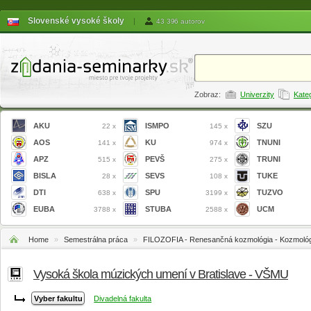
Slovenské vysoké školy
|
43 396 autorov
Zobraz:
Univerzity
Kate
AKU
ISMPO
SZU
22 x
145 x
AOS
KU
TNUNI
141 x
974 x
APZ
PEVŠ
TRUNI
515 x
275 x
BISLA
SEVS
TUKE
28 x
108 x
DTI
SPU
TUZVO
638 x
3199 x
EUBA
STUBA
UCM
3788 x
2588 x
Home
»
Semestrálna práca
»
FILOZOFIA - Renesančná kozmológia - Kozmológia
Vysoká škola múzických umení v Bratislave - VŠMU
Divadelná fakulta