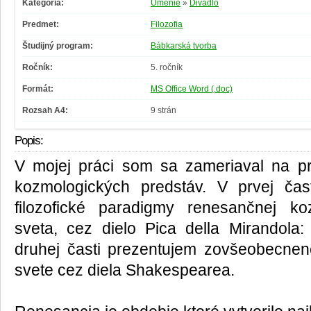
Kategória:
Umenie
»
Divadlo
Predmet:
Filozofia
Študijný program:
Bábkarská tvorba
Ročník:
5. ročník
Formát:
MS Office Word (.doc)
Rozsah A4:
9 strán
Popis:
V mojej práci som sa zameriaval na p
kozmologických predstáv. V prvej čast
filozofické paradigmy renesančnej k
sveta, cez dielo Pica della Mirandola:
druhej časti prezentujem zovšeobecnen
svete cez diela Shakespearea.