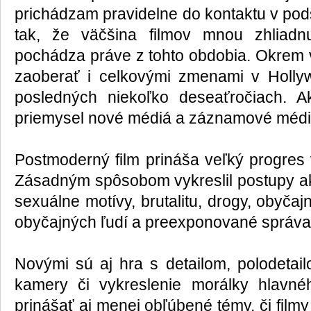
prichádzam pravidelne do kontaktu v pods
tak, že väčšina filmov mnou zhliadnut
pochádza práve z tohto obdobia. Okrem 
zaoberať i celkovými zmenami v Holly
posledných niekoľko deseaťročiach. A
priemysel nové médiá a záznamové méd
Postmoderný film prináša veľký progres 
Zásadným spôsobom vykreslil postupy ak
sexuálne motívy, brutalitu, drogy, obyča
obyčajných ľudí a preexponované správan
Novými sú aj hra s detailom, polodetai
kamery či vykreslenie morálky hlavné
prinášať aj menej obľúbené témy, či film