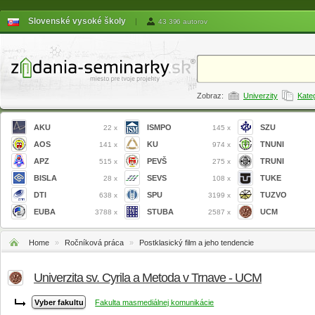
Slovenské vysoké školy
|
43 396 autorov
Zobraz:
Univerzity
Kate
AKU
ISMPO
SZU
22 x
145 x
AOS
KU
TNUNI
141 x
974 x
APZ
PEVŠ
TRUNI
515 x
275 x
BISLA
SEVS
TUKE
28 x
108 x
DTI
SPU
TUZVO
638 x
3199 x
EUBA
STUBA
UCM
3788 x
2587 x
Home
»
Ročníková práca
»
Postklasický film a jeho tendencie
Univerzita sv. Cyrila a Metoda v Trnave - UCM
Fakulta masmediálnej komunikácie