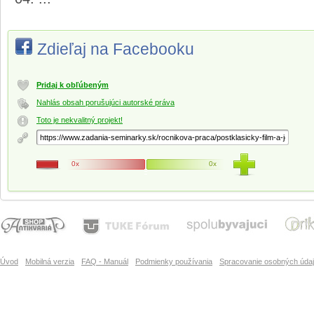
Zdieľaj na Facebooku
Pridaj k obľúbeným
Nahlás obsah porušujúci autorské práva
Toto je nekvalitný projekt!
0x
0x
Úvod
Mobilná verzia
FAQ - Manuál
Podmienky používania
Spracovanie osobných úda