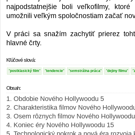
najpodstatnejšie boli veľkofilmy, ktoré
umožnili veľkým spoločnostiam začať nov
V práci sa snažím zachytiť prierez toh
hlavné črty.
Kľúčové slová:
postklasický film
tendencie
semstrálna práca
dejiny filmu
Obsah:
1. Obdobie Nového Hollywoodu 5
2. Charakteristika filmov Nového Hollywood
3. Osem rôznych filmov Nového Hollywoodu
4. Koniec éry Nového Hollywoodu 15
5. Technologický pokrok a nová éra rozvoja 