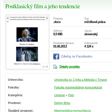
Postklasický film a jeho tendencie
«
»
Prípona
Typ
.docx
ročníková práca
Veľkosť
Jazyk
0,5 MB
slovenský
Posledná úprava
Zobrazené
01.06.2013
4 124 x
Zdieľaj na Facebooku
Detaily projektu
1 / 4
Univerzita:
Univerzita sv. Cyrila a Metoda v Trnave
Fakulta:
Fakulta masmediálnej komunikácie
Kategória:
Umenie
»
Film
Predmet:
Dejiny filmu
Študijný program:
Masmediálna komunikácia