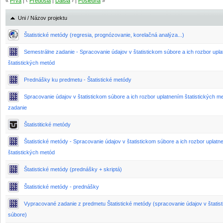
«
Prvá
| ‹
Predošlá
|
Ďalšia
› |
Posledná
»
Uni / Názov projektu
Štatistické metódy (regresia, prognózovanie, korelačná analýza...)
Semestrálne zadanie - Spracovanie údajov v štatistickom súbore a ich rozbor upl
štatistických metód
Prednášky ku predmetu - Štatistické metódy
Spracovanie údajov v štatistickom súbore a ich rozbor uplatnením štatistických me
zadanie
Štatistitické metódy
Štatistické metódy - Spracovanie údajov v štatistickom súbore a ich rozbor uplatn
štatistických metód
Štatistické metódy (prednášky + skriptá)
Štatistické metódy - prednášky
Vypracované zadanie z predmetu Štatistické metódy (spracovanie údajov v štatis
súbore)