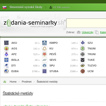
Slovenské vysoké školy
|
43 396 autorov
Zobraz:
Univerzity
Kate
AKU
ISMPO
SZU
22 x
145 x
AOS
KU
TNUNI
141 x
974 x
APZ
PEVŠ
TRUNI
515 x
275 x
BISLA
SEVS
TUKE
28 x
108 x
DTI
SPU
TUZVO
638 x
3199 x
EUBA
STUBA
UCM
3788 x
2588 x
Home
»
Predmet
»
Štatistické metódy
Štatistické metódy