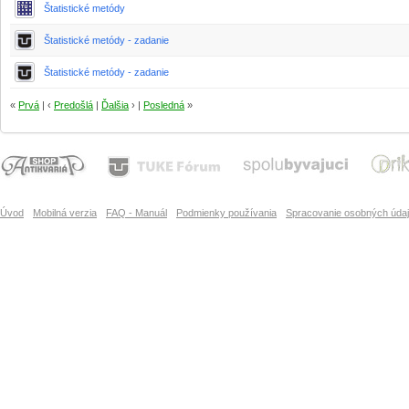
Štatistické metódy
Štatistické metódy - zadanie
Štatistické metódy - zadanie
«
Prvá
| ‹
Predošlá
|
Ďalšia
› |
Posledná
»
Úvod
Mobilná verzia
FAQ - Manuál
Podmienky používania
Spracovanie osobných úda