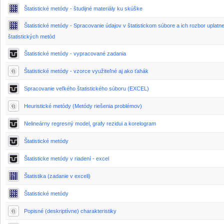
Štatistické metódy - študijné materiály ku skúške
Štatistické metódy - Spracovanie údajov v štatistickom súbore a ich rozbor uplatn
štatistických metód
Štatistické metódy - vypracované zadania
Štatistické metódy - vzorce využiteľné aj ako ťahák
Spracovanie veľkého štatistického súboru (EXCEL)
Heuristické metódy (Metódy riešenia problémov)
Nelineárny regresný model, grafy rezidui a korelogram
Štatistické metódy
Štatisticke metódy v riadení - excel
Štatistika (zadanie v exceli)
Štatistické metódy
Popisné (deskriptívne) charakteristiky