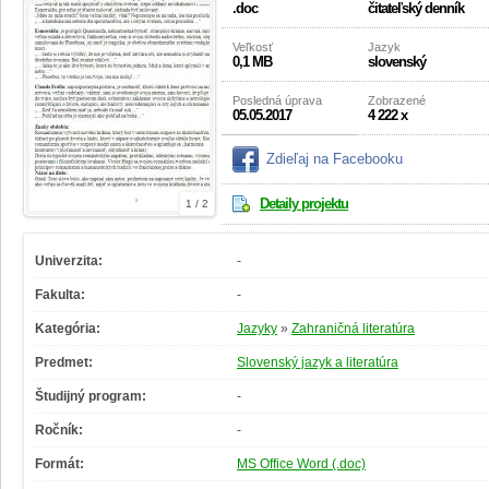
.doc
čitateľský denník
Veľkosť
Jazyk
0,1 MB
slovenský
Posledná úprava
Zobrazené
05.05.2017
4 222 x
Zdieľaj na Facebooku
Detaily projektu
1 / 2
Univerzita:
-
Fakulta:
-
Kategória:
Jazyky
»
Zahraničná literatúra
Predmet:
Slovenský jazyk a literatúra
Študijný program:
-
Ročník:
-
Formát:
MS Office Word (.doc)