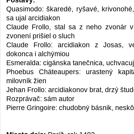
Postavy:
Quasimodo: škaredé, ryšavé, krivonohé, 
sa ujal arcidiakon
Claude Frollo, stal sa z neho zvonár 
zvonení prišiel o sluch
Claude Frollo: arcidiakon z Josas, 
dokonca i alchýmiou
Esmeralda: cigánska tanečnica, uchvacu
Phoebus Cháteaupers: urastený kapit
milovník žien
Jehan Frollo: arcidiakonov brat, drzý štu
Rozprávač: sám autor
Pierre Gringoire: chudobný básnik, nesk