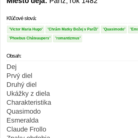
Miesto deja:
Paríž, rok 1482
Kľúčové slová:
Victor Maria Hugo
Chrám Matky Božej v Paríži
Quasimodo
Ems
Phoebus Cháteaupers
romantizmus
Obsah:
Dej
Prvý diel
Druhý diel
Ukážky z diela
Charakteristika
Quasimodo
Esmeralda
Claude Frollo