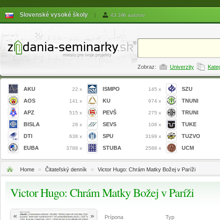
Slovenské vysoké školy
|
43 396 autorov
Zobraz:
Univerzity
Kate
AKU
ISMPO
SZU
22 x
145 x
AOS
KU
TNUNI
141 x
974 x
APZ
PEVŠ
TRUNI
515 x
275 x
BISLA
SEVS
TUKE
28 x
108 x
DTI
SPU
TUZVO
638 x
3199 x
EUBA
STUBA
UCM
3788 x
2588 x
Home
»
Čitateľský denník
»
Victor Hugo: Chrám Matky Božej v Paríži
Victor Hugo: Chrám Matky Božej v Paríži
«
»
Prípona
Typ