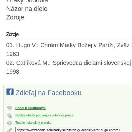
Znaky obdobia
Názor na dielo
Zdroje
Zdroje:
Hugo V.: Chrám Matky Božej v Paríži, Zväz 
1963
Catlíková M.: Sprievodca dielami slovenskej 
1998
Zdieľaj na Facebooku
Pridaj k obľúbeným
Nahlás obsah porušujúci autorské práva
Toto je nekvalitný projekt!