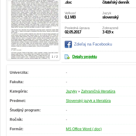
.doc
čitateľský denník
Veľkosť
Jazyk
0,1 MB
slovenský
Posledná úprava
Zobrazené
02.05.2017
3 419 x
Zdieľaj na Facebooku
Detaily projektu
1 / 2
Univerzita:
-
Fakulta:
-
Kategória:
Jazyky
»
Zahraničná literatúra
Predmet:
Slovenský jazyk a literatúra
Študijný program:
-
Ročník:
-
Formát:
MS Office Word (.doc)