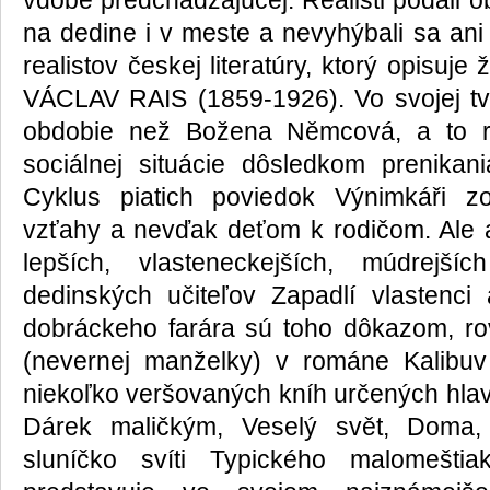
vdobe predchádzajúcej. Realisti podali o
na dedine i v meste a nevyhýbali sa ani
realistov českej literatúry, ktorý opisuj
VÁCLAV RAIS (1859-1926). Vo svojej tv
obdobie než Božena Němcová, a to ro
sociálnej situácie dôsledkom prenikan
Cyklus piatich poviedok Výnimkáři z
vzťahy a nevďak deťom k rodičom. Ale a
lepších, vlasteneckejších, múdrejší
dedinských učiteľov Zapadlí vlastenc
dobráckeho farára sú toho dôkazom, ro
(nevernej manželky) v románe Kalibuv 
niekoľko veršovaných kníh určených hlav
Dárek maličkým, Veselý svět, Doma,
sluníčko svíti Typického malomešti