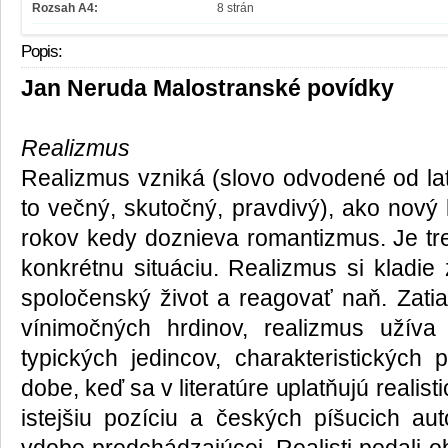
Rozsah A4:
8 strán
Popis:
Jan Neruda Malostranské povídky
Realizmus
Realizmus vzniká (slovo odvodené od lat
to večný, skutočný, pravdivý), ako nový 
rokov kedy doznieva romantizmus. Je tre
konkrétnu situáciu. Realizmus si kladie
spoločenský život a reagovať naň. Zatia
vínimočných hrdinov, realizmus užíva 
typických jedincov, charakteristických 
dobe, keď sa v literatúre uplatňujú realis
istejšiu pozíciu a českých píšucich a