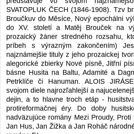
predstavuje vo svojom najznámejšom
SVATOPLUK ČECH (1846-1908). Tzv bro
Broučkuv do Měsíce, Nový epochálni výl
do XV. století a Matěj Brouček na v
prozaický žáner stredného rozsahu, kt
príbeh s výrazným zakončením) Jest
najznámejšie tituly z jeho prozaickej tvor
alegorické zbierky Nové písně, Jitřní pí
básne Husita na Baltu, Adamité a Dagm
Petrklíče či Hanuman. ALOIS JIRÁSE
svojom diele najrozľahlejší a najucelene
dejin, a to hlavne troch etáp - husitst
protireformačnej éry. Do doby husits
nadväzujúce romány Mezi Proudy, Proti
Jan Hus, Jan Žižka a Jan Roháč národn