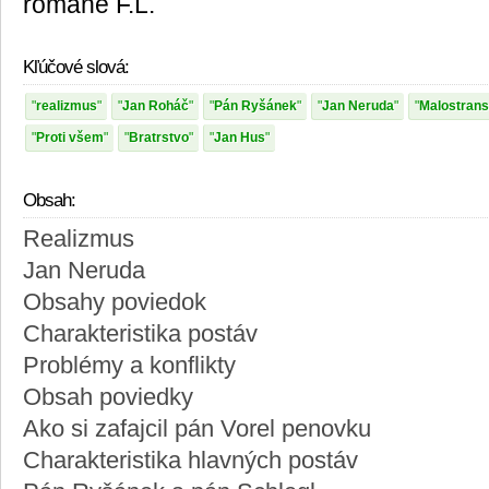
románe F.L.
Kľúčové slová:
realizmus
Jan Roháč
Pán Ryšánek
Jan Neruda
Malostrans
Proti všem
Bratrstvo
Jan Hus
Obsah:
Realizmus
Jan Neruda
Obsahy poviedok
Charakteristika postáv
Problémy a konflikty
Obsah poviedky
Ako si zafajcil pán Vorel penovku
Charakteristika hlavných postáv