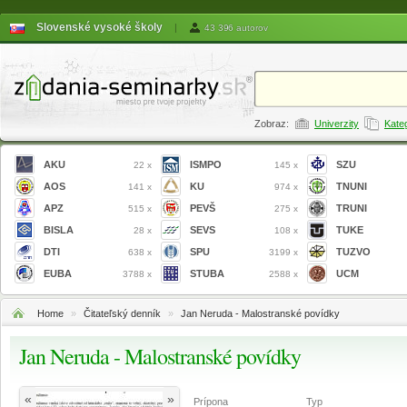
Slovenské vysoké školy
|
43 396 autorov
Zobraz:
Univerzity
Kate
AKU
ISMPO
SZU
22 x
145 x
AOS
KU
TNUNI
141 x
974 x
APZ
PEVŠ
TRUNI
515 x
275 x
BISLA
SEVS
TUKE
28 x
108 x
DTI
SPU
TUZVO
638 x
3199 x
EUBA
STUBA
UCM
3788 x
2588 x
Home
»
Čitateľský denník
»
Jan Neruda - Malostranské povídky
Jan Neruda - Malostranské povídky
«
»
Prípona
Typ