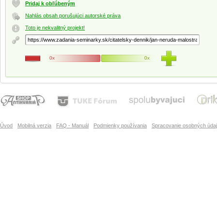
Pridaj k obľúbeným
Nahlás obsah porušujúci autorské práva
Toto je nekvalitný projekt!
0x
0x
Úvod
Mobilná verzia
FAQ - Manuál
Podmienky používania
Spracovanie osobných úda