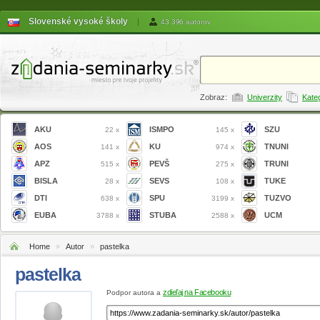
Slovenské vysoké školy
|
43 396 autorov
Zobraz:
Univerzity
Kate
AKU
ISMPO
SZU
22 x
145 x
AOS
KU
TNUNI
141 x
974 x
APZ
PEVŠ
TRUNI
515 x
275 x
BISLA
SEVS
TUKE
28 x
108 x
DTI
SPU
TUZVO
638 x
3199 x
EUBA
STUBA
UCM
3788 x
2588 x
Home
»
Autor
»
pastelka
pastelka
zdieľaj na Facebooku
Podpor autora a