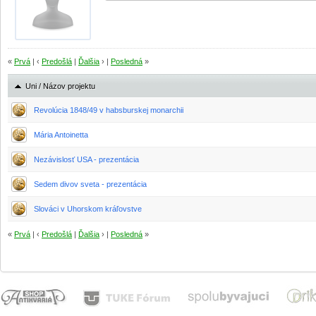
«
Prvá
| ‹
Predošlá
|
Ďalšia
› |
Posledná
»
Uni / Názov projektu
Revolúcia 1848/49 v habsburskej monarchii
Mária Antoinetta
Nezávislosť USA - prezentácia
Sedem divov sveta - prezentácia
Slováci v Uhorskom kráľovstve
«
Prvá
| ‹
Predošlá
|
Ďalšia
› |
Posledná
»