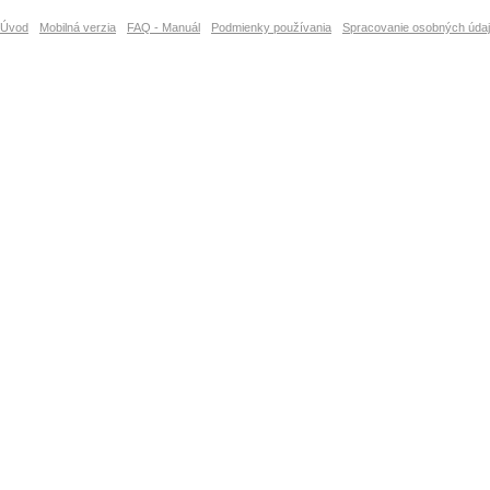
Úvod
Mobilná verzia
FAQ - Manuál
Podmienky používania
Spracovanie osobných úda