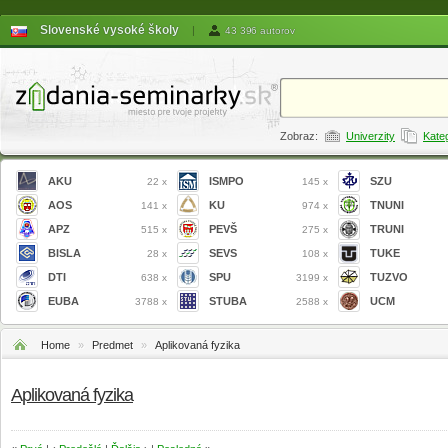
Slovenské vysoké školy
|
43 396 autorov
Zobraz:
Univerzity
Kate
AKU
ISMPO
SZU
22 x
145 x
AOS
KU
TNUNI
141 x
974 x
APZ
PEVŠ
TRUNI
515 x
275 x
BISLA
SEVS
TUKE
28 x
108 x
DTI
SPU
TUZVO
638 x
3199 x
EUBA
STUBA
UCM
3788 x
2588 x
Home
»
Predmet
»
Aplikovaná fyzika
Aplikovaná fyzika