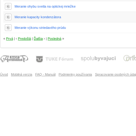
Meranie ohybu svetla na optickej mriežke
Meranie kapacity kondenzátora
Meranie výkonu striedavého prúdu
«
Prvá
| ‹
Predošlá
|
Ďalšia
› |
Posledná
»
Úvod
Mobilná verzia
FAQ - Manuál
Podmienky používania
Spracovanie osobných úda