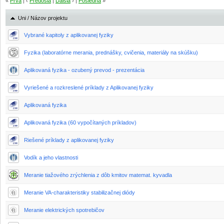
«
Prvá
| ‹
Predošlá
|
Ďalšia
› |
Posledná
»
Uni / Názov projektu
Vybrané kapitoly z aplikovanej fyziky
Fyzika (laboratórne merania, prednášky, cvičenia, materiály na skúšku)
Aplikovaná fyzika - ozubený prevod - prezentácia
Vyriešené a rozkreslené príklady z Aplikovanej fyziky
Aplikovaná fyzika
Aplikovaná fyzika (60 vypočítaných príkladov)
Riešené príklady z aplikovanej fyziky
Vodík a jeho vlastnosti
Meranie tiažového zrýchlenia z dôb kmitov matemat. kyvadla
Meranie VA-charakteristiky stabilizačnej diódy
Meranie elektrických spotrebičov